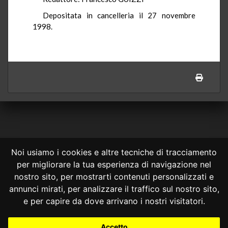
Depositata in cancelleria il 27 novembre
1998.
Noi usiamo i cookies e altre tecniche di tracciamento
per migliorare la tua esperienza di navigazione nel
CONSULTA ONLINE DAL 1995 -
NOTE LEGALI
nostro sito, per mostrarti contenuti personalizzati e
annunci mirati, per analizzare il traffico sul nostro sito,
Consulta OnLine non ha prodotto e non è responsabile per i contenuti e
le informazioni legali di siti collegati.
e per capire da dove arrivano i nostri visitatori.
La consultazione di questi o del materiale contenuto nel sito non
costituisce una relazione di consulenza legale.
Accetto