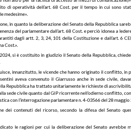
o di operatività dell’art. 68 Cost. per il tempo in cui sono stat
elle medesime».
uzione, in quanto la deliberazione del Senato della Repubblica sare
nenza del parlamentare dall’art. 68 Cost. e perciò idonea a ledere 
arantiti dagli artt. 2, 3, 24, 101 della Costituzione e dall’art. 6 
ma Cost.».
2024, si è costituito in giudizio il Senato della Repubblica, chiede
.
uisce, innanzitutto, le vicende che hanno originato il conflitto, in p
asentini aveva convenuto il Giarrusso anche in sede civile, dava
la Repubblica ha trattato unitariamente le richieste di ascrivibilità 
la sede civile quanto dal GIP ricorrente nell’odierno conflitto, con
stica con l’interrogazione parlamentare n. 4-03566 del 28 maggio
 dei contenuti del ricorso, secondo la difesa del Senato quest
ndicato le ragioni per cui la deliberazione del Senato avrebbe 