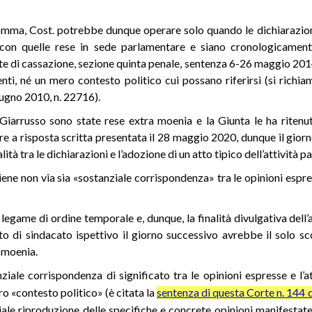
 comma, Cost. potrebbe dunque operare solo quando le dichiarazio
 con quelle rese in sede parlamentare e siano cronologicamente
te di cassazione, sezione quinta penale, sentenza 6-26 maggio 201
ti, né un mero contesto politico cui possano riferirsi (si richia
ugno 2010, n. 22716).
 Giarrusso sono state rese extra moenia e la Giunta le ha ritenut
e a risposta scritta presentata il 28 maggio 2020, dunque il giorn
ità tra le dichiarazioni e l’adozione di un atto tipico dell’attività 
itiene non via sia «sostanziale corrispondenza» tra le opinioni espres
legame di ordine temporale e, dunque, la finalità divulgativa dell’a
to di sindacato ispettivo il giorno successivo avrebbe il solo sc
a moenia.
ale corrispondenza di significato tra le opinioni espresse e l’at
ero «contesto politico» (è citata la
sentenza di questa Corte n. 144 
iale riproduzione delle specifiche e concrete opinioni manifestate