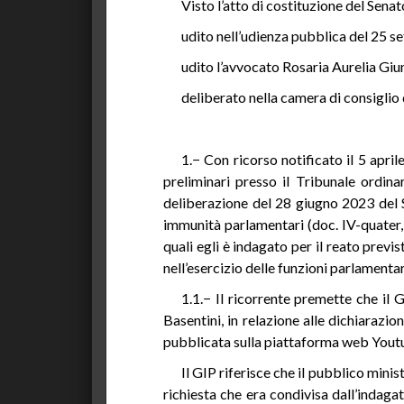
Visto l’atto di costituzione del Sena
udito nell’udienza pubblica del 25 se
udito l’avvocato Rosaria Aurelia Giu
deliberato nella camera di consiglio
1.− Con ricorso notificato il 5 aprile
preliminari presso il Tribunale ordina
deliberazione del 28 giugno 2023 del S
immunità parlamentari (doc. IV-quater, 
quali egli è indagato per il reato prev
nell’esercizio delle funzioni parlamentar
1.1.− Il ricorrente premette che il 
Basentini, in relazione alle dichiarazi
pubblicata sulla piattaforma web Youtub
Il GIP riferisce che il pubblico mini
richiesta che era condivisa dall’indaga