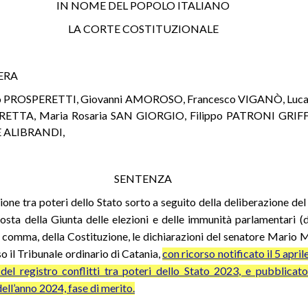
IN NOME DEL POPOLO ITALIANO
LA CORTE COSTITUZIONALE
BERA
io PROSPERETTI, Giovanni AMOROSO, Francesco VIGANÒ, Luca
TTA, Maria Rosaria SAN GIORGIO, Filippo PATRONI GRIFFI
E ALIBRANDI,
SENTENZA
uzione tra poteri dello Stato sorto a seguito della deliberazione d
ta della Giunta delle elezioni e delle immunità parlamentari (doc
rimo comma, della Costituzione, le dichiarazioni del senatore Mario
o il Tribunale ordinario di Catania,
con ricorso notificato il 5 apri
6 del registro conflitti tra poteri dello Stato 2023, e pubblicat
dell’anno 2024, fase di merito.