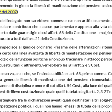
 venendo in gioco la libertà di manifestazione del pensiero assicur
2 del 2007
).
 dell’indagato non sarebbero connesse «se non artificiosamente a
eculiare contributo che ciascun parlamentare apporta alla vita 
erto dalle guarentigie di cui all’art. 68 della Costituzione – ma [ri
rato a tutti dall’art. 21 della Costituzione».
on impedisce al giudice ordinario «l’esame delle affermazioni riten
gna certo una linea avanzata di libertà di manifestazione del pensi
cizio delle funzioni politiche e non può tracimare in attacco persona
uesti ultimi»: altrimenti, verrebbero lesi gli artt. 2 e 3 Cost.
 osserva, anzi, che, se l’insindacabilità ex art. 68, primo comma, Co
a generale libertà di manifestazione del pensiero riconosciuta 
noni di disciplina e onore di cui all’art. 54 Cost., alla luce dei qua
i di rilievo costituzionale quale quelli tutelati dagli artt. 2, 3, 27 
tinguere tra le dichiarazioni aventi quali destinatari altri soggetti
petizione politica, i quali non hanno «mezzi di tutela della propri
se non altro per la facilità di accesso ai mezzi di comunicazione)»