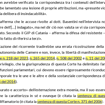
non avrebbe verificato la corrispondenza tra i contenuti dell’interv
e lamentato una lesione di proprie attribuzioni, ma «presunte violaz
 delibera di insindacabilità».
e afferma che le accuse rivolte al dott. Basentini nell’intervist
re dell’[…] indagato», ma nel dir ciò non valuta se vi sia corrispo
to. Secondo il GIP di Catania – afferma la difesa del resistente 
o fatto di riferirsi a terzi».
azione del ricorrente tradirebbe una errata ricostruzione della p
l’autonomia delle Camere e non, invece, la libertà di manifestazio
e n. 218 del 2023
,
n. 265 del 2014
,
n. 508 del 2002
e
n. 11 del 2
rivilegio, che la giurisprudenza di questa Corte ha delimitato l’am
funzioni parlamentari, cui devono essere rigorosamente riconducib
porale tra le une e le altre e della sostanziale corrispondenza d
5 del 2014
).
surato e accorto» dell’esternazione extra moenia, ma il suo essere
he la caratterizza in sé e ovunque (è citata la
sentenza di que
iffamatorio (è citata la
sentenza di questa Corte n. 371 del 2006
).