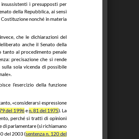
 insussistenti i presupposti per
Senato della Repubblica, ai sensi
la Costituzione nonché in materia
nvece, che le dichiarazioni del
deliberato anche il Senato della
to tanto al procedimento penale
nza: precisazione che si rende
 sulla sola vicenda di possibile
nale».
isce l’esercizio della funzione
tanto, «considerarsi espressione
379 del 1996
e
n. 81 del 1975
). La
to, perché si tratti di opinioni
one di parlamentare (si richiamano
40 del 2003 (
sentenza n. 120 del