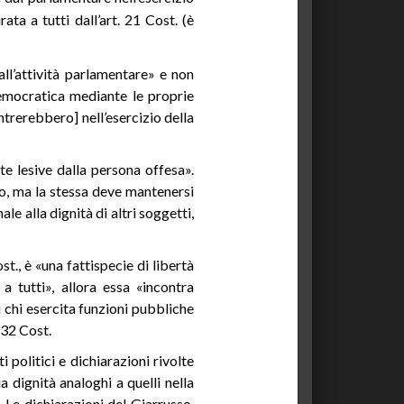
ata a tutti dall’art. 21 Cost. (è
ll’attività parlamentare» e non
democratica mediante le proprie
entrerebbero] nell’esercizio della
ute lesive dalla persona offesa».
ero, ma la stessa deve mantenersi
le alla dignità di altri soggetti,
st., è «una fattispecie di libertà
a tutti», allora essa «incontra
li chi esercita funzioni pubbliche
e 32 Cost.
 politici e dichiarazioni rivolte
a dignità analoghi a quelli nella
. Le dichiarazioni del Giarrusso,