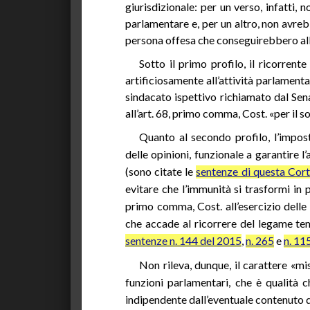
giurisdizionale: per un verso, infatti, 
parlamentare e, per un altro, non avrebb
persona offesa che conseguirebbero alla
Sotto il primo profilo, il ricorrent
artificiosamente all’attività parlamenta
sindacato ispettivo richiamato dal Sena
all’art. 68, primo comma, Cost. «per il sol
Quanto al secondo profilo, l’impost
delle opinioni, funzionale a garantire 
(sono citate le
sentenze di questa Cort
evitare che l’immunità si trasformi in p
primo comma, Cost. all’esercizio delle 
che accade al ricorrere del legame tem
sentenze n. 144 del 2015
,
n. 265
e
n. 11
Non rileva, dunque, il carattere «mi
funzioni parlamentari, che è qualità c
indipendente dall’eventuale contenuto d