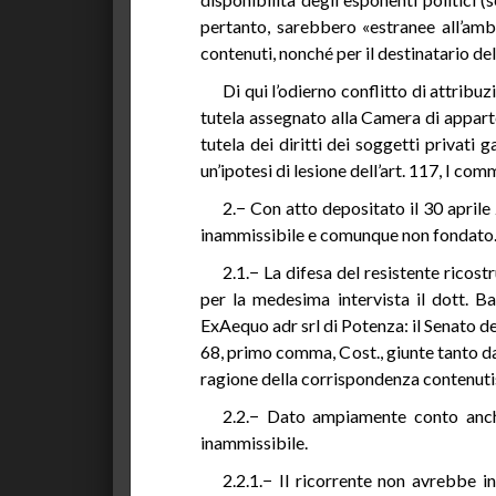
pertanto, sarebbero «estranee all’ambit
contenuti, nonché per il destinatario d
Di qui l’odierno conflitto di attrib
tutela assegnato alla Camera di apparte
tutela dei diritti dei soggetti privati g
un’ipotesi di lesione dell’art. 117, I com
2.− Con atto depositato il 30 aprile 
inammissibile e comunque non fondato
2.1.− La difesa del resistente ricostr
per la medesima intervista il dott. B
ExAequo adr srl di Potenza: il Senato del
68, primo comma, Cost., giunte tanto dal
ragione della corrispondenza contenuti
2.2.− Dato ampiamente conto anche
inammissibile.
2.2.1.− Il ricorrente non avrebbe i