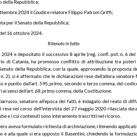
to della Repubblica;
ttembre 2024 il Giudice relatore Filippo Patroni Griffi;
nta per il Senato della Repubblica;
 del 16 ottobre 2024.
Ritenuto in fatto
 2024 e depositato il successivo 8 aprile (reg. confl. pot. n. 6 del
rio di Catania, ha promosso conflitto di attribuzione tra poteri 
enato della Repubblica, con la quale, approvando la proposta dell
n. 2), si è affermato che le dichiarazioni rese dall’allora senator
isto e punito dall’art. 595, primo, secondo e terzo comma, del codi
i ai sensi dell’art. 68, primo comma, della Costituzione.
Giarrusso, senatore all’epoca dei fatti, è indagato del reato di di
oni rese nel corso dell’intervista del 27 maggio 2020 rilasciata du
e e i cui contenuti sono interamente trascritti nel ricorso.
stero aveva formulato richiesta di archiviazione, ritenendo applicabi
to e alla quale si era opposto il Basentini, chiedendo la formulazi