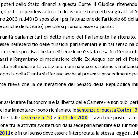
 poteri dello Stato dinanzi a questa Corte. Il Giudice, ritenendo
a, Cost., sospendeva allora la decisione e trasmetteva gli atti al 
gno 2003, n. 140 (Disposizioni per l’attuazione dell’articolo 68 del
te cariche dello Stato), perché si pronunciasse sul punto.
munità parlamentari di detto ramo del Parlamento ha ritenuto, i
sse nell’esercizio delle funzioni parlamentari e in tal senso ha 
icorrente precisa che la deliberazione è stata resa in riferimen
zi all’organismo di mediazione civile Ex Aequo adr srl di Pote
rato nell’indicare la votazione nominale con scrutinio simultaneo
roposta della Giunta si riferisse anche al presente procedimento pe
te rileva che la deliberazione del Senato della Repubblica inib
er assicurare l’autonomia e la libertà delle Camere» e non può, per
 del parlamentare» (sono richiamate le
sentenze di questa Corte n. 
tire dalle
sentenze n. 10
e
n. 11 del 2000
– avrebbe posto l’accen
ione tra le attività svolte fuori dalla sede parlamentare e la funzi
 2011
): e in tal senso deve essere interpretata la stessa legge n. 1