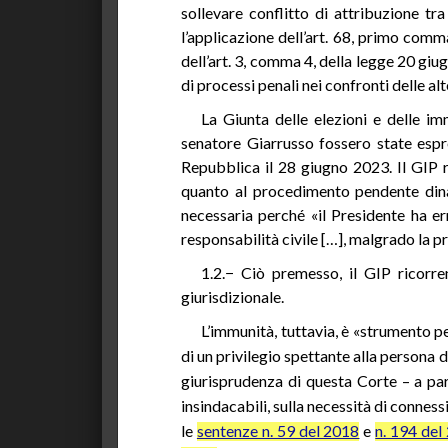
sollevare conflitto di attribuzione tra
l’applicazione dell’art. 68, primo comm
dell’art. 3, comma 4, della legge 20 giu
di processi penali nei confronti delle al
La Giunta delle elezioni e delle im
senatore Giarrusso fossero state espre
Repubblica il 28 giugno 2023. Il GIP r
quanto al procedimento pendente dinan
necessaria perché «il Presidente ha er
responsabilità civile […], malgrado la p
1.2.− Ciò premesso, il GIP ricorren
giurisdizionale.
L’immunità, tuttavia, è «strumento p
di un privilegio spettante alla persona
giurisprudenza di questa Corte – a par
insindacabili, sulla necessità di conness
le
sentenze n. 59 del 2018
e
n. 194 del