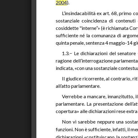
2004
).
L’insindacabilità ex art. 68, primo
sostanziale coincidenza di contenuti
cosiddette "interne”» (è richiamata Cor
sufficiente né la comunanza di argomen
quinta penale, sentenza 4 maggio-14 gi
1.3.− Le dichiarazioni del senatore
ragione dell’interrogazione parlamentar
indicata, «con una sostanziale contestual
Il giudice ricorrente, al contrario, r
all’atto parlamentare.
Verrebbe a mancare, innanzitutto, il 
parlamentare. La presentazione dell’at
copertura» alle dichiarazioni rese extr
Non vi sarebbe neppure una sostanzi
funzioni. Non è sufficiente, infatti, il m
dichiarazioni «costituiscano la sostanz