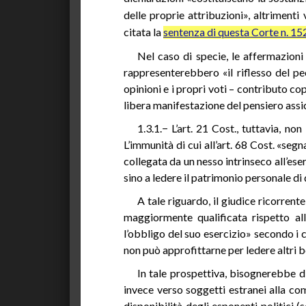
delle proprie attribuzioni», altrimenti
citata la
sentenza di questa Corte n. 15
Nel caso di specie, le affermazioni
rappresenterebbero «il riflesso del p
opinioni e i propri voti – contributo cop
libera manifestazione del pensiero assicu
1.3.1.− L’art. 21 Cost., tuttavia, n
L’immunità di cui all’art. 68 Cost. «se
collegata da un nesso intrinseco all’eser
sino a ledere il patrimonio personale di q
A tale riguardo, il giudice ricorrente
maggiormente qualificata rispetto all
l’obbligo del suo esercizio» secondo i ca
non può approfittarne per ledere altri ben
In tale prospettiva, bisognerebbe dis
invece verso soggetti estranei alla com
disponibilità degli esponenti politici (