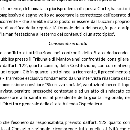
ricorrente, richiamata la giurisprudenza di questa Corte, ha sottoli
n complessivo disegno volto ad accertare la correttezza dell’operato 
icorrente - che sarebbe stato posto in essere dal Lucchini proprio 
za di verifica della regolarità formale della delibera), in parte ati
, "la manifestazione all’esterno dei contenuti di un atto tipico".
Considerato in diritto
conflitto di attribuzione nei confronti dello Stato deducendo c
pubblica presso il Tribunale di Mantova nei confronti del consigliere
ta dall’art. 122, quarto comma, della Costituzione, con correlativo
uoi organi. Ciò in quanto, sottolinea la ricorrente, il procedimento 
ce – trarrebbe esclusivo fondamento da una intervista rilasciata dal c
ommissione consiliare "Sicurezza sociale", valutazioni inerenti l’o
vista, peraltro, pressochè contestuale ad un atto di sindacato con
assessore alla sanità ed al presidente della giunta regionale, ne
al Direttore generale della citata Azienda Ospedaliera.
 che l’esonero da responsabilità, previsto dall’art. 122, quarto c
ta al Consiglio regionale, ricomprende tutte quelle attività che 