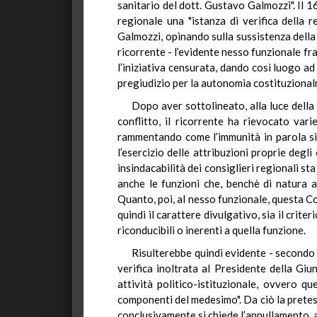
sanitario del dott. Gustavo Galmozzi". Il 16
regionale una "istanza di verifica della 
Galmozzi, opinando sulla sussistenza della
ricorrente - l’evidente nesso funzionale fra
l’iniziativa censurata, dando così luogo ad
pregiudizio per la autonomia costituzionalm
Dopo aver sottolineato, alla luce della
conflitto, il ricorrente ha rievocato var
rammentando come l’immunità in parola si 
l’esercizio delle attribuzioni proprie degl
insindacabilità dei consiglieri regionali st
anche le funzioni che, benchè di natura a
Quanto, poi, al nesso funzionale, questa C
quindi il carattere divulgativo, sia il crite
riconducibili o inerenti a quella funzione.
Risulterebbe quindi evidente - secondo l
verifica inoltrata al Presidente della Giu
attività politico-istituzionale, ovvero qu
componenti del medesimo". Da ciò la pretesa 
conclusivamente si chiede l’annullamento, a