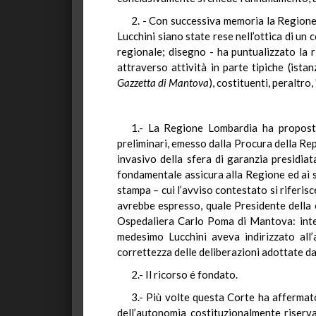
2. - Con successiva memoria la Regione 
Lucchini siano state rese nell’ottica di u
regionale; disegno - ha puntualizzato la r
attraverso attività in parte tipiche (istan
Gazzetta di Mantova
), costituenti, peraltro
1.- La Regione Lombardia ha proposto 
preliminari, emesso dalla Procura della Re
invasivo della sfera di garanzia presidia
fondamentale assicura alla Regione ed ai s
stampa – cui l’avviso contestato si riferis
avrebbe espresso, quale Presidente della c
Ospedaliera Carlo Poma di Mantova: inter
medesimo Lucchini aveva indirizzato all’
correttezza delle deliberazioni adottate d
2.- Il ricorso é fondato.
3.- Più volte questa Corte ha affermato
dell’autonomia costituzionalmente riserva