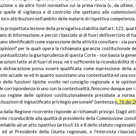
uzione o da altre fonti normative cui la prima rinvia (v., da ultimo
uelle di vigilanza e di controllo che spettano alle commissioni con
loro attribuzioni nell’ambito delle materie di rispettiva competenza.
la prospettata lesione della prerogativa stabilita dall’art. 122, quar
o di informazione, e perciò rilasciate al di fuori dell’esercizio di fun
iano identificabili come espressione della attività consiliare - sia pu
pinioni" per le quali opera la richiamata garanzia costituzionale del
e puntualizzato la giurisprudenza di questa Corte - non basta la ge
hiarazioni fatte al di fuori di essa; nè é sufficiente la riconducibilità
 la dichiarazione possa essere qualificata come espressione della 
ente accade se ed in quanto sussistano una contestualità ed una sosta
io delle funzioni tipiche svolte nel consiglio regionale e le opinio
le corrispondenza in uno con la contestualità, finiscono dunque per ra
sso regime delle opinioni costituzionalmente presidiate a norma
tuazioni di ingiustificato privilegio personale" (sentenza
n. 76 del 
a dalla Regione ricorrente risponde ai richiamati principi. Dagli atti 
nte riconducibile alla qualità di presidente della Commissione consili
milabile ad un atto ispettivo (articoli 16 e 8 dello statuto regionale)
à ed al Presidente della Giunta regionale, e l’intervista rilasc