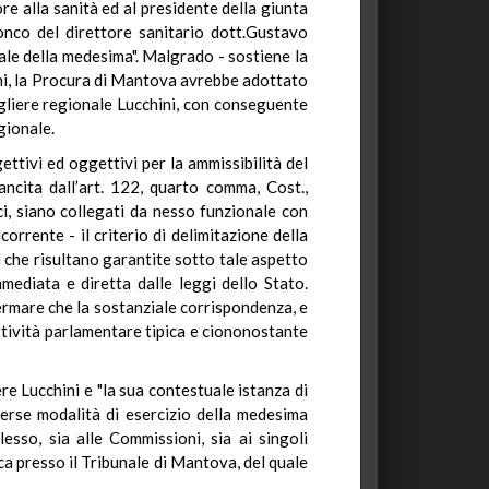
ore alla sanità ed al presidente della giunta
ronco del direttore sanitario dott.Gustavo
ale della medesima". Malgrado - sostiene la
chini, la Procura di Mantova avrebbe adottato
sigliere regionale Lucchini, con conseguente
gionale.
ttivi ed oggettivi per la ammissibilità del
ncita dall’art. 122, quarto comma, Cost.,
i, siano collegati da nesso funzionale con
orrente - il criterio di delimitazione della
sì che risultano garantite sotto tale aspetto
mediata e diretta dalle leggi dello Stato.
ermare che la sostanziale corrispondenza, e
a attività parlamentare tipica e ciononostante
re Lucchini e "la sua contestuale istanza di
iverse modalità di esercizio della medesima
lesso, sia alle Commissioni, sia ai singoli
ica presso il Tribunale di Mantova, del quale