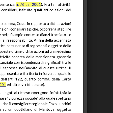
, sentenza
n. 76 del 2001
). Fra tali attività,
siliari, istituite quali articolazioni del
to comma, Cost., in rapporto a dichiarazioni
zioni consiliari tipiche, occorrerà stabilire
re nel più ampio contesto dianzi tracciato - e
la irresponsabilità. Ai fini della accennata
nerica comunanza di argomenti oggetto della
 di queste ultime dichiarazioni ad un medesimo
attività coperta dalla menzionata garanzia
nziale corrispondenza di significati tra le
ni espresse nell’ambito di queste ultime. Il
ppresentare il criterio in forza del quale le
 dell’art. 122, quarto comma, della Carta
2001
ed altre ivi richiamate).
allegati al ricorso emergono, infatti, sia la
are "Sicurezza sociale", alla quale spettano
 - che il consigliere regionale Enzo Lucchini
iata ad un quotidiano di Mantova, oggetto