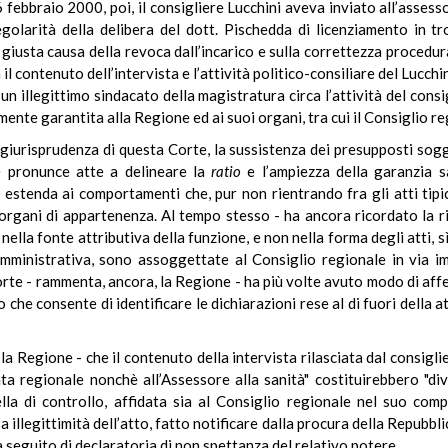
 febbraio 2000, poi, il consigliere Lucchini aveva inviato all’assess
regolarità della delibera del dott. Pischedda di licenziamento in t
 giusta causa della revoca dall’incarico e sulla correttezza procedur
 il contenuto dell’intervista e l’attività politico-consiliare del Luc
 un illegittimo sindacato della magistratura circa l’attività del con
ente garantita alla Regione ed ai suoi organi, tra cui il Consiglio re
 giurisprudenza di questa Corte, la sussistenza dei presupposti sogge
ie pronunce atte a delineare la
ratio
e l’ampiezza della garanzia sa
estenda ai comportamenti che, pur non rientrando fra gli atti tipic
i organi di appartenenza. Al tempo stesso - ha ancora ricordato la ric
a nella fonte attributiva della funzione, e non nella forma degli atti, 
mministrativa, sono assoggettate al Consiglio regionale in via im
orte - rammenta, ancora, la Regione - ha più volte avuto modo di aff
rio che consente di identificare le dichiarazioni rese al di fuori dell
a Regione - che il contenuto della intervista rilasciata dal consiglie
nta regionale nonchè all’Assessore alla sanità" costituirebbero "d
ella di controllo, affidata sia al Consiglio regionale nel suo comp
illegittimità dell’atto, fatto notificare dalla procura della Repubbl
 seguito di declaratoria di non spettanza del relativo potere.