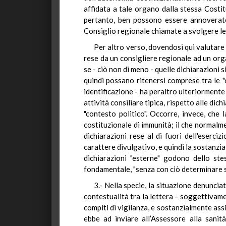
affidata a tale organo dalla stessa Costit
pertanto, ben possono essere annoverate q
Consiglio regionale chiamate a svolgere le 
Per altro verso, dovendosi qui valutare 
rese da un consigliere regionale ad un organ
se - ciò non di meno - quelle dichiarazioni s
quindi possano ritenersi comprese tra le "o
identificazione - ha peraltro ulteriorment
attività consiliare tipica, rispetto alle dic
"contesto politico". Occorre, invece, che
costituzionale di immunità; il che normalm
dichiarazioni rese al di fuori dell'eserciz
carattere divulgativo, e quindi la sostanzia
dichiarazioni "esterne" godono dello ste
fondamentale, "senza con ciò determinare si
3.- Nella specie, la situazione denunciat
contestualità tra la lettera – soggettivame
compiti di vigilanza, e sostanzialmente assi
ebbe ad inviare all’Assessore alla sanit