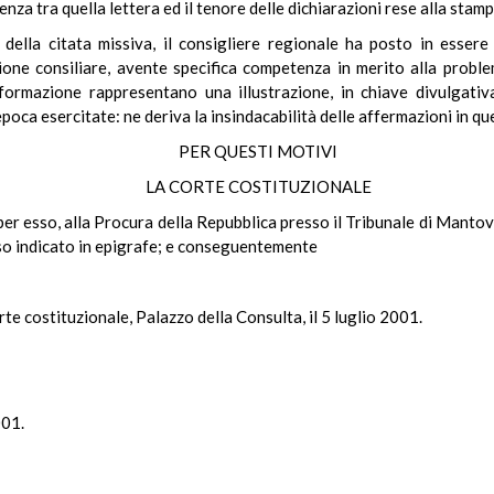
enza tra quella lettera ed il tenore delle dichiarazioni rese alla stamp
 della citata missiva, il consigliere regionale ha posto in essere
ione consiliare, avente specifica competenza in merito alla proble
nformazione rappresentano una illustrazione, in chiave divulgat
’epoca esercitate: ne deriva la insindacabilità delle affermazioni in qu
PER QUESTI MOTIVI
LA CORTE COSTITUZIONALE
 per esso, alla Procura della Repubblica presso il Tribunale di Mantov
rso indicato in epigrafe; e conseguentemente
te costituzionale, Palazzo della Consulta, il 5 luglio 2001.
001.