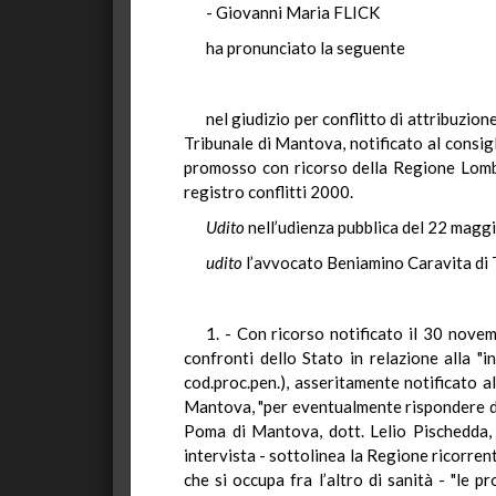
- Giovanni Maria FLICK
ha pronunciato la seguente
nel giudizio per conflitto di attribuzion
Tribunale di Mantova, notificato al consig
promosso con ricorso della Regione Lombar
registro conflitti 2000.
Udito
nell’udienza pubblica del 22 maggi
udito
l’avvocato Beniamino
Caravita di 
1. - Con ricorso notificato il 30 nove
confronti dello Stato in relazione alla "i
cod.proc.pen.), asseritamente notificato a
Mantova, "per eventualmente rispondere de
Poma di Mantova, dott. Lelio Pischedda, 
intervista - sottolinea la Regione ricorren
che si occupa fra l’altro di sanità - "le p