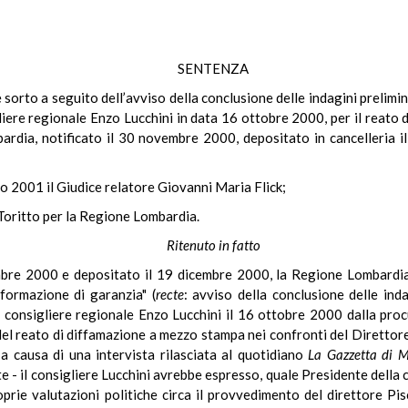
SENTENZA
e sorto a seguito dell’avviso della conclusione delle indagini prelimi
liere regionale Enzo Lucchini in data 16 ottobre 2000, per il reat
dia, notificato il 30 novembre 2000, depositato in cancelleria il
o 2001 il Giudice relatore Giovanni Maria Flick;
Toritto per la Regione Lombardia.
Ritenuto in fatto
mbre 2000 e depositato il 19 dicembre 2000, la Regione Lombardia 
nformazione di garanzia" (
recte
: avviso della conclusione delle inda
l consigliere regionale Enzo Lucchini il 16 ottobre 2000 dalla proc
l reato di diffamazione a mezzo stampa nei confronti del Direttor
a causa di una intervista rilasciata al quotidiano
La Gazzetta di 
te - il consigliere Lucchini avrebbe espresso, quale Presidente della 
roprie valutazioni politiche circa il provvedimento del direttore Pi