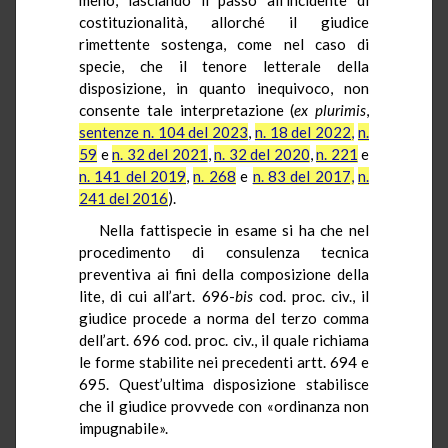
costituzionalità, allorché il giudice
rimettente sostenga, come nel caso di
specie, che il tenore letterale della
disposizione, in quanto inequivoco, non
consente tale interpretazione (
ex plurimis
,
sentenze n. 104 del 2023
,
n. 18 del 2022,
n.
59
e
n. 32 del 2021
,
n. 32 del 2020
,
n. 221
e
n. 141 del 2019
,
n. 268
e
n. 83 del 2017,
n.
241 del 2016
).
Nella fattispecie in esame si ha che nel
procedimento di consulenza tecnica
preventiva ai fini della composizione della
lite, di cui all’art. 696-
bis
cod. proc. civ., il
giudice procede a norma del terzo comma
dell’art. 696 cod. proc. civ., il quale richiama
le forme stabilite nei precedenti artt. 694 e
695. Quest’ultima disposizione stabilisce
che il giudice provvede con «ordinanza non
impugnabile».