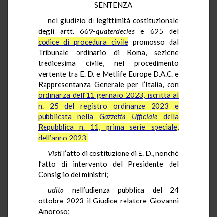
SENTENZA
nel giudizio di legittimità costituzionale
degli artt. 669-
quaterdecies
e 695 del
codice di procedura civile
promosso dal
Tribunale ordinario di Roma, sezione
tredicesima civile, nel procedimento
vertente tra E. D. e Metlife Europe D.A.C. e
Rappresentanza Generale per l’Italia, con
ordinanza dell’11 gennaio 2023, iscritta al
n. 25 del registro ordinanze 2023 e
pubblicata nella
Gazzetta Ufficiale
della
Repubblica n. 11, prima serie speciale,
dell’anno 2023.
Visti
l’atto di costituzione di E. D., nonché
l’atto di intervento del Presidente del
Consiglio dei ministri;
udito
nell’udienza pubblica del 24
ottobre 2023 il Giudice relatore Giovanni
Amoroso;