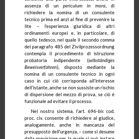
assenza di un
periculum in mora
, di
richiedere la nomina di un consulente
tecnico prima ed anzi al fine di prevenire la
lite – l’esperienza giuridica di altri
ordinamenti europei e, in particolare, di
quello tedesco, nel quale il secondo comma
del paragrafo 485 del Zivilprozessordnung
contempla il procedimento di istruzione
probatoria indipendente (
selbständiges
Beweisverfahren
), disposto mediante la
nomina di un consulente tecnico in ogni
caso in cui ciò corrisponda all’interesse
dell’istante, anche se non sussiste un rischio
di dispersione del mezzo di prova, se ciò è
funzionale ad evitare il processo.
Nel nostro sistema, l’art. 696-
bis
cod.
proc. civ. consente di richiedere al giudice,
analogamente, anche in mancanza del
presupposto dell’urgenza, – come si desume
dalla previsione per la quale si può instare