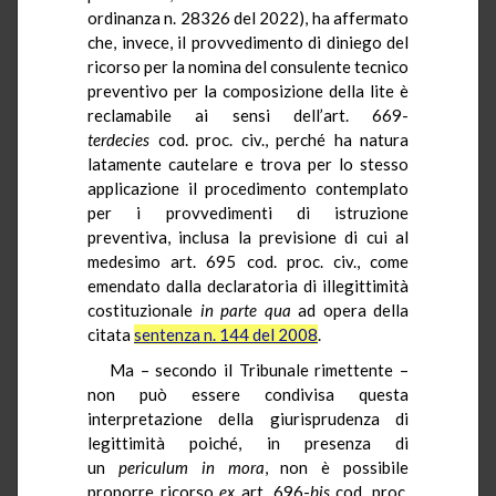
ordinanza n. 28326 del 2022), ha affermato
che, invece, il provvedimento di diniego del
ricorso per la nomina del consulente tecnico
preventivo per la composizione della lite è
reclamabile ai sensi dell’art. 669-
terdecies
cod. proc. civ., perché ha natura
latamente cautelare e trova per lo stesso
applicazione il procedimento contemplato
per i provvedimenti di istruzione
preventiva, inclusa la previsione di cui al
medesimo art. 695 cod. proc. civ., come
emendato dalla declaratoria di illegittimità
costituzionale
in parte qua
ad opera della
citata
sentenza n. 144 del 2008
.
Ma – secondo il Tribunale rimettente –
non può essere condivisa questa
interpretazione della giurisprudenza di
legittimità poiché, in presenza di
un
periculum in mora
, non è possibile
proporre ricorso
ex
art. 696-
bis
cod. proc.