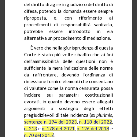
del diritto di agire in giudizio o del diritto di
difesa, potendo la domanda essere sempre
riproposta, e, con riferimento ai
procedimenti di responsabilità sanitaria,
potrebbe essere introdotto in via
alternativa un procedimento di mediazione.
È vero che nella giurisprudenza di questa
Corte è stato più volte ribadito che ai fini
dell’ammissibilità delle questioni non è
sufficiente la mera indicazione delle norme
da raffrontare, dovendo l’ordinanza di
rimessione fornire elementi che consentano
di valutare come la norma censurata possa
incidere sui parametri costituzionali
evocati, in quanto devono essere allegati
argomenti a sostegno degli effetti
pregiudizievoli di tale incidenza (
ex
plurimis
,
sentenze n. 194 del 2023
,
n. 118 del 2022
,
n. 213
e
n. 178 del 2021
,
n. 126 del 2018
e
n. 70 del 2015
).