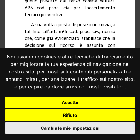
quello previsto dal terzo comma dell’art.
696 cod. proc. civ. per l’accertamento
tecnico preventivo.
A sua volta questa disposizione rinvia, a
tal fine, all’art. 695 cod. proc. civ., norma
che, come già evidenziato, stabilisce che la
decisione sul ricorso è assunta con
ordinanza non impugnabile.
Noi usiamo i cookies e altre tecniche di tracciamento
Si è altresì già ricordato che l’art. 695
per migliorare la tua esperienza di navigazione nel
cod. proc. civ. è stato dichiarato
nostro sito, per mostrarti contenuti personalizzati e
costituzionalmente illegittimo, unitamente
annunci mirati, per analizzare il traffico sul nostro sito,
all’art. 669-
quaterdecies
cod. proc. civ., nella
e per capire da dove arrivano i nostri visitatori.
parte in cui non contempla la reclamabilità
del provvedimento di rigetto dell’istanza
Accetto
per l’assunzione preventiva dei mezzi di
prova di cui agli artt. 692 e 696 del
Rifiuto
medesimo codice (
sentenza n. 144 del
2008
).
Cambia le mie impostazioni
5.– Occorre, inoltre, considerare che la