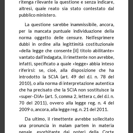
ritenga rilevante la questione e senza indicare,
altresì, quale reato sia stato contestato dal
pubblico ministero.
La questione sarebbe inammissibile, ancora,
per la mancata puntuale individuazione della
norma oggetto delle censure. Nell’esprimere
dubbi in ordine alla legittimità costituzionale
«della legge che consente [il] titolo abilitante»
vantato dall’indagata, il rimettente non avrebbe,
infatti, specificato a quale «legge» abbia inteso
riferirsi: se, cioè, alla disposizione che ha
introdotto la SCIA (art. 49 del d.l. n. 78 del
2010), o alla norma di interpretazione autentica
che ha precisato che la SCIA non sostituisce la
«super-DIA» (art. 5, comma 2, lettera c, del d.l. n.
70 del 2011), ovvero alla legge reg. n. 4 del
2009 o, ancora, alla legge reg. n. 21 del 2011.
Da ultimo, il rimettente avrebbe sollecitato
una pronuncia in
malam
partem
in materia
penale, esorbitante dai poteri della Corte