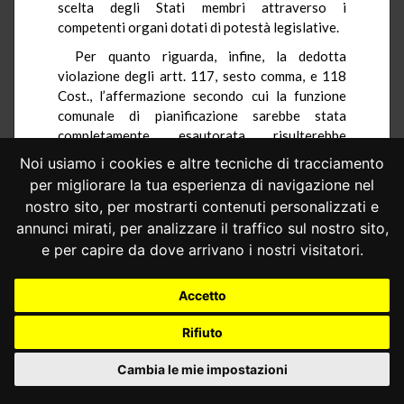
scelta degli Stati membri attraverso i
competenti organi dotati di potestà legislative.
Per quanto riguarda, infine, la dedotta
violazione degli artt. 117, sesto comma, e 118
Cost., l’affermazione secondo cui la funzione
comunale di pianificazione sarebbe stata
completamente esautorata risulterebbe
eccessiva, posto che la norma regionale prevede
Noi usiamo i cookies e altre tecniche di tracciamento
un semplice ampliamento volumetrico dei
per migliorare la tua esperienza di navigazione nel
fabbricati, legato a precisi presupposti e
nostro sito, per mostrarti contenuti personalizzati e
circoscritto entro limiti ben determinati.
annunci mirati, per analizzare il traffico sul nostro sito,
4.– Tanto la Regione che la parte privata
e per capire da dove arrivano i nostri visitatori.
hanno depositato memorie illustrative, con le
quali hanno insistito nelle conclusioni già
Accetto
formulate, ribadendo e sviluppando gli
argomenti addotti a loro sostegno.
Rifiuto
Considerato in diritto
Cambia le mie impostazioni
1.– Il Giudice per le indagini preliminari del
Tribunale di Oristano dubita della legittimità