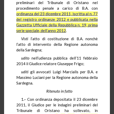
preliminari del Tribunale di Oristano nel
procedimento penale a carico di B.A. con
ordinanza del 23 dicembre 2011, iscritta al n. 77
del registro ordinanze 2012 e pubblicata nella
Gazzetta Ufficiale della Repubblica n. 19, prima
serie speciale, dell’anno 2012
.
Visti
l’atto di costituzione di B.A.
nonchè
l’atto di intervento della Regione autonoma
della Sardegna;
udito
nell’udienza pubblica dell’11 febbraio
2014 il Giudice relatore Giuseppe Frigo;
uditi
gli avvocati Luigi
Marcialis
per B.A. e
Massimo
Luciani
per la Regione autonoma della
Sardegna.
Ritenuto in fatto
1.– Con ordinanza depositata il 23 dicembre
2011, il Giudice per le indagini preliminari del
Tribunale di Oristano ha sollevato, in