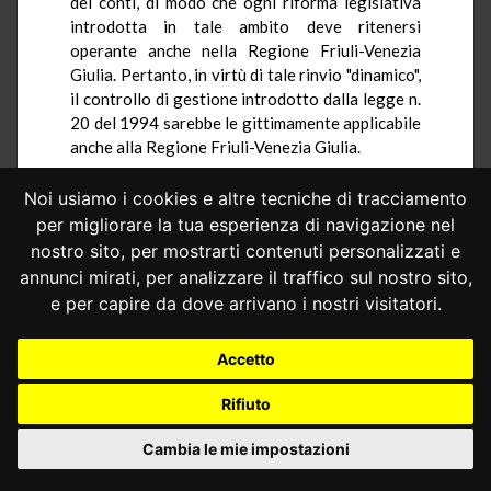
dei conti, di modo che ogni riforma legislativa
introdotta in tale ambito deve ritenersi
operante anche nella Regione Friuli-Venezia
Giulia. Pertanto, in virtù di tale rinvio "dinamico",
il controllo di gestione introdotto dalla legge n.
20 del 1994 sarebbe le gittimamente applicabile
anche alla Regione Friuli-Venezia Giulia.
In riferimento alla questione concernente
Noi usiamo i cookies e altre tecniche di tracciamento
il vincolo a istituire organi interni aventi compiti
per migliorare la tua esperienza di navigazione nel
di controllo di gestione, l'Avvocatura afferma
nostro sito, per mostrarti contenuti personalizzati e
che la competenza esclusiva in materia di
annunci mirati, per analizzare il traffico sul nostro sito,
ordinamento degli uffici deve essere esercitata
dalla Regione "in armonia con" e "nel rispetto" di
e per capire da dove arrivano i nostri visitatori.
alcuni principi posti dalle leggi statali e che, di
conseguenza, la previsione di organi di controllo
Accetto
interno, da parte della legge n. 20 del 1994, non
risulta invasiva delle competenze regionali.
Rifiuto
Sarebbe, infine, inammissibile, secondo
Cambia le mie impostazioni
l'Avvocatura, la questione relativa all'art. 6,
posto che quest'ultimo articolo non demanda,