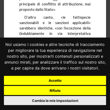
principale di conflitto di attribuzione, mai
proposto dallo Stato».
D’altro canto, «le fattispecie
sanzionabili e le sanzioni applicabili»
sarebbero identiche, «con l’eccezione della
(indubbiamente in via interpretativa
superabile) differenza sulla cornice
edittale», di cui all’art. 1, comma 37, della
Noi usiamo i cookies e altre tecniche di tracciamento
legge prov. Bolzano n. 4 del 2020.
per migliorare la tua esperienza di navigazione nel
nostro sito, per mostrarti contenuti personalizzati e
3.− Si è costituito in giudizio M. B.,
annunci mirati, per analizzare il traffico sul nostro sito,
opponente in uno dei due procedimenti
e per capire da dove arrivano i nostri visitatori.
riuniti nel giudizio
a quo
, instando per
l’ammissibilità e la fondatezza della
questione sollevata dal rimettente.
Accetto
3.1.− Secondo la parte privata,
Rifiuto
l’invasione della competenza legislativa
esclusiva statale in materia di profilassi
Cambia le mie impostazioni
internazionale si evincerebbe non solo dalla
sentenza n. 37 del 2021
citata dal