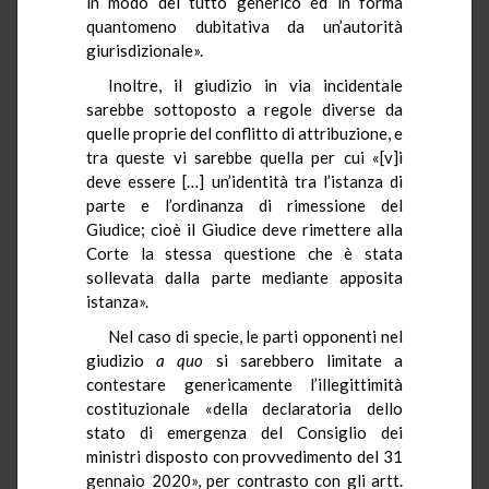
in modo del tutto generico ed in forma
quantomeno dubitativa da un’autorità
giurisdizionale».
Inoltre, il giudizio in via incidentale
sarebbe sottoposto a regole diverse da
quelle proprie del conflitto di attribuzione, e
tra queste vi sarebbe quella per cui «[v]i
deve essere […] un’identità tra l’istanza di
parte e l’ordinanza di rimessione del
Giudice; cioè il Giudice deve rimettere alla
Corte la stessa questione che è stata
sollevata dalla parte mediante apposita
istanza».
Nel caso di specie, le parti opponenti nel
giudizio
a quo
si sarebbero limitate a
contestare genericamente l’illegittimità
costituzionale «della declaratoria dello
stato di emergenza del Consiglio dei
ministri disposto con provvedimento del 31
gennaio 2020», per contrasto con gli artt.