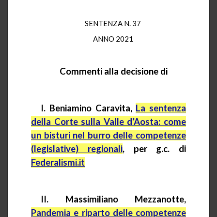
SENTENZA N. 37
ANNO 2021
Commenti alla decisione di
I. Beniamino Caravita,
La sentenza
della Corte sulla Valle d’Aosta: come
un bisturi nel burro delle competenze
(legislative) regionali
, per g.c. di
Federalismi.it
II. Massimiliano Mezzanotte,
Pandemia e riparto delle competenze