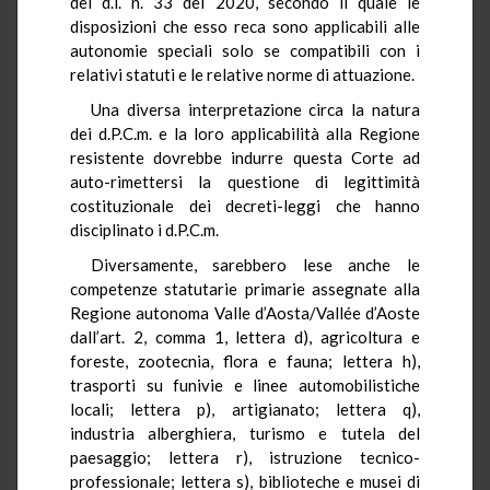
del d.l. n. 33 del 2020, secondo il quale le
disposizioni che esso reca sono applicabili alle
autonomie speciali solo se compatibili con i
relativi statuti e le relative norme di attuazione.
Una diversa interpretazione circa la natura
dei d.P.C.m. e la loro applicabilità alla Regione
resistente dovrebbe indurre questa Corte ad
auto-rimettersi la questione di legittimità
costituzionale dei decreti-leggi che hanno
disciplinato i d.P.C.m.
Diversamente, sarebbero lese anche le
competenze statutarie primarie assegnate alla
Regione autonoma Valle d’Aosta/Vallée d’Aoste
dall’art. 2, comma 1, lettera d), agricoltura e
foreste, zootecnia, flora e fauna; lettera h),
trasporti su funivie e linee automobilistiche
locali; lettera p), artigianato; lettera q),
industria alberghiera, turismo e tutela del
paesaggio; lettera r), istruzione tecnico-
professionale; lettera s), biblioteche e musei di