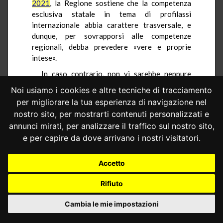
2021
, la Regione sostiene che la competenza
esclusiva statale in tema di profilassi
internazionale abbia carattere trasversale, e
dunque, per sovrapporsi alle competenze
regionali, debba prevedere «vere e proprie
intese».
In caso contrario, non vi sarebbe neppure
modo che si realizzi la diversificazione, nel
Noi usiamo i cookies e altre tecniche di tracciamento
quadro della leale collaborazione, tra normative
per migliorare la tua esperienza di navigazione nel
applicabili in ciascuna Regione, che l’
ordinanza n.
nostro sito, per mostrarti contenuti personalizzati e
4 del 2021
ha reputato consentita.
annunci mirati, per analizzare il traffico sul nostro sito,
Difatti, a tal fine non sarebbero sufficienti
e per capire da dove arrivano i nostri visitatori.
neppure le misure regionali previste dall’art. 3
del d.l. n. 19 del 2020, come convertito, e dall’art.
Accetto
1, comma 16, del d.l. n. 33 del 2020, come
convertito, posto che esse sono consentite solo
Rifiuto
nelle more dell’adozione dei d.P.C.m. Visto che
questi ultimi si susseguono senza soluzione di
Cambia le mie impostazioni
continuità, non vi sarebbe modo per introdurre
alcuna misura regionale.