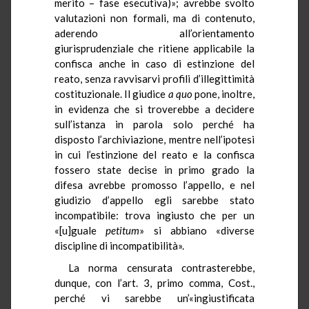
merito – fase esecutiva)»; avrebbe svolto
valutazioni non formali, ma di contenuto,
aderendo all’orientamento
giurisprudenziale che ritiene applicabile la
confisca anche in caso di estinzione del
reato, senza ravvisarvi profili d’illegittimità
costituzionale. Il giudice
a quo
pone, inoltre,
in evidenza che si troverebbe a decidere
sull’istanza in parola solo perché ha
disposto l’archiviazione, mentre nell’ipotesi
in cui l’estinzione del reato e la confisca
fossero state decise in primo grado la
difesa avrebbe promosso l’appello, e nel
giudizio d’appello egli sarebbe stato
incompatibile: trova ingiusto che per un
«[u]guale
petitum
» si abbiano «diverse
discipline di incompatibilità».
La norma censurata contrasterebbe,
dunque, con l’art. 3, primo comma, Cost.,
perché vi sarebbe un’«ingiustificata