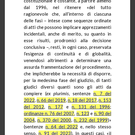
costituzionale è costante, a partire almeno
dal 1996, nel ritenere «del tutto
ragionevole che, all’interno di ciascuna
delle fasi – intese come sequenze ordinate
di atti che possono implicare apprezzamenti
incidentali, anche di merito, su quanto in
esse risulti, prodromici alla decisione
conclusiva –, resti, in ogni caso, preservata
l’esigenza di continuità e di globalità,
venendosi altrimenti a determinare una
assurda frammentazione del procedimento,
che implicherebbe la necessità di disporre,
per la medesima fase del giudizio, di tanti
giudici diversi quanti sono gli atti da
compiere (
ex
plurimis
, sentenze
n. 7 del
2022
,
n. 66 del 2019
,
n. 18 del 2017
,
n. 153
del 2012
,
n. 177
e
n. 131 del 1996
;
ordinanze n. 76 del 2007
,
n. 123
e
n. 90 del
2004
,
n. 370 del 2000
,
n. 232 del 1999
)»
(sentenze
n. 64 del 2022
e, nello stesso
senso,
n. 91 del 2023
). In questi casi, «il