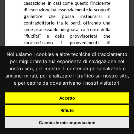
cassazione, in casi come questo l’incidente
di esecuzione ha essenzialmente lo scopo di
garantire che possa instaurarsi il
contraddittorio tra le parti, offrendo una
sede processuale adeguata, «a fronte della
“fluidità” e della provvisorietà che
caratterizzano i provvedimenti di
archiviazione, per contestare la possibilità
Noi usiamo i cookies e altre tecniche di tracciamento
di disporre la confisca obbligatoria» (così,
per migliorare la tua esperienza di navigazione nel
Cass., n. 18535 del 2022).
nostro sito, per mostrarti contenuti personalizzati e
Sulle materie indicate dall’art. 676 cod.
annunci mirati, per analizzare il traffico sul nostro sito,
proc. pen., tra cui la confisca, il giudice
e per capire da dove arrivano i nostri visitatori.
dell’esecuzione procede secondo lo schema
previsto dall’art. 667, comma 4, cod. proc.
pen.: provvede, cioè, con ordinanza
Accetto
emessa
de plano
– «senza formalità» –
Rifiuto
contro cui il pubblico ministero e
l’interessato possono proporre
Cambia le mie impostazioni
opposizione davanti allo stesso giudice, che
si svolge nelle forme della camera di