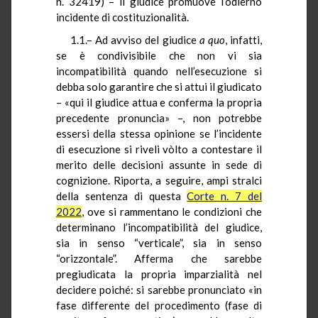
n. 32419) – il giudice promuove l’odierno
incidente di costituzionalità.
1.1.– Ad avviso del giudice
a quo
, infatti,
se è condivisibile che non vi sia
incompatibilità quando nell’esecuzione si
debba solo garantire che si attui il giudicato
– «qui il giudice attua e conferma la propria
precedente pronuncia» –, non potrebbe
essersi della stessa opinione se l’incidente
di esecuzione si riveli vòlto a contestare il
merito delle decisioni assunte in sede di
cognizione. Riporta, a seguire, ampi stralci
della sentenza di questa
Corte n. 7 del
2022
, ove si rammentano le condizioni che
determinano l’incompatibilità del giudice,
sia in senso “verticale”, sia in senso
“orizzontale”. Afferma che sarebbe
pregiudicata la propria imparzialità nel
decidere poiché: si sarebbe pronunciato «in
fase differente del procedimento (fase di