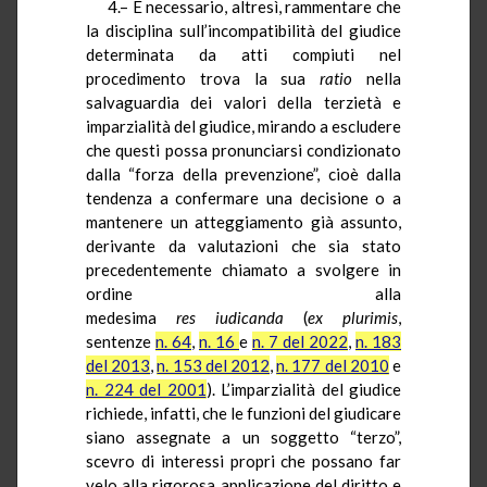
4.– È necessario, altresì, rammentare che
la disciplina sull’incompatibilità del giudice
determinata da atti compiuti nel
procedimento trova la sua
ratio
nella
salvaguardia dei valori della terzietà e
imparzialità del giudice, mirando a escludere
che questi possa pronunciarsi condizionato
dalla “forza della prevenzione”, cioè dalla
tendenza a confermare una decisione o a
mantenere un atteggiamento già assunto,
derivante da valutazioni che sia stato
precedentemente chiamato a svolgere in
ordine alla
medesima
res
iudicanda
(
ex
plurimis
,
sentenze
n. 64
,
n. 16
e
n. 7 del 2022
,
n. 183
del 2013
,
n. 153 del 2012
,
n. 177 del 2010
e
n. 224 del 2001
). L’imparzialità del giudice
richiede, infatti, che le funzioni del giudicare
siano assegnate a un soggetto “terzo”,
scevro di interessi propri che possano far
velo alla rigorosa applicazione del diritto e