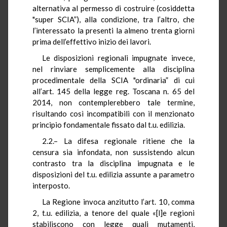
alternativa al permesso di costruire (cosiddetta
"super SCIA”), alla condizione, tra l’altro, che
l’interessato la presenti la almeno trenta giorni
prima dell’effettivo inizio dei lavori.
Le disposizioni regionali impugnate invece,
nel rinviare semplicemente alla disciplina
procedimentale della SCIA "ordinaria” di cui
all’art. 145 della legge reg. Toscana n. 65 del
2014, non contemplerebbero tale termine,
risultando così incompatibili con il menzionato
principio fondamentale fissato dal
t.u.
edilizia.
2.2.– La difesa regionale ritiene che la
censura sia infondata, non sussistendo alcun
contrasto tra la disciplina impugnata e le
disposizioni del
t.u.
edilizia assunte a parametro
interposto.
La Regione invoca anzitutto l’art. 10, comma
2,
t.u.
edilizia, a tenore del quale «[l]e regioni
stabiliscono con legge quali mutamenti,