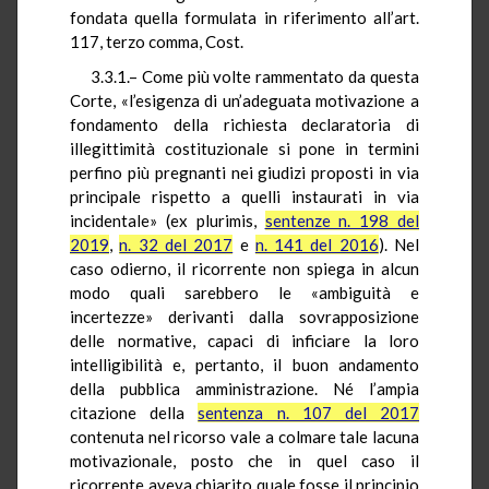
fondata quella formulata in riferimento all’art.
117, terzo comma,
Cost
.
3.3.1.– Come più volte rammentato da questa
Corte, «l’esigenza di un’adeguata motivazione a
fondamento della richiesta declaratoria di
illegittimità costituzionale si pone in termini
perfino più pregnanti nei giudizi proposti in via
principale rispetto a quelli instaurati in via
incidentale» (ex
plurimis
,
sentenze n. 198 del
2019
,
n. 32 del 2017
e
n. 141 del 2016
). Nel
caso odierno, il ricorrente non spiega in alcun
modo quali sarebbero le «ambiguità e
incertezze» derivanti dalla sovrapposizione
delle normative, capaci di inficiare la loro
intelligibilità e, pertanto, il buon andamento
della pubblica amministrazione. Né l’ampia
citazione della
sentenza n. 107 del 2017
contenuta nel ricorso vale a colmare tale lacuna
motivazionale, posto che in quel caso il
ricorrente aveva chiarito quale fosse il principio