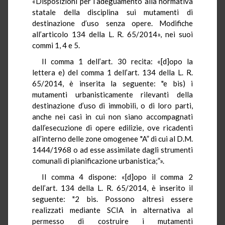
«Disposizioni per l’adeguamento alla normativa
statale della disciplina sui mutamenti di
destinazione d’uso senza opere. Modifiche
all’articolo 134 della L. R. 65/2014», nei suoi
commi 1, 4 e 5.
Il comma 1 dell’art. 30 recita: «[d]
opo
la
lettera e) del comma 1 dell’art. 134 della L. R.
65/2014, è inserita la seguente: "e bis) i
mutamenti urbanisticamente rilevanti della
destinazione d’uso di immobili, o di loro parti,
anche nei casi in cui non siano accompagnati
dall’esecuzione di opere edilizie, ove ricadenti
all’interno delle zone omogenee "A” di cui al D.M.
1444/1968 o ad esse assimilate dagli strumenti
comunali di pianificazione urbanistica;”».
Il comma 4 dispone: «[d]
opo
il comma 2
dell’art. 134 della L. R. 65/2014, è inserito il
seguente: "2 bis. Possono altresì essere
realizzati mediante SCIA in alternativa al
permesso di costruire i mutamenti