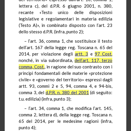
lettera c), del
d.P.R.
6 giugno 2001, n. 380,
recante «Testo unico delle disposizioni
legislative e regolamentari in materia edilizia
(Testo A)», in combinato disposto con l’art. 23
dello stesso
d.P.R.
(infra, punto 2);
– l’art. 36, comma 1, che sostituisce il testo
dell’art. 167 della legge reg. Toscana n. 65 del
2014, per violazione degli
artt. 3
e
97
Cost
.
nonché, in via subordinata,
dell’art. 117, terzo
comma,
Cost
.
, in ragione del suo contrasto con i
principi fondamentali delle materie «protezione
civile» e «governo del territorio» espressi dagli
artt. 93, commi 2 e 5, 94, comma 4, e 94-bis,
comma 3, del
d.P.R.
n. 380 del 2001
(di seguito:
t.u.
edilizia) (infra, punto 3);
– l’art. 34, comma 1, che modifica l’art. 145,
comma 2, lettera d), della legge reg. Toscana n.
65 del 2014, per le medesime ragioni (infra,
punto 4);