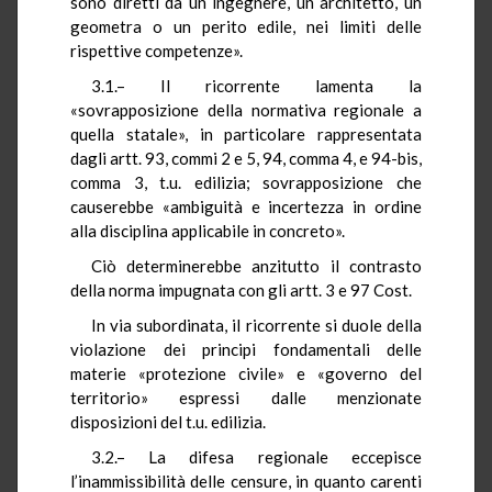
sono diretti da un ingegnere, un architetto, un
geometra o un perito edile, nei limiti delle
rispettive competenze».
3.1.– Il ricorrente lamenta la
«sovrapposizione della normativa regionale a
quella statale», in particolare rappresentata
dagli artt. 93, commi 2 e 5, 94, comma 4, e 94-bis,
comma 3,
t.u.
edilizia; sovrapposizione che
causerebbe «ambiguità e incertezza in ordine
alla disciplina applicabile in concreto».
Ciò determinerebbe anzitutto il contrasto
della norma impugnata con gli artt. 3 e 97
Cost
.
In via subordinata, il ricorrente si duole della
violazione dei principi fondamentali delle
materie «protezione civile» e «governo del
territorio» espressi dalle menzionate
disposizioni del
t.u.
edilizia.
3.2.– La difesa regionale eccepisce
l’inammissibilità delle censure, in quanto carenti