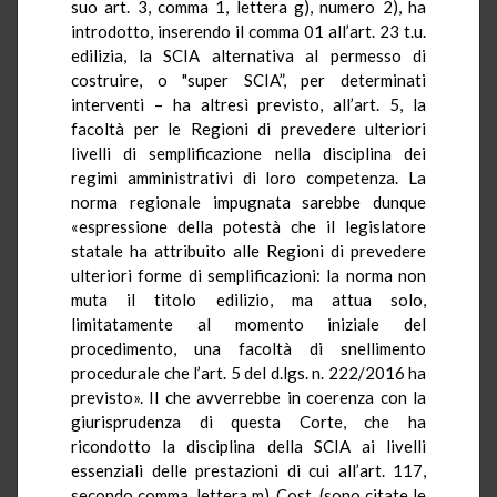
suo art. 3, comma 1, lettera g), numero 2), ha
introdotto, inserendo il comma 01 all’art. 23
t.u.
edilizia, la SCIA alternativa al permesso di
costruire, o "super SCIA”, per determinati
interventi – ha altresì previsto, all’art. 5, la
facoltà per le Regioni di prevedere ulteriori
livelli di semplificazione nella disciplina dei
regimi amministrativi di loro competenza. La
norma regionale impugnata sarebbe dunque
«espressione della potestà che il legislatore
statale ha attribuito alle Regioni di prevedere
ulteriori forme di semplificazioni: la norma non
muta il titolo edilizio, ma attua solo,
limitatamente al momento iniziale del
procedimento, una facoltà di snellimento
procedurale che l’art. 5 del d.lgs. n. 222/2016 ha
previsto». Il che avverrebbe in coerenza con la
giurisprudenza di questa Corte, che ha
ricondotto la disciplina della SCIA ai livelli
essenziali delle prestazioni di cui all’art. 117,
secondo comma, lettera m),
Cost
. (sono citate le