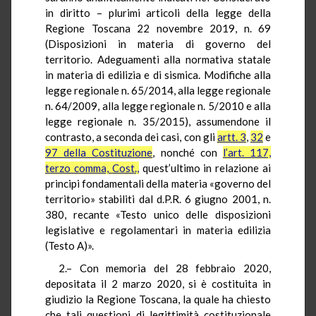
in diritto – plurimi articoli della legge della
Regione Toscana 22 novembre 2019, n. 69
(Disposizioni in materia di governo del
territorio. Adeguamenti alla normativa statale
in materia di edilizia e di sismica. Modifiche alla
legge regionale n. 65/2014, alla legge regionale
n. 64/2009, alla legge regionale n. 5/2010 e alla
legge regionale n. 35/2015), assumendone il
contrasto, a seconda dei casi, con gli
artt. 3
,
32
e
97 della Costituzione
, nonché con
l’art. 117,
terzo comma,
Cost
.,
quest’ultimo in relazione ai
principi fondamentali della materia «governo del
territorio» stabiliti dal
d.P.R.
6 giugno 2001, n.
380, recante «Testo unico delle disposizioni
legislative e regolamentari in materia edilizia
(Testo A)».
2.– Con memoria del 28 febbraio 2020,
depositata il 2 marzo 2020, si è costituita in
giudizio la Regione Toscana, la quale ha chiesto
che tali questioni di legittimità costituzionale