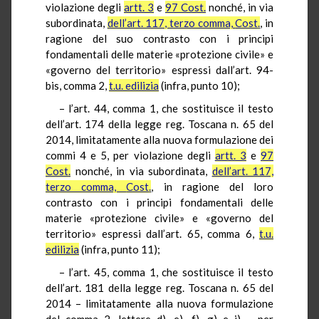
violazione degli
artt. 3
e
97
Cost
.
nonché, in via
subordinata,
dell’art. 117, terzo comma,
Cost
.
, in
ragione del suo contrasto con i principi
fondamentali delle materie «protezione civile» e
«governo del territorio» espressi dall’art. 94-
bis, comma 2,
t.u.
edilizia
(infra, punto 10);
– l’art. 44, comma 1, che sostituisce il testo
dell’art. 174 della legge reg. Toscana n. 65 del
2014, limitatamente alla nuova formulazione dei
commi 4 e 5, per violazione degli
artt. 3
e
97
Cost
.
nonché, in via subordinata,
dell’art. 117,
terzo comma,
Cost
.
, in ragione del loro
contrasto con i principi fondamentali delle
materie «protezione civile» e «governo del
territorio» espressi dall’art. 65, comma 6,
t.u.
edilizia
(infra, punto 11);
– l’art. 45, comma 1, che sostituisce il testo
dell’art. 181 della legge reg. Toscana n. 65 del
2014 – limitatamente alla nuova formulazione
del comma 2, lettere d), e), f), g) e i) – per