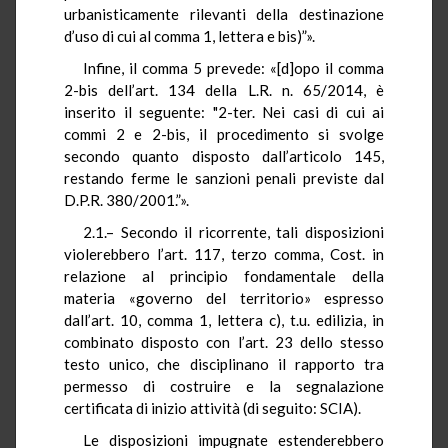
urbanisticamente rilevanti della destinazione
d’uso di cui al comma 1, lettera e bis)”».
Infine, il comma 5 prevede: «[d]
opo
il comma
2-bis dell’art. 134 della L.R. n. 65/2014, è
inserito il seguente: "2-ter. Nei casi di cui ai
commi 2 e 2-bis, il procedimento si svolge
secondo quanto disposto dall’articolo 145,
restando ferme le sanzioni penali previste dal
D.P.R. 380/2001.”».
2.1.– Secondo il ricorrente, tali disposizioni
violerebbero l’art. 117, terzo comma,
Cost
. in
relazione al principio fondamentale della
materia «governo del territorio» espresso
dall’art. 10, comma 1, lettera c),
t.u.
edilizia, in
combinato disposto con l’art. 23 dello stesso
testo unico, che disciplinano il rapporto tra
permesso di costruire e la segnalazione
certificata di inizio attività (di seguito: SCIA).
Le disposizioni impugnate estenderebbero