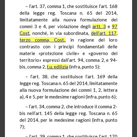
– l’art. 37, comma 1, che sostituisce l’art. 168
della legge reg. Toscana n. 65 del 2014,
limitatamente alla nuova formulazione dei
commi 3 e 4, per violazione degli
artt. 3
e
97
Cost
.
nonché, in via subordinata,
dell’art. 117,
terzo comma,
Cost
.,
in ragione del loro
contrasto con i principi fondamentali delle
materie «protezione civile» e «governo del
territorio» espressi dall’art. 94, comma 2, e 94-
bis, comma 2,
t.u.
edilizia
(infra, punto 5);
– l’art. 38, che sostituisce l’art. 169 della
legge reg. Toscana n. 65 del 2014, limitatamente
alla nuova formulazione dei commi 1, 2, lettera
a), 4 e 5, per le medesime ragioni (infra, punto 6);
– l’art. 34, comma 2, che introduce il comma 2-
bis nell’art. 145 della legge reg. Toscana n. 65
del 2014, per le medesime ragioni (infra, punto
7);
– l’art. 39, comma 1, che sostituisce l’art. 170