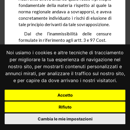
fondamentale della materia rispetto al quale la
norma regionale andava a sovrapporsi, e aveva
concretamente individuato i rischi di elusione di
tale principio derivanti da tale sovrapposizione.
Dal che l’inammissibilità delle censure
formulate in riferimento agli artt. 3 e 97
Cost
.
3.3.2.– Quanto invece alla censura formulata
Noi usiamo i cookies e altre tecniche di tracciamento
in riferimento alla violazione dell’art. 117, terzo
per migliorare la tua esperienza di navigazione nel
comma,
Cost
., per violazione dei principi
nostro sito, per mostrarti contenuti personalizzati e
fondamentali delle materie «protezione civile» e
annunci mirati, per analizzare il traffico sul nostro sito,
«governo del territorio», essa – come anticipato
e per capire da dove arrivano i nostri visitatori.
– non è fondata.
Occorre invero premettere che gli artt. 93,
Accetto
94 e 94-bis
t.u.
edilizia sono già stati ritenuti
espressivi di principi fondamentali di quelle
Rifiuto
materie (ex
multis
,
sentenze n. 264 del 2019
,
n.
232
e
n. 60 del 2017
), in particolare per ciò che
Cambia le mie impostazioni
concerne la necessità di dare il preavviso degli
interventi edilizi in zona sismica o, a seconda dei