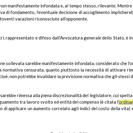
on manifestamente infondata e, al tempo stesso, rilevante. Mentre in
iva di fondamento, l’eventuale decisione di accoglimento implicherebb
ntoventi vacazioni riconosciute all’opponente.
stri, rappresentato e difeso dall’Avvocatura generale dello Stato, è 
ione sollevata sarebbe manifestamente infondata, considerato che l’
la normativa censurata, quanto piuttosto la necessità di attivare rime
ali, cioè, non potrebbe invalidare la previsione normativa che gli stess
sarebbe rimessa alla piena discrezionalità del legislatore, cui spetta la
deguamento tra lavoro svolto ed entità del compenso (è citata l’
ordina
to di applicare un aumento correlato agli indici del costo della vita) 