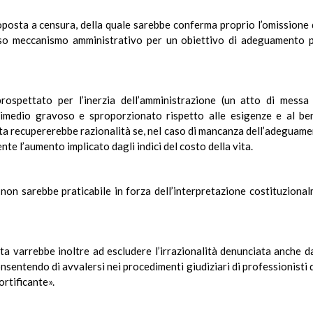
oposta a censura, della quale sarebbe conferma proprio l’omissione de
so meccanismo amministrativo per un obiettivo di adeguamento per
prospettato per l’inerzia dell’amministrazione (un atto di mes
rimedio gravoso e sproporzionato rispetto alle esigenze e al benef
rata recupererebbe razionalità se, nel caso di mancanza dell’adeguame
nte l’aumento implicato dagli indici del costo della vita.
, non sarebbe praticabile in forza dell’interpretazione costituziona
ta varrebbe inoltre ad escludere l’irrazionalità denunciata anche d
nsentendo di avvalersi nei procedimenti giudiziari di professionisti d
rtificante».