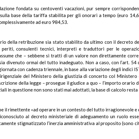
uidazione fondata su centoventi vacazioni, pur sempre corrisponde
ulla base della tariffa stabilita per gli onorari a tempo (euro 14,
 complessivamente ad euro 984,53.
ario della retribuzione sia stato stabilito da ultimo con il decreto 
eriti, consulenti tecnici, interpreti e traduttori per le operazio
 assume che – sebbene si tratti di un valore non direttamente correla
sia divenuto ormai del tutto inadeguato. Non a caso, con l’art. 54 de
giornata con cadenza triennale, in base alla variazione degli indici I
rigenziale del Ministero della giustizia di concerto col Ministero d
rizione della legge – prosegue il giudice a quo – l’importo orario del
iali in questione non sono stati mai adottati, la base di calcolo resta
 il rimettente «ad operare in un contesto del tutto irragionevole e qu
conosciuto al decreto ministeriale di adeguamento un ruolo essenz
tutamente stigmatizzato l’inerzia amministrativa al proposito (sono ci