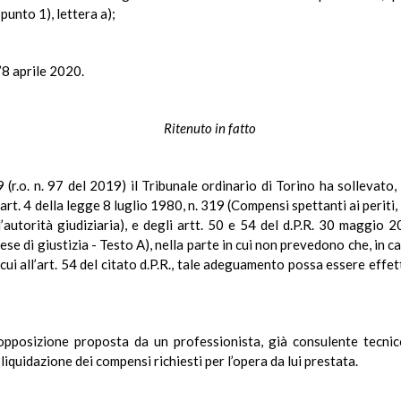
unto 1), lettera a);
’8 aprile 2020.
Ritenuto in fatto
r.o. n. 97 del 2019) il Tribunale ordinario di Torino ha sollevato, i
art. 4 della legge 8 luglio 1980, n. 319 (Compensi spettanti ai periti, 
l’autorità giudiziaria), e degli artt. 50 e 54 del d.P.R. 30 maggio 2
pese di giustizia - Testo A), nella parte in cui non prevedono che, i
cui all’art. 54 del citato d.P.R., tale adeguamento possa essere effet
’opposizione proposta da un professionista, già consulente tecnic
iquidazione dei compensi richiesti per l’opera da lui prestata.