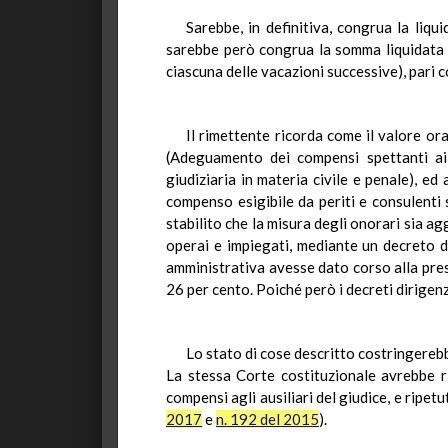
Sarebbe, in definitiva, congrua la liq
sarebbe però congrua la somma liquidata s
ciascuna delle vacazioni successive), pari
Il rimettente ricorda come il valore or
(Adeguamento dei compensi spettanti ai p
giudiziaria in materia civile e penale), ed
compenso esigibile da periti e consulenti 
stabilito che la misura degli onorari sia ag
operai e impiegati, mediante un decreto di
amministrativa avesse dato corso alla presc
26 per cento. Poiché però i decreti dirigenz
Lo stato di cose descritto costringerebbe
La stessa Corte costituzionale avrebbe ri
compensi agli ausiliari del giudice, e ripe
2017
e
n. 192 del 2015
).