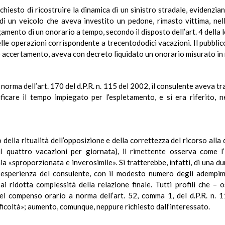
chiesto di ricostruire la dinamica di un sinistro stradale, evidenzian
i un veicolo che aveva investito un pedone, rimasto vittima, nell’
agamento di un onorario a tempo, secondo il disposto dell’art. 4 dell
le operazioni corrispondente a trecentododici vacazioni. Il pubblico
tivo accertamento, aveva con decreto liquidato un onorario misurato i
orma dell’art. 170 del d.P.R. n. 115 del 2002, il consulente aveva tra
ificare il tempo impiegato per l’espletamento, e si era riferito, 
o della ritualità dell’opposizione e della correttezza del ricorso all
i quattro vacazioni per giornata), il rimettente osserva come l’
aia «sproporzionata e inverosimile». Si tratterebbe, infatti, di una d
ta esperienza del consulente, con il modesto numero degli adempime
ai ridotta complessità della relazione finale. Tutti profili che –
el compenso orario a norma dell’art. 52, comma 1, del d.P.R. n. 11
ficoltà»; aumento, comunque, neppure richiesto dall’interessato.