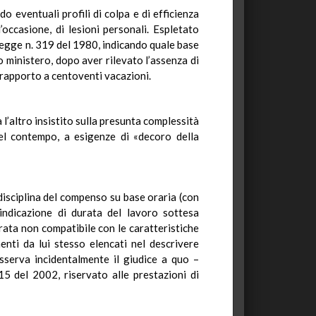
do eventuali profili di colpa e di efficienza
occasione, di lesioni personali. Espletato
a legge n. 319 del 1980, indicando quale base
 ministero, dopo aver rilevato l’assenza di
n rapporto a centoventi vacazioni.
 l’altro insistito sulla presunta complessità
nel contempo, a esigenze di «decoro della
a disciplina del compenso su base oraria (con
indicazione di durata del lavoro sottesa
urata non compatibile con le caratteristiche
nti da lui stesso elencati nel descrivere
 osserva incidentalmente il giudice a quo –
5 del 2002, riservato alle prestazioni di