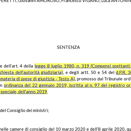
PERETTI, Giovanni AMOROSO, Francesco VIGANÒ, Luca ANTONINI,
SENTENZA
e dell’art. 4 della
legge 8 luglio 1980, n. 319 (Compensi spettanti ai
hiesta dell’autorità giudiziaria)
, e degli artt. 50 e 54 del
d.P.R. 
materia di spese di giustizia - Testo A)
, promosso dal Tribunale ord
con
ordinanza del 22 gennaio 2019, iscritta al n. 97 del registro o
e speciale, dell’anno 2019
.
del Consiglio dei ministri;
nelle camere di consiglio del 10 marzo 2020 e dell’8 aprile 2020, que