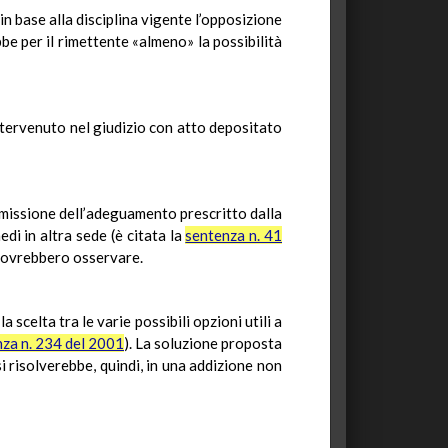
 base alla disciplina vigente l’opposizione
e per il rimettente «almeno» la possibilità
intervenuto nel giudizio con atto depositato
omissione dell’adeguamento prescritto dalla
di in altra sede (è citata la
sentenza n. 41
i dovrebbero osservare.
 scelta tra le varie possibili opzioni utili a
nza n. 234 del 2001
). La soluzione proposta
si risolverebbe, quindi, in una addizione non