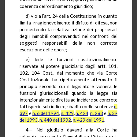
coerenza dell’ordinamento giuridico;
d) viola l’art. 24 della Costituzione, in quanto
limita irragionevolmente il diritto di difesa, non
permettendo la relativa azione dei proprietari
degli immobili compravenduti nei confronti dei
soggetti responsabili della non corretta
esecuzione delle opere;
e) lede le funzioni costituzionalmente
riservate al potere giudiziario dagli artt. 101,
102, 104 Cost., dal momento che «la Corte
Costituzionale ha ripetutamente affermato il
principio secondo cui il legislatore vulnera le
funzioni giurisdizionali quando la legge sia
intenzionalmente diretta ad incidere su concrete
fattispecie sub iudice», ribadito nelle sentenze
n.
397
e
n. 6 del 1994
,
n. 429
,
n. 424
,
n. 283
e
n. 39
del 1993
,
n. 440 del 1992
,
n. 429 del 1991
.
4.— Nel giudizio davanti alla Corte ha
spiegato intervento l’Immobiliare Vittoria s.r.l.,