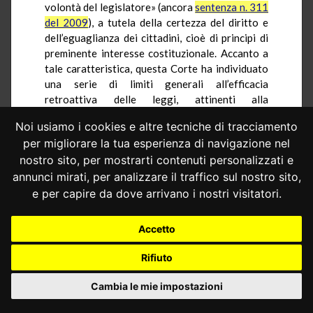
volontà del legislatore» (ancora
sentenza n. 311
del 2009
), a tutela della certezza del diritto e
dell’eguaglianza dei cittadini, cioè di principi di
preminente interesse costituzionale. Accanto a
tale caratteristica, questa Corte ha individuato
una serie di limiti generali all’efficacia
retroattiva delle leggi, attinenti alla
salvaguardia, oltre che dei principi
Noi usiamo i cookies e altre tecniche di tracciamento
costituzionali, di altri fondamentali valori di
per migliorare la tua esperienza di navigazione nel
civiltà giuridica, posti a tutela dei destinatari
nostro sito, per mostrarti contenuti personalizzati e
della norma e dello stesso ordinamento, tra i
quali vanno ricompresi il rispetto del principio
annunci mirati, per analizzare il traffico sul nostro sito,
generale di ragionevolezza, che si riflette nel
e per capire da dove arrivano i nostri visitatori.
divieto di introdurre ingiustificate disparità di
trattamento; la tutela dell’affidamento
Accetto
legittimamente sorto nei soggetti quale
principio connaturato allo Stato di diritto; la
Rifiuto
coerenza e la certezza dell’ordinamento
giuridico; il rispetto delle funzioni
Cambia le mie impostazioni
costituzionalmente riservate al potere