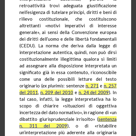
retroattività trovi adeguata giustificazione
nell’esigenza di tutelare principi, diritti e beni di
rilievo costituzionale, che costituiscono
altrettanti «motivi imperativi di interesse
generale», ai sensi della Convenzione europea
dei diritti dell’uomo e delle libertà fondamentali
(CEDU). La norma che deriva dalla legge di
interpretazione autentica, quindi, non può dirsi
costituzionalmente illegittima qualora si limiti
ad assegnare alla disposizione interpretata un
significato già in essa contenuto, riconoscibile
come una delle possibili letture del testo
originario (
ex plurimis
: sentenze
n. 271
e
n. 257
del 2011
,
n. 209 del 2010
e
n. 24 del 2009
). In
tal caso, infatti, la legge interpretativa ha lo
scopo di chiarire «situazioni di oggettiva
incertezza del dato normativo», in ragione di «un
dibattito giurisprudenziale irrisolto» (
sentenza
n. 311 del 2009
), o di «ristabilire
un’interpretazione più aderente alla originaria