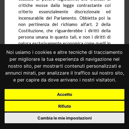
critiche mosse dalla legge contrastante col
criterio essenzialmente discrezionale ed
incensurabile del Parlamento. Obbietta poi la
non pertinenza del richiamo all'art. 2 della
Costituzione, che riguarderebbe i diritti della
persona umana in quanto tali, e non i diritti di
natura esclusivamente economica come quelli in
esame. Per negare poi la sussistenza delle
Noi usiamo i cookies e altre tecniche di tracciamento
violazioni del principio di eguaglianza dedotte,
per migliorare la tua esperienza di navigazione nel
con riferimento alla differenza di trattamento
nostro sito, per mostrarti contenuti personalizzati e
che la legge farebbe fra l'enfiteuta ed il
annunci mirati, per analizzare il traffico sul nostro sito,
concedente, l'Avvocatura riafferma che la
e per capire da dove arrivano i nostri visitatori.
disciplina in esame sarebbe il risultato di un
apprezzamento discrezionale del legislatore
sulla essenziale diversità delle loro situazioni,
Accetto
come tale incensurabile in questa sede, e
Rifiuto
comunque rifletterebbe una regolamentazione
applicabile per tutti i destinatari in modo eguale.
Cambia le mie impostazioni
Per quanto concerne la violazione dello
stesso principio dedotta in relazione alla