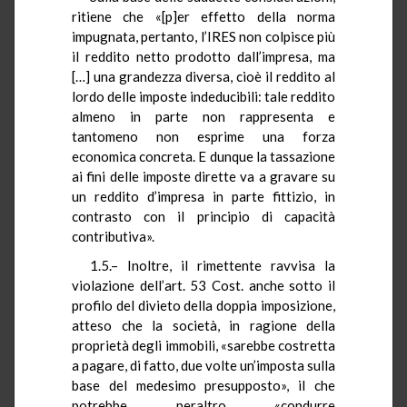
ritiene che «[p]er effetto della norma
impugnata, pertanto, l’IRES non colpisce più
il reddito netto prodotto dall’impresa, ma
[…] una grandezza diversa, cioè il reddito al
lordo delle imposte indeducibili: tale reddito
almeno in parte non rappresenta e
tantomeno non esprime una forza
economica concreta. E dunque la tassazione
ai fini delle imposte dirette va a gravare su
un reddito d’impresa in parte fittizio, in
contrasto con il principio di capacità
contributiva».
1.5.– Inoltre, il rimettente ravvisa la
violazione dell’art. 53 Cost. anche sotto il
profilo del divieto della doppia imposizione,
atteso che la società, in ragione della
proprietà degli immobili, «sarebbe costretta
a pagare, di fatto, due volte un’imposta sulla
base del medesimo presupposto», il che
potrebbe, peraltro, «condurre