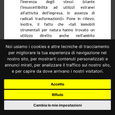
l’inerenza degli stessi (stante
l’insuscettibilità ad utilizzi estranei
all’attività dell’impresa, in assenza di
radicali trasformazioni)». Pone in rilievo,
inoltre, il fatto che «tali immobili
strumentali per natura hanno trovato un
utilizzo diretto anche nell’ambito
dell’attività di impresa, costituendo sede
Noi usiamo i cookies e altre tecniche di tracciamento
principale o secondaria dell’attività […] o
venendo locati a terzi [...] a fronte del
per migliorare la tua esperienza di navigazione nel
pagamento di canoni di locazione
nostro sito, per mostrarti contenuti personalizzati e
regolarmente assoggettati ad
annunci mirati, per analizzare il traffico sul nostro sito,
imposizione».
e per capire da dove arrivano i nostri visitatori.
Proprio in considerazione dell’accertata
natura strumentale degli immobili, osserva
Accetto
che la decisione sulla sussistenza del diritto
al rimborso non potrebbe prescindere
Rifiuto
dall’applicazione della previsione normativa
Cambia le mie impostazioni
censurata.
Evidenzia quindi che non sarebbe