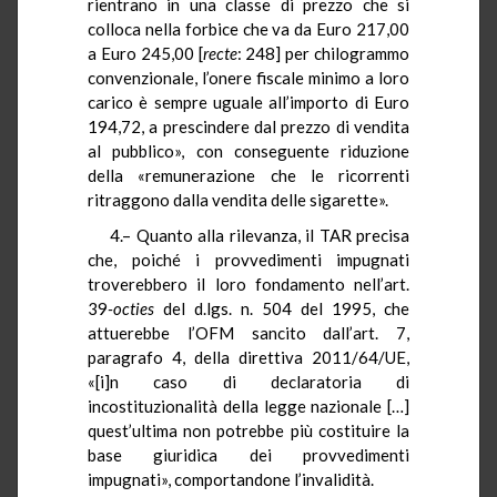
rientrano in una classe di prezzo che si
colloca nella forbice che va da Euro 217,00
a Euro 245,00 [
recte
: 248] per chilogrammo
convenzionale, l’onere fiscale minimo a loro
carico è sempre uguale all’importo di Euro
194,72, a prescindere dal prezzo di vendita
al pubblico», con conseguente riduzione
della «remunerazione che le ricorrenti
ritraggono dalla vendita delle sigarette».
4.– Quanto alla rilevanza, il TAR precisa
che, poiché i provvedimenti impugnati
troverebbero il loro fondamento nell’art.
39
-octies
del d.lgs. n. 504 del 1995, che
attuerebbe l’OFM sancito dall’art. 7,
paragrafo 4, della direttiva 2011/64/UE,
«[i]n caso di declaratoria di
incostituzionalità della legge nazionale […]
quest’ultima non potrebbe più costituire la
base giuridica dei provvedimenti
impugnati», comportandone l’invalidità.