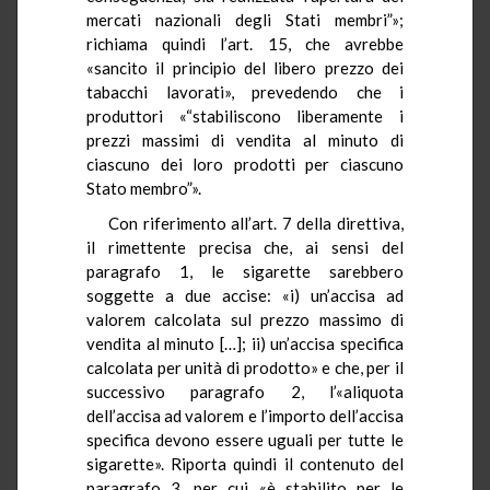
mercati nazionali degli Stati membri”»;
richiama quindi l’art. 15, che avrebbe
«sancito il principio del libero prezzo dei
tabacchi lavorati», prevedendo che i
produttori «“stabiliscono liberamente i
prezzi massimi di vendita al minuto di
ciascuno dei loro prodotti per ciascuno
Stato membro”».
Con riferimento all’art. 7 della direttiva,
il rimettente precisa che, ai sensi del
paragrafo 1, le sigarette sarebbero
soggette a due accise: «i) un’accisa ad
valorem calcolata sul prezzo massimo di
vendita al minuto […]; ii) un’accisa specifica
calcolata per unità di prodotto» e che, per il
successivo paragrafo 2, l’«aliquota
dell’accisa ad valorem e l’importo dell’accisa
specifica devono essere uguali per tutte le
sigarette». Riporta quindi il contenuto del
paragrafo 3, per cui «è stabilito per le