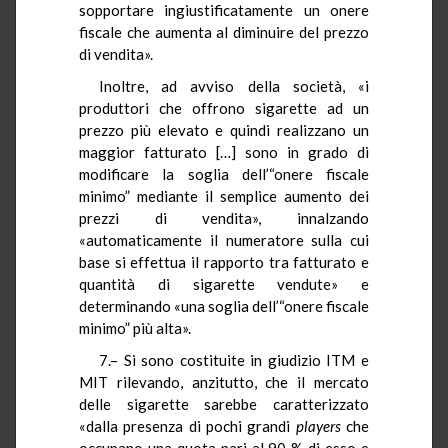
sopportare ingiustificatamente un onere
fiscale che aumenta al diminuire del prezzo
di vendita».
Inoltre, ad avviso della società, «i
produttori che offrono sigarette ad un
prezzo più elevato e quindi realizzano un
maggior fatturato […] sono in grado di
modificare la soglia dell’“onere fiscale
minimo” mediante il semplice aumento dei
prezzi di vendita», innalzando
«automaticamente il numeratore sulla cui
base si effettua il rapporto tra fatturato e
quantità di sigarette vendute» e
determinando «una soglia dell’“onere fiscale
minimo” più alta».
7.– Si sono costituite in giudizio ITM e
MIT rilevando, anzitutto, che il mercato
delle sigarette sarebbe caratterizzato
«dalla presenza di pochi grandi
players
che
occupano una quota pari al 90 % di esso e