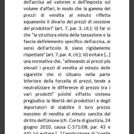
dell’accisa ad valorem e dell’imposta sul
volume d’affari, in modo che la gamma dei
prezzi di vendita al minuto rifletta
equamente il divario dei prezzi di cessione
dei produttori” (art. 7, par. 3, cit.); ii) far sì
che “la struttura mista della tassazione e la
fascia dell’elemento specifico dell’accisa, ai
sensi dell’articolo 8, siano rigidamente
rispettate” (art. 7, par. 4, cit.); iii) evitare […]
una normativa che, “allineando ai prezzi più
elevati i prezzi di vendita al minuto delle
sigarette che si situano nella parte
inferiore della forcella di prezzi, tende a
neutralizzare le differenze di prezzo tra i
vari prodotti” poiché siffatto sistema
pregiudica la libertà dei produttori e degli
importatori di stabilire il loro prezzo
massimo di vendita al minuto sancita dal
diritto dell’Unione (cfr. Corte di giustizia, 24
giugno 2010, causa C-571/08, par. 43 e
44); iv) evitare […] l’applicazione di “soglie