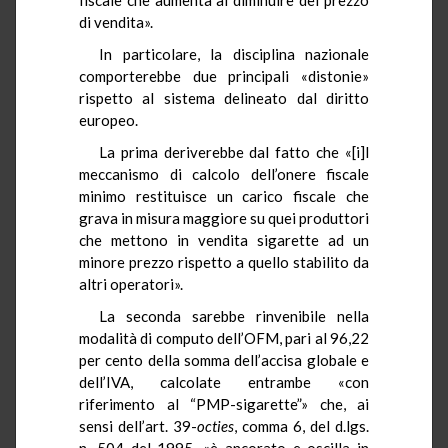
di vendita».
In particolare, la disciplina nazionale
comporterebbe due principali «distonie»
rispetto al sistema delineato dal diritto
europeo.
La prima deriverebbe dal fatto che «[i]l
meccanismo di calcolo dell’onere fiscale
minimo restituisce un carico fiscale che
grava in misura maggiore su quei produttori
che mettono in vendita sigarette ad un
minore prezzo rispetto a quello stabilito da
altri operatori».
La seconda sarebbe rinvenibile nella
modalità di computo dell’OFM, pari al 96,22
per cento della somma dell’accisa globale e
dell’IVA, calcolate entrambe «con
riferimento al “PMP-sigarette”» che, ai
sensi dell’art. 39-
octies
, comma 6, del d.lgs.
n. 504 del 1995, «è ancorato e oscilla in