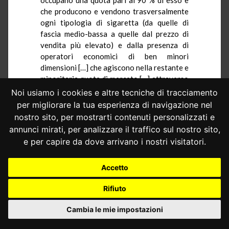
che producono e vendono trasversalmente
ogni tipologia di sigaretta (da quelle di
fascia medio-bassa a quelle dal prezzo di
vendita più elevato) e dalla presenza di
operatori economici di ben minori
dimensioni […] che agiscono nella restante e
minoritaria quota di mercato […] attraverso
la produzione e la vendita di sigarette il cui
Noi usiamo i cookies e altre tecniche di tracciamento
prezzo si colloca in una fascia medio-bassa
per migliorare la tua esperienza di navigazione nel
(4,50-4,70 €/pacchetto)».
nostro sito, per mostrarti contenuti personalizzati e
Pertanto, «l’onere fiscale minimo e
annunci mirati, per analizzare il traffico sul nostro sito,
l’accisa ordinaria si applicano,
e per capire da dove arrivano i nostri visitatori.
rispettivamente, al 6% e al 94% dei consumi
annuali», con «una drastica riduzione» dei
Accetto
«ricavi di vendita (c.d. “quota fornitore”)»
esclusivamente per le «sigarette il cui
Rifiuto
prezzo si colloca al di sotto della soglia
dettata dall’onere fiscale minimo».
Cambia le mie impostazioni
Le società precisano che l’OFM, nella