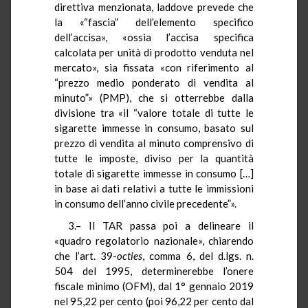
direttiva menzionata, laddove prevede che
la «“fascia” dell’elemento specifico
dell’accisa», «ossia l’accisa specifica
calcolata per unità di prodotto venduta nel
mercato», sia fissata «con riferimento al
“prezzo medio ponderato di vendita al
minuto”» (PMP), che si otterrebbe dalla
divisione tra «il “valore totale di tutte le
sigarette immesse in consumo, basato sul
prezzo di vendita al minuto comprensivo di
tutte le imposte, diviso per la quantità
totale di sigarette immesse in consumo […]
in base ai dati relativi a tutte le immissioni
in consumo dell’anno civile precedente”».
3.– Il TAR passa poi a delineare il
«quadro regolatorio nazionale», chiarendo
che l’art. 39-
octies
, comma 6, del d.lgs. n.
504 del 1995, determinerebbe l’onere
fiscale minimo (OFM), dal 1° gennaio 2019
nel 95,22 per cento (poi 96,22 per cento dal