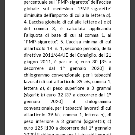
percentuale sul “PMP-sigarette” dell’accisa
globale sul medesimo “PMP-sigarette”
diminuita dell’importo di cui alla lettera
a
).
4. L’accisa globale, di cui alle lettere
a
) e
b
)
del comma 3, è calcolata applicando
l’aliquota di base di cui al comma 1, al
“PMP-sigarette”. 5. L’accisa minima di cui
all’articolo 14, n. 1, secondo periodo, della
direttiva 2011/64/UE del Consiglio, del 21
giugno 2011, è pari a: a) euro 30 [35 a
decorrere dal 1° gennaio 2020] il
chilogrammo convenzionale, per i tabacchi
lavorati di cui all’articolo 39-
bis
, comma 1,
lettera
a
), di peso superiore a 3 grammi
(sigari);
b
) euro 32 [37 a decorrere dal 1°
gennaio 2020] il chilogrammo
convenzionale, per i tabacchi lavorati di cui
all’articolo 39-
bis
, comma 1, lettera
a
), di
peso inferiore a 3 grammi (sigaretti);
c
)
euro 125 [130 a decorrere dal 1° gennaio
2020] il chilogrammo per i tabacchi lavorati