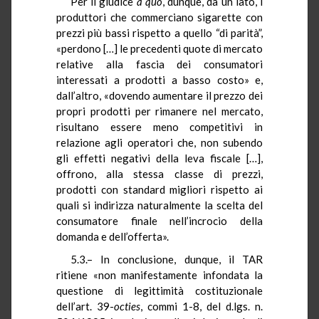
Per il giudice
a quo
, dunque, da un lato, i
produttori che commerciano sigarette con
prezzi più bassi rispetto a quello “di parità”,
«perdono […] le precedenti quote di mercato
relative alla fascia dei consumatori
interessati a prodotti a basso costo» e,
dall’altro, «dovendo aumentare il prezzo dei
propri prodotti per rimanere nel mercato,
risultano essere meno competitivi in
relazione agli operatori che, non subendo
gli effetti negativi della leva fiscale […],
offrono, alla stessa classe di prezzi,
prodotti con standard migliori rispetto ai
quali si indirizza naturalmente la scelta del
consumatore finale nell’incrocio della
domanda e dell’offerta».
5.3.– In conclusione, dunque, il TAR
ritiene «non manifestamente infondata la
questione di legittimità costituzionale
dell’art. 39-
octies
, commi 1-8, del d.lgs. n.