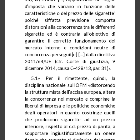
d’imposta che variano in funzione delle
caratteristiche o del prezzo delle sigarette”
poiché siffatta previsione comporta
distorsioni alla concorrenza tra le differenti
sigarette ed è contraria all’obiettivo di
garantire il corretto funzionamento del
mercato interno e condizioni neutre di
concorrenza perseguit[e] […] dalla direttiva
2011/64/UE (cfr. Corte di giustizia, 9
dicembre 2014, causa C-428/13, par. 31)».
5.1.– Per il rimettente, quindi, la
disciplina nazionale sull’OFM «distorcendo
la struttura mista dell’accisa europea, altera
la concorrenza nel mercato e comprime la
libertà di impresa e le politiche economiche
degli operatori in quanto costringe quelli
che producono sigarette ad un prezzo
inferiore, rispetto al c.d. prezzo di parità, a
sopportare ingiustificatamente un onere
fiscale che aumenta al diminuire del prezzo