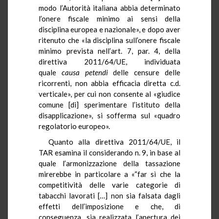
modo l’Autorità italiana abbia determinato
l’onere fiscale minimo ai sensi della
disciplina europea e nazionale», e dopo aver
ritenuto che «la disciplina sull’onere fiscale
minimo prevista nell’art. 7, par. 4, della
direttiva 2011/64/UE, individuata
quale
causa
petendi
delle censure delle
ricorrenti, non abbia efficacia diretta c.d.
verticale», per cui non consente al «giudice
comune [di] sperimentare l’istituto della
disapplicazione», si sofferma sul «quadro
regolatorio europeo».
Quanto alla direttiva 2011/64/UE, il
TAR esamina il considerando n. 9, in base al
quale l’armonizzazione della tassazione
mirerebbe in particolare a «“far sì che la
competitività delle varie categorie di
tabacchi lavorati […] non sia falsata dagli
effetti dell’imposizione e che, di
conseguenza, sia realizzata l’apertura dei