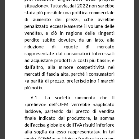
situazione». Tuttavia, dal 2022 non sarebbe
stata più possibile una politica commerciale
di aumento dei prezzi, «che avrebbe
penalizzato eccessivamente il volume delle
vendite», e ciò in ragione delle «ingenti
perdite subite dovute», da un lato, alla
riduzione di «quote di mercato
rappresentate dai consumatori interessati
ad acquistare prodotti a costi più bassi», e
dall’altro, alla minore competitività nei
mercati di fascia alta, perché i consumatori
«a parità di prezzo, preferisc[o]no i marchi
più noti».
6.1.– La società rammenta che il
«prelievo» dell’OFM verrebbe «applicato
laddove, partendo dal prezzo di vendita
finale indicato dal produttore, la somma
dell’accisa globale e dell’IVA risulti inferiore
alla soglia da esso rappresentata». In tal
modo, l’OFM «sostituisce l’ordinario regime