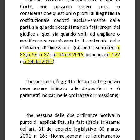
Corte, non possono essere presi in
considerazione questioni o profili di illegittimità
costituzionale dedotti esclusivamente dalle
parti, sia quando eccepiti ma non fatti propri dal
giudice
a quo
, sia quando volti ad ampliare o
modificare successivamente il contenuto delle
ordinanze di rimessione (
ex multis
, sentenze
n.
83
,
n. 56
,
n. 37
e
n. 34 del 2015
; ordinanze
n. 122
e
n. 24 del 2015
);
che, pertanto, l’oggetto del presente giudizio
deve essere limitato alle disposizioni e ai
parametri indicati nelle ordinanze di rimessione;
che nessuna delle due ordinanze motiva in
punto di applicabilità, alla fattispecie in esame,
dell’art. 31 del decreto legislativo 30 marzo
2001, n. 165 (Norme generali sull’ordinamento