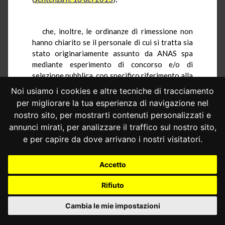
che, inoltre, le ordinanze di rimessione non
hanno chiarito se il personale di cui si tratta sia
stato originariamente assunto da ANAS spa
mediante esperimento di concorso e/o di
selezione pubblica, con specifico riferimento alla
tipologia e al livello delle funzioni svolte
Noi usiamo i cookies e altre tecniche di tracciamento
(sentenze
n. 225 del 2010
e
n. 293 del 2009
),
per migliorare la tua esperienza di navigazione nel
successivamente trasferite al Ministero delle
nostro sito, per mostrarti contenuti personalizzati e
infrastrutture e dei trasporti;
annunci mirati, per analizzare il traffico sul nostro sito,
e per capire da dove arrivano i nostri visitatori.
che, avendo i giudici rimettenti prospettato il
contrasto delle norme di legge con l’art. 97
Accetto
Cost., a causa del mancato esperimento di idonei
concorsi e/o selezioni per l’inserimento negli
Rifiuto
organici ministeriali, il mancato chiarimento
Cambia le mie impostazioni
sulla circostanza se tali procedure siano state
espletate all’atto dell’originaria assunzione alle