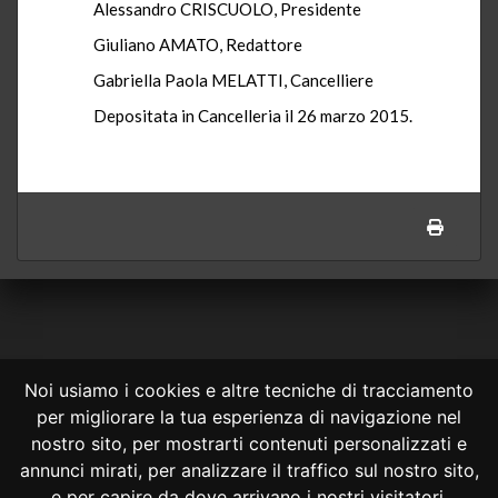
Alessandro CRISCUOLO, Presidente
Giuliano AMATO, Redattore
Gabriella Paola MELATTI, Cancelliere
Depositata in Cancelleria il 26 marzo 2015.
Noi usiamo i cookies e altre tecniche di tracciamento
per migliorare la tua esperienza di navigazione nel
CONSULTA ONLINE DAL 1995 -
NOTE LEGALI
nostro sito, per mostrarti contenuti personalizzati e
annunci mirati, per analizzare il traffico sul nostro sito,
Consulta OnLine non ha prodotto e non è responsabile per i contenuti e
le informazioni legali di siti collegati.
e per capire da dove arrivano i nostri visitatori.