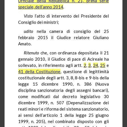
Ufficiale della Repubblica n. 21, prima serie
speciale, dell’anno 2014
.
Visto
l’atto di intervento del Presidente del
Consiglio dei ministri;
udito
nella camera di consiglio del 25
febbraio 2015 il Giudice relatore Giuliano
Amato.
Ritenuto
che, con ordinanza depositata il 21
gennaio 2010, il Giudice di pace di Acireale ha
sollevato, in riferimento agli artt.
2
,
3
,
24
,
25
e
41 della Costituzione
, questione di legittimità
costituzionale degli artt. 3, 8, 8-bis e 9-bis della
legge 15 dicembre 1990, n. 386 (Nuova
disciplina sanzionatoria degli assegni bancari),
come modificati dal decreto legislativo 30
dicembre 1999, n. 507 (Depenalizzazione dei
reati minori e riforma del sistema sanzionatorio,
ai sensi dell’articolo 1 della legge 25 giugno
1999, n. 205), nel combinato disposto con gli