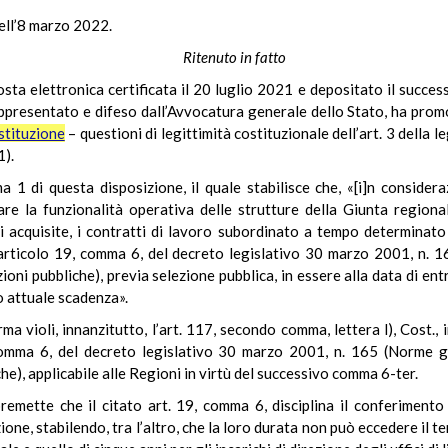
dell’8 marzo 2022.
Ritenuto in fatto
ta elettronica certificata il 20 luglio 2021 e depositato il successiv
appresentato e difeso dall’Avvocatura generale dello Stato, ha prom
stituzione
– questioni di legittimità costituzionale dell’art. 3 dell
1).
 1 di questa disposizione, il quale stabilisce che, «[i]n consider
e la funzionalità operativa delle strutture della Giunta regional
acquisite, i contratti di lavoro subordinato a tempo determinato 
ll’articolo 19, comma 6, del decreto legislativo 30 marzo 2001, n. 
oni pubbliche), previa selezione pubblica, in essere alla data di en
ro attuale scadenza».
orma violi, innanzitutto, l’art. 117, secondo comma, lettera l), Cost.
, comma 6, del decreto legislativo 30 marzo 2001, n. 165 (Norme g
e), applicabile alle Regioni in virtù del successivo comma 6-ter.
emette che il citato art. 19, comma 6, disciplina il conferimento d
one, stabilendo, tra l’altro, che la loro durata non può eccedere il ter