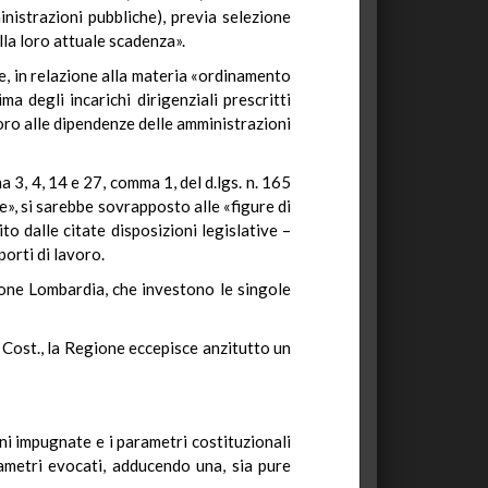
nistrazioni pubbliche), previa selezione
lla loro attuale scadenza».
one, in relazione alla materia «ordinamento
a degli incarichi dirigenziali prescritti
oro alle dipendenze delle amministrazioni
a 3, 4, 14 e 27, comma 1, del d.lgs. n. 165
ne», si sarebbe sovrapposto alle «figure di
to dalle citate disposizioni legislative –
porti di lavoro.
gione Lombardia, che investono le singole
, Cost., la Regione eccepisce anzitutto un
oni impugnate e i parametri costituzionali
arametri evocati, adducendo una, sia pure