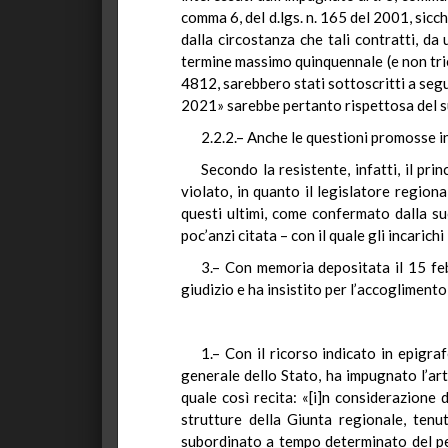
comma 6, del d.lgs. n. 165 del 2001, sicc
dalla circostanza che tali contratti, da
termine massimo quinquennale (e non tri
4812, sarebbero stati sottoscritti a segu
2021» sarebbe pertanto rispettosa del s
2.2.2.– Anche le questioni promosse i
Secondo la resistente, infatti, il pri
violato, in quanto il legislatore regiona
questi ultimi, come confermato dalla s
poc’anzi citata – con il quale gli incarich
3.– Con memoria depositata il 15 feb
giudizio e ha insistito per l’accoglimento
1.– Con il ricorso indicato in epigraf
generale dello Stato, ha impugnato l’ar
quale così recita: «[i]n considerazione
strutture della Giunta regionale, tenu
subordinato a tempo determinato del pers