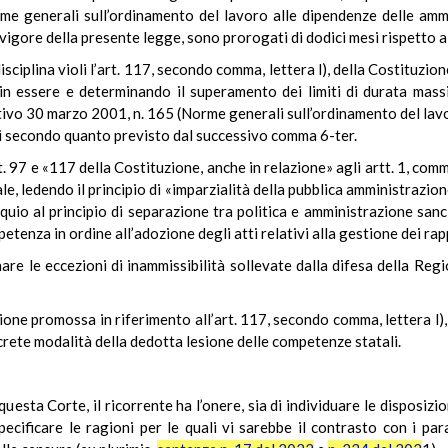
e generali sull’ordinamento del lavoro alle dipendenze delle ammi
n vigore della presente legge, sono prorogati di dodici mesi rispetto a
disciplina violi l’art. 117, secondo comma, lettera l), della Costituzi
 in essere e determinando il superamento dei limiti di durata massim
lativo 30 marzo 2001, n. 165 (Norme generali sull’ordinamento del lav
ni secondo quanto previsto dal successivo comma 6-ter.
tt. 97 e «117 della Costituzione, anche in relazione» agli artt. 1, comm
le, ledendo il principio di «imparzialità della pubblica amministrazio
sequio al principio di separazione tra politica e amministrazione sanci
tenza in ordine all’adozione degli atti relativi alla gestione dei rap
nare le eccezioni di inammissibilità sollevate dalla difesa della Re
tione promossa in riferimento all’art. 117, secondo comma, lettera l)
crete modalità della dedotta lesione delle competenze statali.
esta Corte, il ricorrente ha l’onere, sia di individuare le disposizi
specificare le ragioni per le quali vi sarebbe il contrasto con i p