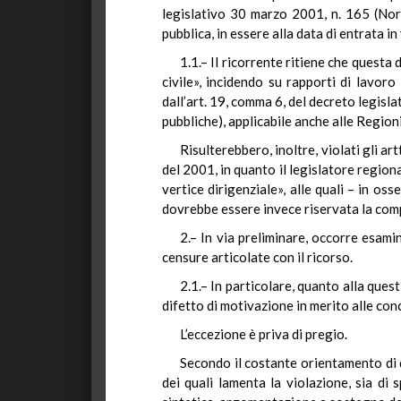
legislativo 30 marzo 2001, n. 165 (Norm
pubblica, in essere alla data di entrata i
1.1.– Il ricorrente ritiene che questa 
civile», incidendo su rapporti di lavoro
dall’art. 19, comma 6, del decreto legis
pubbliche), applicabile anche alle Regio
Risulterebbero, inoltre, violati gli ar
del 2001, in quanto il legislatore regiona
vertice dirigenziale», alle quali – in os
dovrebbe essere invece riservata la compe
2.– In via preliminare, occorre esami
censure articolate con il ricorso.
2.1.– In particolare, quanto alla ques
difetto di motivazione in merito alle con
L’eccezione è priva di pregio.
Secondo il costante orientamento di qu
dei quali lamenta la violazione, sia di 