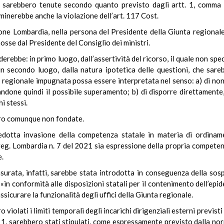
o sarebbero tenute secondo quanto previsto dagli artt. 1, comma
minerebbe anche la violazione dell’art. 117 Cost.
gione Lombardia, nella persona del Presidente della Giunta regionale
se dal Presidente del Consiglio dei ministri.
nderebbe: in primo luogo, dall’assertività del ricorso, il quale non s
 in secondo luogo, dalla natura ipotetica delle questioni, che sar
egionale impugnata possa essere interpretata nel senso: a) di non im
nandone quindi il possibile superamento; b) di disporre direttament
i stessi.
bero comunque non fondate.
dotta invasione della competenza statale in materia di ordinament
e reg. Lombardia n. 7 del 2021 sia espressione della propria compete
e.
rata, infatti, sarebbe stata introdotta in conseguenza della sosp
 «in conformità alle disposizioni statali per il contenimento dell’ep
sicurare la funzionalità degli uffici della Giunta regionale.
iolati i limiti temporali degli incarichi dirigenziali esterni previsti 
1, sarebbero stati stipulati, come espressamente previsto dalla norm