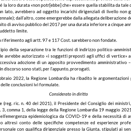
hé la loro durata «non potr[ebbe] che» essere quella stabilita da tal
 un lato, avrebbero ad oggetto incarichi dirigenziali di livello non 
ennale); dall’altro, come emergerebbe dalla allegata deliberazione d
ito di avviso pubblico del 2017 per una durata inferiore a cinque ann
uddetto limite.
n riferimento agli artt. 97 e 117 Cost. sarebbero non fondate.
ncipio della separazione tra le funzioni di indirizzo politico-ammin
le avrebbe autorizzato «i soggetti preposti agli uffici di vertice» 
uccessiva adozione di un apposito provvedimento amministrativo – 
i in discorso sono stati, per l’appunto, prorogati.
braio 2022, la Regione Lombardia ha ribadito le argomentazioni già
 delle conclusioni ivi formulate.
Considerato in diritto
e (reg. ric. n. 40 del 2021), il Presidente del Consiglio dei minist
t. 3, comma 1, della legge della Regione Lombardia 19 maggio 2021, 
 dell’emergenza epidemiologica da COVID-19 e della necessità di as
to altresì conto delle specifiche competenze ed esperienze profess
onale con qualifica dirigenziale presso la Giunta, stipulati ai sen