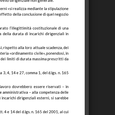
 livello dirigenziale non generale.
erni «si realizza mediante la stipulazione
 effetto della conclusione di quel negozio
ato l’illegittimità costituzionale di una
ella durata di incarichi dirigenziali in
, rispetto alla loro attuale scadenza, dei
teria «ordinamento civile», ponendosi, in
dei limiti di durata massima prescritti da
a 3, 4, 14 e 27, comma 1, del d.lgs. n. 165
di lavoro dovrebbero essere riservati – in
one amministrativa – alla competenza delle
incarichi dirigenziali esterni, si sarebbe
. 4 e 14 del d.lgs. n. 165 del 2001, al cui