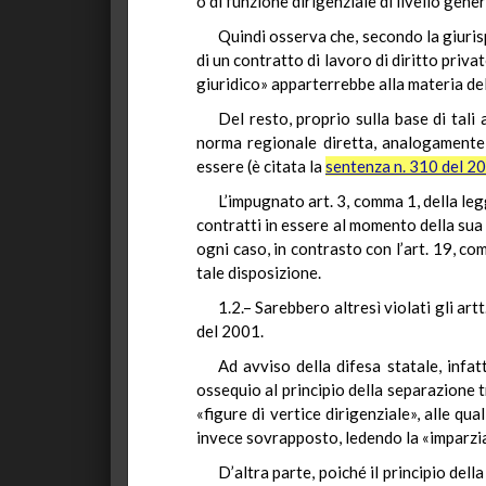
o di funzione dirigenziale di livello gener
Quindi osserva che, secondo la giurisp
di un contratto di lavoro di diritto priv
giuridico» apparterrebbe alla materia del
Del resto, proprio sulla base di tali
norma regionale diretta, analogamente a
essere (è citata la
sentenza n. 310 del 2
L’impugnato art. 3, comma 1, della leg
contratti in essere al momento della sua
ogni caso, in contrasto con l’art. 19, co
tale disposizione.
1.2.– Sarebbero altresì violati gli art
del 2001.
Ad avviso della difesa statale, infatt
ossequio al principio della separazione t
«figure di vertice dirigenziale», alle qu
invece sovrapposto, ledendo la «imparzia
D’altra parte, poiché il principio dell