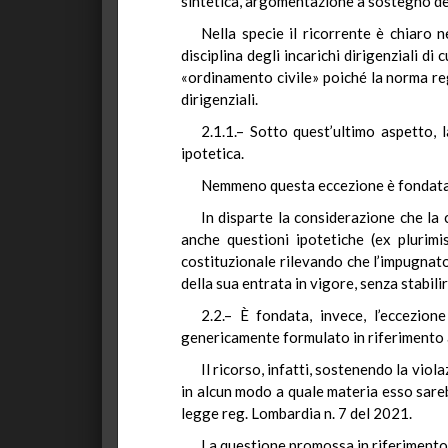
sintetica, argomentazione a sostegno del
Nella specie il ricorrente è chiaro 
disciplina degli incarichi dirigenziali di
«ordinamento civile» poiché la norma regi
dirigenziali.
2.1.1.– Sotto quest’ultimo aspetto, 
ipotetica.
Nemmeno questa eccezione è fondata
In disparte la considerazione che la
anche questioni ipotetiche (ex plurimi
costituzionale rilevando che l’impugnato
della sua entrata in vigore, senza stabilir
2.2.– È fondata, invece, l’eccezion
genericamente formulato in riferimento al
Il ricorso, infatti, sostenendo la viol
in alcun modo a quale materia esso sareb
legge reg. Lombardia n. 7 del 2021.
La questione promossa in riferimento a