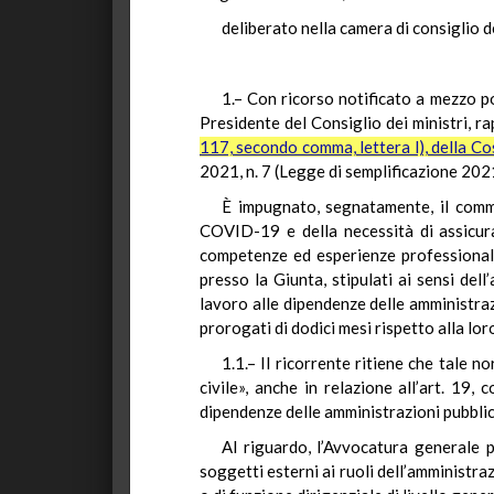
deliberato nella camera di consiglio 
1.– Con ricorso notificato a mezzo pos
Presidente del Consiglio dei ministri, r
117, secondo comma, lettera l), della Co
2021, n. 7 (Legge di semplificazione 202
È impugnato, segnatamente, il comma
COVID-19 e della necessità di assicurar
competenze ed esperienze professionali 
presso la Giunta, stipulati ai sensi de
lavoro alle dipendenze delle amministrazi
prorogati di dodici mesi rispetto alla lo
1.1.– Il ricorrente ritiene che tale n
civile», anche in relazione all’art. 19
dipendenze delle amministrazioni pubblich
Al riguardo, l’Avvocatura generale pr
soggetti esterni ai ruoli dell’amministrazi