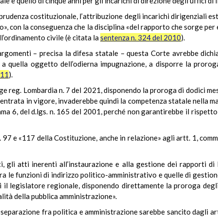
ale e quello di cinque anni per gli incarichi di direzione degli uffici di
rudenza costituzionale, l’attribuzione degli incarichi dirigenziali est
ato», con la conseguenza che la disciplina «del rapporto che sorge per
l’ordinamento civile (è citata la
sentenza n. 324 del 2010
).
 argomenti – precisa la difesa statale – questa Corte avrebbe dichiar
 quella oggetto dell’odierna impugnazione, a disporre la proroga d
011
).
ge reg. Lombardia n. 7 del 2021, disponendo la proroga di dodici mesi
 entrata in vigore, invaderebbe quindi la competenza statale nella ma
mma 6, del d.lgs. n. 165 del 2001, perché non garantirebbe il rispetto 
t. 97 e «117 della Costituzione, anche in relazione» agli artt. 1, comm
i, gli atti inerenti all’instaurazione e alla gestione dei rapporti 
ra le funzioni di indirizzo politico-amministrativo e quelle di gesti
ali il legislatore regionale, disponendo direttamente la proroga degli 
lità della pubblica amministrazione».
a separazione fra politica e amministrazione sarebbe sancito dagli artt