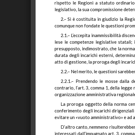
rispetto le Regioni a statuto ordinari
legislativo, la sua compromissione deter
2.– Si è costituita in giudizio la Re
comunque non fondate le questioni promos
2.1.– L’eccepita inammissibilità disce
lese le competenze legislative statali;
presupposto, indimostrato, che la norma r
durata degli incarichi esterni, determi
atto di gestione, la proroga degli incarich
2.2.– Nel merito, le questioni sareb
2.2.1.– Prendendo le mosse dalla de
contrario, l’art. 3, comma 1, della legg
organizzazione amministrativa regional
La proroga oggetto della norma censu
conferimento degli incarichi dirigenziali
evitare un «vuoto amministrativo» e ad as
D’altro canto, nemmeno risulterebbero v
interessati dall’impugnato art. 3, comma 