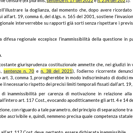
le censure (ex plurimis,
sentenze n. 17 del 2022
e
n. 234 del 202
1).
nell’illustrare la doglianza, dal momento che, dopo avere ricordato
 cui all’art. 19, comma 6, del d.lgs. n. 165 del 2001, sostiene l’invas
onale interverrebbe su rapporti già sorti senza rispettare i previst
la difesa regionale eccepisce l’inammissibilità della questione in 
.
 costante giurisprudenza costituzionale ammette che, nei giudizi in
s,
sentenze n. 70
e
n. 38 del 2021
), l’odierno ricorrente denunci
 art. 3, comma 1, prorogherebbe in modo indiscriminato di dodici me
e il necessario rispetto dei precisi limiti temporali fissati dall’art. 19
e di inammissibilità per carenza di motivazione in relazione all
l’intero art. 117 Cost., evocando apoditticamente gli artt. 4 e 14 del
azione, con riguardo a tale parametro, del principio di separazione tr
be ascrivibile e, quindi, nemmeno precisa quale competenza statale s
ll’art. 117 Cost. deve, pertanto, essere dichiarata inammissibile.