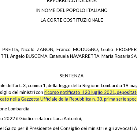
REPUBBLICA ITALIANA
IN NOME DEL POPOLO ITALIANO
LA CORTE COSTITUZIONALE
a de PRETIS, Nicolò ZANON, Franco MODUGNO, Giulio PROSPE
ITTI, Angelo BUSCEMA, Emanuela NAVARRETTA, Maria Rosaria SA
SENTENZA
onale dell’art. 3, comma 1, della legge della Regione Lombardia 19 ma
iglio dei ministri con
ricorso notificato il 20 luglio 2021, depositato
icato nella Gazzetta Ufficiale della Repubblica n. 38, prima serie spe
gione Lombardia;
zo 2022 il Giudice relatore Luca Antonini;
l Gaizo per il Presidente del Consiglio dei ministri e gli avvocati 