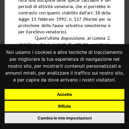
periodi di attività venatoria, che si porrebbe in
contrasto con quanto stabilito dall’art. 18 della
legge 11 febbraio 1992, n. 157
(
Norme per la
protezione della fauna selvatica omeoterma e
per il prelievo venatorio
)
.
Quest’ultima disposizione, al comma 2,
stabilisce che i periodi di attività venatoria,
previsti dal comma 1, possono essere modificati
Noi usiamo i cookies e altre tecniche di tracciamento
per determinate specie in relazione alle
per migliorare la tua esperienza di navigazione nel
situazioni ambientali delle diverse realtà
nostro sito, per mostrarti contenuti personalizzati e
territoriali, e che le Regioni possono
annunci mirati, per analizzare il traffico sul nostro sito,
autorizzare le modifiche previo parere
e per capire da dove arrivano i nostri visitatori.
dell’Istituto superiore per la protezione e la
ricerca ambientale (ISPRA); il comma 4 dispone
Accetto
che le Regioni pubblichino il calendario
venatorio regionale acquisendo il parere
Rifiuto
dell’ISPRA.
La normativa impugnata non
Cambia le mie impostazioni
rispetterebbe, inoltre,
la «Guida
per la stesura
dei calendari venatori ai sensi della legge n. 157