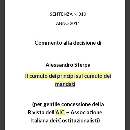
SENTEN
ZA N. 310
ANNO 2011
Commento alla decisione di
Alessandro
Sterpa
Il cumulo dei principi sul cumulo dei
mandati
(per gentile concessione della
Rivista dell’
AIC
– Associazione
Italiana dei Costituzionalisti)