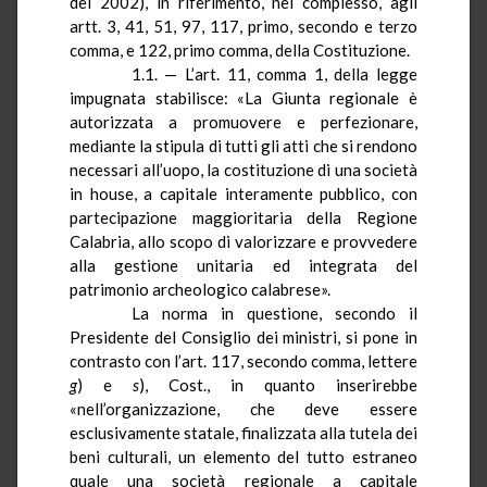
del 2002), in riferimento, nel complesso, agli
artt. 3, 41, 51, 97, 117, primo, secondo e terzo
comma, e 122, primo comma, della Costituzione.
1.1. — L’art. 11, comma 1, della legge
impugnata stabilisce: «
La Giunta
regionale è
autorizzata a promuovere e perfezionare,
mediante la stipula di tutti gli atti che si rendono
necessari all’uopo, la costituzione di una società
in house, a capitale interamente pubblico, con
partecipazione maggioritaria della Regione
Calabria, allo scopo di valorizzare e provvedere
alla gestione unitaria ed integrata del
patrimonio archeologico calabrese».
La norma in questione, secondo il
Presidente del Consiglio dei ministri, si pone in
contrasto con l’art. 117, secondo comma, lettere
g
) e
s
), Cost., in quanto inserirebbe
«nell’organizzazione, che deve essere
esclusivamente statale, finalizzata alla tutela dei
beni culturali, un elemento del tutto estraneo
quale una società regionale a capitale