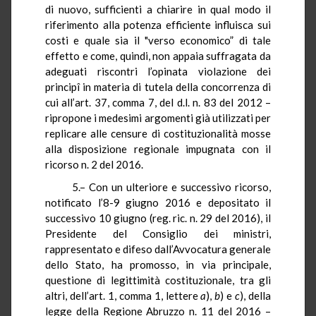
di nuovo, sufficienti a chiarire in qual modo il
riferimento alla potenza efficiente influisca sui
costi e quale sia il "verso economico” di tale
effetto e come, quindi, non appaia suffragata da
adeguati riscontri l’opinata violazione dei
principî in materia di tutela della concorrenza di
cui all’art. 37, comma 7, del
d.l.
n. 83 del 2012 –
ripropone i medesimi argomenti già utilizzati
per
replicare alle censure di costituzionalità mosse
alla disposizione regionale impugnata con il
ricorso n. 2 del 2016.
5.– Con un ulteriore e successivo ricorso,
notificato l’8-9 giugno 2016 e depositato il
successivo 10 giugno (reg. ric. n. 29 del 2016), il
Presidente del Consiglio dei ministri,
rappresentato e difeso dall’Avvocatura generale
dello Stato, ha promosso, in via principale,
questione di legittimità costituzionale, tra gli
altri, dell’art. 1, comma 1, lettere
a
),
b
) e
c
), della
legge della Regione Abruzzo n. 11 del 2016 –