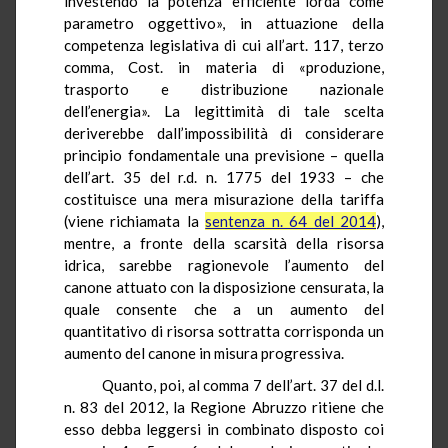
investendo la potenza efficiente lorda come
parametro oggettivo», in attuazione della
competenza legislativa di cui all’art. 117, terzo
comma, Cost.
in
materia di «produzione,
trasporto e distribuzione nazionale
dell’energia». La legittimità di tale scelta
deriverebbe dall’impossibilità di considerare
principio fondamentale una previsione – quella
dell’art. 35 del
r.d.
n. 1775 del 1933 – che
costituisce una mera misurazione della tariffa
(viene richiamata la
sentenza n. 64 del 2014
),
mentre, a fronte della scarsità della risorsa
idrica, sarebbe ragionevole l’aumento del
canone attuato con la disposizione censurata, la
quale consente che a un aumento del
quantitativo di risorsa sottratta corrisponda un
aumento del canone in misura progressiva.
Quanto, poi, al comma 7 dell’art. 37 del
d.l.
n. 83 del 2012, la Regione Abruzzo ritiene che
esso debba leggersi in combinato disposto coi