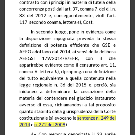
contrasto con i princip
î
in materia di tutela della
concorrenza posti dall’art. 37, comma 7, del
d.l.
n.
83 del 2012 e, conseguentemente, violi l’art.
117, secondo comma, lettera
e
), Cost.
In secondo luogo, pone in evidenza come
la disposizione impugnata preveda la stessa
definizione di potenza efficiente che GSE e
AEEG adottano dal 2014, ai sensi della delibera
AEEGSI 179/2014/R/EFR, con il che
apparirebbe evidente come il censurato art. 11,
comma 6, lettera
b
), riproponga una definizione
del tutto equivalente a quella contenuta nella
legge regionale n. 36 del 2015 e, perciò, sia
inidoneo a determinare la cessazione della
materia del contendere nel giudizio instaurato
avverso di essa, richiamandosi a tal proposito
quanto stabilito dalla giurisprudenza della Corte
costituzionale (si evocano le
sentenze n. 249 del
2014
e
n. 272 del 2009
).
4.–
Con memoria depositata il 29 aprile