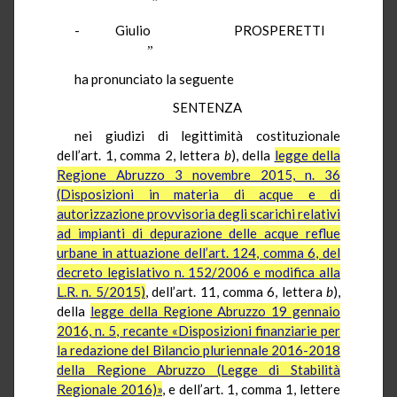
”
-
Giulio
PROSPERETTI
”
ha
pronunciato la seguente
SENTENZA
nei giudizi di legittimità costituzionale
dell’art. 1, comma 2,
lettera
b
), della
legge della
Regione Abruzzo 3 novembre 2015, n. 36
(Disposizioni in materia di acque e di
autorizzazione provvisoria degli scarichi relativi
ad impianti di depurazione delle acque reflue
urbane in attuazione dell’art. 124, comma 6, del
decreto legislativo n. 152/2006 e modifica alla
L.R. n. 5/2015)
,
dell’art. 11, comma 6, lettera
b
),
della
legge della Regione Abruzzo 19 gennaio
2016, n. 5, recante «Disposizioni finanziarie per
la redazione del Bilancio pluriennale 2016-2018
della Regione Abruzzo (Legge di Stabilità
Regionale 2016)»
, e dell’art. 1, comma 1, lettere