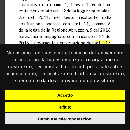
sostitutivo dei commi 1, 1-
bis
e 1-
ter
del più
volte menzionato
art. 12 della legge regionale n.
25 del 2011, nel testo risultante dalla
sostituzione operata con l’art. 11, comma 6,
della legge della Regione Abruzzo n. 5 del 2016,
parzialmente impugnato con il ricorso n. 21 del
2016 –
novamente
per violazione dell’
art. 117,
secondo comma, lettera
e
), Cost.
, nella parte in
Noi usiamo i cookies e altre tecniche di tracciamento
cui riserva alla competenza legislativa esclusiva
per migliorare la tua esperienza di navigazione nel
dello Stato la «tutela della concorrenza».
nostro sito, per mostrarti contenuti personalizzati e
5.1.– Ricostruito il quadro normativo
annunci mirati, per analizzare il traffico sul nostro sito,
statale in tema di determinazione dei canoni, il
e per capire da dove arrivano i nostri visitatori.
ricorrente osserva che le disposizioni impugnate
provvedono a fissare il costo unitario per l’uso
Accetto
idroelettrico, per le utenze con potenza
nominale superiore a 220
Kw
, in euro 35,00 per
Rifiuto
ogni
Kw
di potenza efficiente; a rinviare, per la
definizione di potenza efficiente, a quella
Cambia le mie impostazioni
ufficiale utilizzata per la potenza efficiente
netta dall’Autorità per l’energia elettrica e il gas