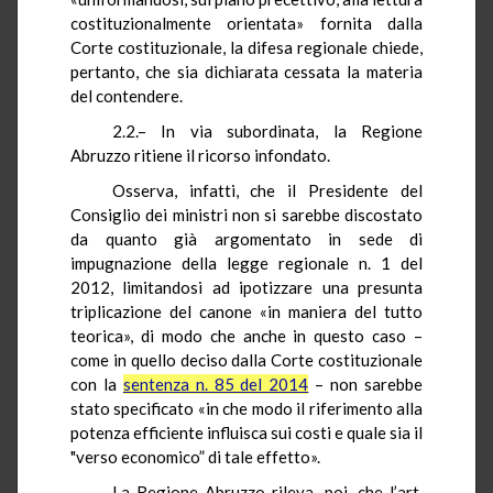
costituzionalmente orientata» fornita dalla
Corte costituzionale, la difesa regionale chiede,
pertanto, che sia dichiarata cessata la materia
del contendere.
2.2.–
In via subordinata, la Regione
Abruzzo ritiene il ricorso infondato.
Osserva, infatti, che il Presidente del
Consiglio dei ministri non si sarebbe discostato
da quanto già argomentato in sede di
impugnazione della legge regionale n. 1 del
2012, limitandosi ad ipotizzare una presunta
triplicazione del canone «in maniera del tutto
teorica», di modo che anche in questo caso –
come in quello deciso dalla Corte costituzionale
con la
sentenza n. 85 del 2014
– non sarebbe
stato specificato «in che modo il riferimento alla
potenza efficiente influisca sui costi e quale sia il
"verso economico” di tale effetto».
La Regione Abruzzo rileva, poi, che l’art.