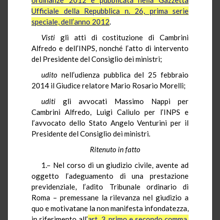
Ufficiale della Repubblica n. 26, prima serie
speciale, dell’anno 2012
.
Visti
gli atti di costituzione di Cambrini
Alfredo e dell’INPS, nonché l’atto di intervento
del Presidente del Consiglio dei ministri;
udito
nell’udienza pubblica del 25 febbraio
2014 il Giudice relatore Mario Rosario Morelli;
uditi
gli avvocati Massimo Nappi per
Cambrini Alfredo, Luigi Caliulo per l’INPS e
l’avvocato dello Stato Angelo Venturini per il
Presidente del Consiglio dei ministri.
Ritenuto in fatto
1.– Nel corso di un giudizio civile, avente ad
oggetto l’adeguamento di una prestazione
previdenziale, l’adito Tribunale ordinario di
Roma – premessane la rilevanza nel giudizio a
quo e motivatane la non manifesta infondatezza,
in riferimento all’
art. 3, primo e secondo comma,