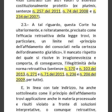
costituzionalmente protetti» (
ex plurimis
,
sentenze
n. 257 del 2011
,
n. 74 del 2008
e
n.
234 del 2007
).
2.3.– A tal riguardo, questa Corte ha
ulteriormente, e reiteratamente, precisato come
l’efficacia retroattiva della legge trovi, in
particolare, un limite nel «principio
dell’affidamento dei consociati nella certezza
dell’ordinamento giuridico», il mancato rispetto
del quale si risolve in irragionevolezza e
comporta, di conseguenza, l’illegittimità della
norma retroattiva (sentenze
n. 170
e
n. 103 del
2013
,
n. 271
e
n. 71 del 2011
,
n. 236
e
n. 206 del
2009
, per tutte).
E, in linea con tale indirizzo, ha anche
sottolineato come il principio dell’affidamento
trovi applicazione anche in materia processuale
e risulti violato a fronte di soluzioni
interpretative, o comunque retroattive,