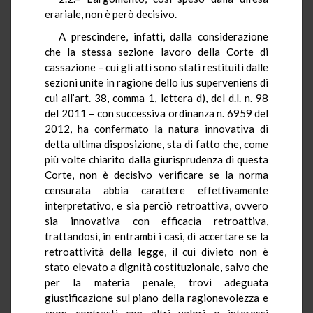
erariale, non è però decisivo.
A prescindere, infatti, dalla considerazione
che la stessa sezione lavoro della Corte di
cassazione – cui gli atti sono stati restituiti dalle
sezioni unite in ragione dello ius superveniens di
cui all’art. 38, comma 1, lettera d), del d.l. n. 98
del 2011 – con successiva ordinanza n. 6959 del
2012, ha confermato la natura innovativa di
detta ultima disposizione, sta di fatto che, come
più volte chiarito dalla giurisprudenza di questa
Corte, non è decisivo verificare se la norma
censurata abbia carattere effettivamente
interpretativo, e sia perciò retroattiva, ovvero
sia innovativa con efficacia retroattiva,
trattandosi, in entrambi i casi, di accertare se la
retroattività della legge, il cui divieto non è
stato elevato a dignità costituzionale, salvo che
per la materia penale, trovi adeguata
giustificazione sul piano della ragionevolezza e
«non contrasti con altri valori o interessi