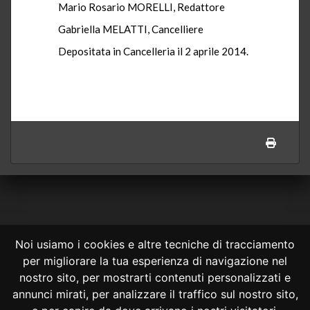
Mario Rosario MORELLI, Redattore
Gabriella MELATTI, Cancelliere
Depositata in Cancelleria il 2 aprile 2014.
Noi usiamo i cookies e altre tecniche di tracciamento
per migliorare la tua esperienza di navigazione nel
CONSULTA ONLINE DAL 1995 -
NOTE LEGALI
nostro sito, per mostrarti contenuti personalizzati e
annunci mirati, per analizzare il traffico sul nostro sito,
Consulta OnLine non ha prodotto e non è responsabile per i contenuti e
le informazioni legali di siti collegati.