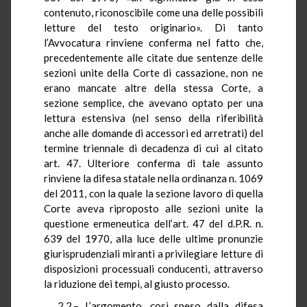
contenuto, riconoscibile come una delle possibili
letture del testo originario». Di tanto
l’Avvocatura rinviene conferma nel fatto che,
precedentemente alle citate due sentenze delle
sezioni unite della Corte di cassazione, non ne
erano mancate altre della stessa Corte, a
sezione semplice, che avevano optato per una
lettura estensiva (nel senso della riferibilità
anche alle domande di accessori ed arretrati) del
termine triennale di decadenza di cui al citato
art. 47. Ulteriore conferma di tale assunto
rinviene la difesa statale nella ordinanza n. 1069
del 2011, con la quale la sezione lavoro di quella
Corte aveva riproposto alle sezioni unite la
questione ermeneutica dell’art. 47 del d.P.R. n.
639 del 1970, alla luce delle ultime pronunzie
giurisprudenziali miranti a privilegiare letture di
disposizioni processuali conducenti, attraverso
la riduzione dei tempi, al giusto processo.
2.2.– L’argomento, così speso dalla difesa