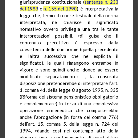
giurisprudenza costituzionale (
sentenze n. 233
del 1988
e
n. 155 del 1990
), è interpretativa la
legge che, fermo il tenore testuale della norma
interpretata, ne chiarisce il significato
normativo ovvero privilegia una tra le tante
interpretazioni possibili, «di guisa che il
contenuto precettivo è espresso dalla
coesistenza delle due norme (quella precedente
e l’altra successiva che ne esplicita il
significato), le quali rimangono entrambe in
vigore e sono quindi anche idonee ad essere
modificate separatamente» –, la censurata
disposizione pretenderebbe di interpretare l’art.
1, comma 41, della legge 8 agosto 1995, n. 335
(Riforma del sistema pensionistico obbligatorio
e complementare) in forza di una complessiva
operazione ermeneutica che comporterebbe
anche l’abrogazione (in forza del comma 776)
dell’art. 15, comma 5, della legge n. 724 del
1994, «dando così nel contempo atto della
vigenza, fino a quel momento, di quest’ultima