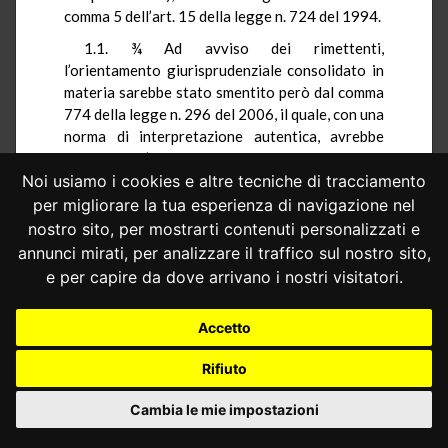
comma 5 dell’art. 15 della legge n. 724 del 1994.
1.1. ¾ Ad avviso dei rimettenti,
l’orientamento giurisprudenziale consolidato in
materia sarebbe stato smentito però dal comma
774 della legge n. 296 del 2006, il quale, con una
norma di interpretazione autentica, avrebbe
imposto «un’esegesi diametralmente opposta a
quella sin qui praticata da questa Corte e
Noi usiamo i cookies e altre tecniche di tracciamento
l’applicazione di tale norma interpretativa
per migliorare la tua esperienza di navigazione nel
condurrebbe, come conseguenza, al rigetto del
nostro sito, per mostrarti contenuti personalizzati e
ricorso».
annunci mirati, per analizzare il traffico sul nostro sito,
e per capire da dove arrivano i nostri visitatori.
Sennonché, il comma 774 denunciato si
presterebbe a dubbi di costituzionalità.
Accetto
Per la Sezione giurisdizionale della Regione
Siciliana (r.o. n. 387 del 2007), la norma
Rifiuto
censurata violerebbe l’art. 3 della Costituzione,
in quanto il legislatore, con un’operazione di
Cambia le mie impostazioni
«inequivoca irrazionalità», ha utilizzato
«l’interpretazione autentica, al di là della