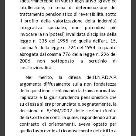
«determinerebbe un vuoto legislativo, grave ed
intollerabile, in tema di determinazione del
trattamento pensionistico di reversibilità, sotto
il profilo della valorizzazione della indennità
integrativa speciale», non potendosi più
invocare la (in ipotesi) invalidata disciplina della
legge n. 335 del 1995, né quella dell’art. 15,
comma 5, della legge n. 724 del 1994, in quanto
abrogata dal comma 776 della legge n. 296 del
2006, non sottoposto a scrutinio di
costituzionalità.
Nel merito, la difesa dell’I.N.P.D.A.P.
argomenta diffusamente sulla non fondatezza
della questione, richiamando la trama normativa
implicata e la giurisprudenza pensionistica che
su di essa si era pronunciata e, segnatamente, la
decisione n. 8/QM/2002 delle sezioni riunite
della Corte dei conti, la quale, rispondendo ad un
contrasto di orientamenti, aveva optato per
quello favorevole al riconoscimento del diritto a