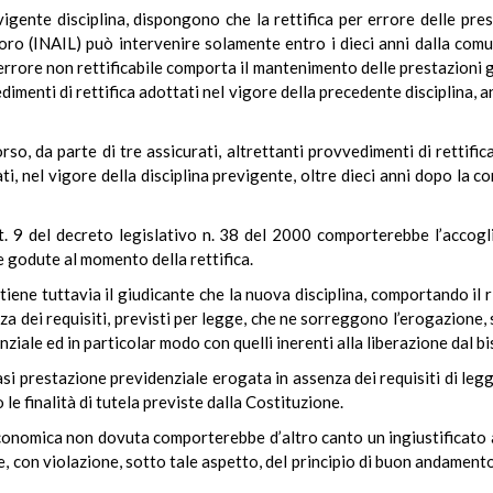
ente disciplina, dispongono che la rettifica per errore delle pres
avoro (INAIL) può intervenire solamente entro i dieci anni dalla com
l’errore non rettificabile comporta il mantenimento delle prestazioni
dimenti di rettifica adottati nel vigore della precedente disciplina, 
o, da parte di tre assicurati, altrettanti provvedimenti di rettifica
ti, nel vigore della disciplina previgente, oltre dieci anni dopo la 
’art. 9 del decreto legislativo n. 38 del 2000 comporterebbe l’acco
ite godute al momento della rettifica.
tiene tuttavia il giudicante che la nuova disciplina, comportando il
a dei requisiti, previsti per legge, che ne sorreggono l’erogazione, 
ziale ed in particolar modo con quelli inerenti alla liberazione dal b
iasi prestazione previdenziale erogata in assenza dei requisiti di leg
 le finalità di tutela previste dalla Costituzione.
conomica non dovuta comporterebbe d’altro canto un ingiustificato a
con violazione, sotto tale aspetto, del principio di buon andamento de