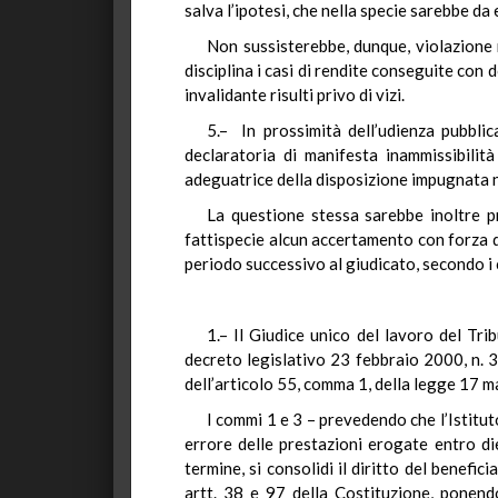
salva l’ipotesi, che nella specie sarebbe da
Non sussisterebbe, dunque, violazione n
disciplina i casi di rendite conseguite con d
invalidante risulti privo di vizi.
5.– In prossimità dell’udienza pubbli
declaratoria di manifesta inammissibilità
adeguatrice della disposizione impugnata né
La questione stessa sarebbe inoltre pr
fattispecie alcun accertamento con forza di 
periodo successivo al giudicato, secondo i c
1.– Il Giudice unico del lavoro del Trib
decreto legislativo 23 febbraio 2000, n. 3
dell’articolo 55, comma 1, della legge 17 m
I commi 1 e 3 – prevedendo che l’Istituto
errore delle prestazioni erogate entro di
termine, si consolidi il diritto del benefi
artt. 38 e 97 della Costituzione, ponendo