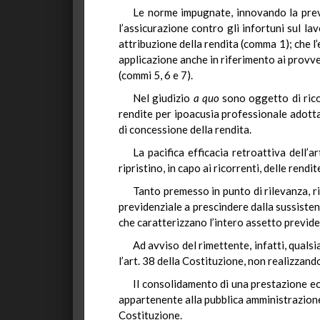
Le norme impugnate, innovando la previg
l’assicurazione contro gli infortuni sul l
attribuzione della rendita (comma 1); che 
applicazione anche in riferimento ai provve
(commi 5, 6 e 7).
Nel giudizio
a quo
sono oggetto di ricors
rendite per ipoacusia professionale adotta
di concessione della rendita.
La pacifica efficacia retroattiva dell
ripristino, in capo ai ricorrenti, delle rend
Tanto premesso in punto di rilevanza, ri
previdenziale a prescindere dalla sussistenz
che caratterizzano l’intero assetto previden
Ad avviso del rimettente, infatti, quals
l’art. 38 della Costituzione, non realizzando
Il consolidamento di una prestazione e
appartenente alla pubblica amministrazione, 
Costituzione.