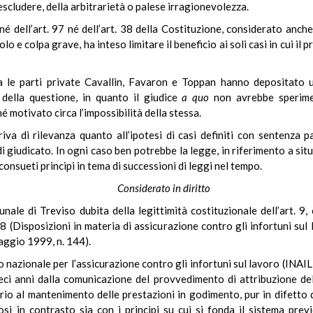
 escludere, della arbitrarietà o palese irragionevolezza.
é dell’art. 97 né dell’art. 38 della Costituzione, considerato anche
olo e colpa grave, ha inteso limitare il beneficio ai soli casi in cui 
ca le parti private Cavallin, Favaron e Toppan hanno depositato u
 della questione, in quanto il giudice
a quo
non avrebbe speriment
 motivato circa l’impossibilità della stessa.
iva di rilevanza quanto all’ipotesi di casi definiti con sentenza p
giudicato. In ogni caso ben potrebbe la legge, in riferimento a situa
onsueti principi in tema di successioni di leggi nel tempo.
Considerato in diritto
unale di Treviso dubita della legittimità costituzionale dell’art. 9
8 (Disposizioni in materia di assicurazione contro gli infortuni sul 
aggio 1999, n. 144).
 nazionale per l’assicurazione contro gli infortuni sul lavoro (INAIL)
eci anni dalla comunicazione del provvedimento di attribuzione del
ciario al mantenimento delle prestazioni in godimento, pur in difetto
si in contrasto sia con i principi su cui si fonda il sistema previ