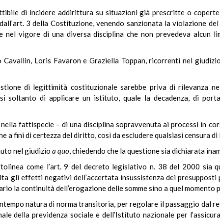
tibile di incidere addirittura su situazioni già prescritte o copert
o dall’art. 3 della Costituzione, venendo sanzionata la violazione d
e nel vigore di una diversa disciplina che non prevedeva alcun l
no Cavallin, Loris Favaron e Graziella Toppan, ricorrenti nel giudiz
stione di legittimità costituzionale sarebbe priva di rilevanza n
osi soltanto di applicare un istituto, quale la decadenza, di por
e nella fattispecie – di una disciplina sopravvenuta ai processi in c
e a fini di certezza del diritto, così da escludere qualsiasi censura di
nuto nel giudizio
a quo
, chiedendo che la questione sia dichiarata inam
ottolinea come l’art. 9 del decreto legislativo n. 38 del 2000 sia qu
a gli effetti negativi dell’accertata insussistenza dei presupposti 
iario la continuità dell’erogazione delle somme sino a quel momento p
ontempo natura di norma transitoria, per regolare il passaggio dal re
nale della previdenza sociale e dell’Istituto nazionale per l’assicura