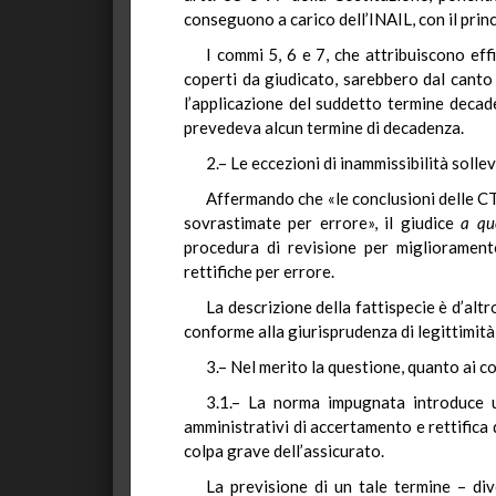
conseguono a carico dell’INAIL, con il princ
I commi 5, 6 e 7, che attribuiscono eff
coperti da giudicato, sarebbero dal canto l
l’applicazione del suddetto termine decade
prevedeva alcun termine di decadenza.
2.– Le eccezioni di inammissibilità soll
Affermando che «le conclusioni delle CTU 
sovrastimate per errore», il giudice
a qu
procedura di revisione per miglioramento
rettifiche per errore.
La descrizione della fattispecie è d’altr
conforme alla giurisprudenza di legittimità
3.– Nel merito la questione, quanto ai c
3.1.– La norma impugnata introduce un
amministrativi di accertamento e rettifica d
colpa grave dell’assicurato.
La previsione di un tale termine – di