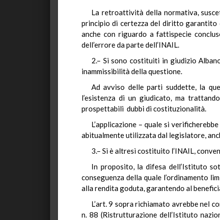
La retroattività della normativa, suscet
principio di certezza del diritto garantit
anche con riguardo a fattispecie conclus
dell’errore da parte dell’INAIL.
2.– Si sono costituiti in giudizio Alba
inammissibilità della questione.
Ad avviso delle parti suddette, la que
l’esistenza di un giudicato, ma trattand
prospettabili dubbi di costituzionalità.
L’applicazione – quale si verificherebb
abitualmente utilizzata dal legislatore, anch
3.– Si è altresì costituito l’INAIL, conve
In proposito, la difesa dell’Istituto s
conseguenza della quale l’ordinamento limit
alla rendita goduta, garantendo al benefic
L’art. 9 sopra richiamato avrebbe nel c
n. 88 (Ristrutturazione dell’Istituto nazio