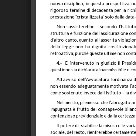
nuova disciplina; in questa prospettiva, n
rigoroso termine di decadenza per la richi
prestazione “cristallizzata” solo dalla dat
Non sussisterebbe – secondo l’Istituto
struttura e funzione dell’assicurazione cont
d’altro canto, quanto all’asserita violazio
della legge non ha dignità costituzional
retroattiva, purché queste ultime non contra
4.– E’ intervenuto in giudizio il Presi
questione sia dichiarata inammissibile o c
Ad avviso dell’Avvocatura l’ordinanza di
non essendo adeguatamente motivata l’ades
come sostenuto invece dall’Istituto – la div
Nel merito, premesso che l’abrogato ar
impugnata è frutto del consapevole bilanci
contenzioso previdenziale e dalla certezza 
Il potere di stabilire la misura e le va
sociale, del resto, rientrerebbe certamente 