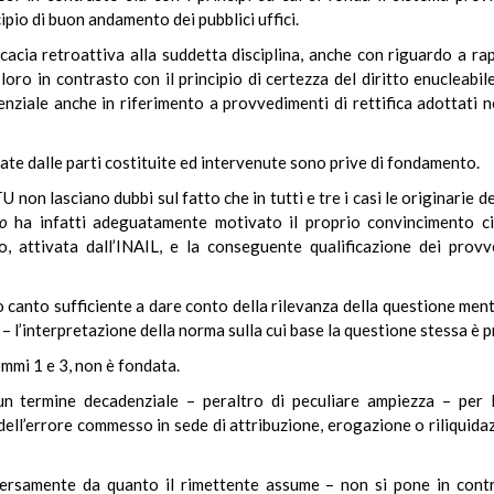
ipio di buon andamento dei pubblici uffici.
icacia retroattiva alla suddetta disciplina, anche con riguardo a rap
oro in contrasto con il principio di certezza del diritto enucleabil
nziale anche in riferimento a provvedimenti di rettifica adottati n
evate dalle parti costituite ed intervenute sono prive di fondamento.
non lasciano dubbi sul fatto che in tutti e tre i casi le originarie d
o
ha infatti adeguatamente motivato il proprio convincimento cir
, attivata dall’INAIL, e la conseguente qualificazione dei prov
o canto sufficiente a dare conto della rilevanza della questione mentr
 – l’interpretazione della norma sulla cui base la questione stessa è 
ommi 1 e 3, non è fondata.
 termine decadenziale – peraltro di peculiare ampiezza – per l’e
ell’errore commesso in sede di attribuzione, erogazione o riliquidazi
versamente da quanto il rimettente assume – non si pone in cont