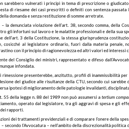
on sarebbero vulnerati i principi in tema di prescrizione o giudica
esta di riesame dei casi prescritti o definiti con sentenza passata i
a della domanda e senza restituzione di somme arretrate.
 – la denunciata violazione dell’art. 38, secondo comma, della Cost
ro gli infortuni sul lavoro e le malattie professionali e della sua spe
ne dell’art. 3 della Costituzione, la stessa giurisprudenza costituzio
e, cosicché al legislatore ordinario, fuori dalla materia penale, 
stino con il principio di ragionevolezza ed altri valori ed interessi 
dente del Consiglio dei ministri, rappresentato e difeso dall’Avvoca
omunque infondata.
 rimessione presenterebbe, anzitutto, profili di inammissibilità per 
ione del giudice alle risultanze della CTU, secondo cui sarebbe da
ersa ipotesi di miglioramento delle patologie invalidanti, disciplinat
t. 55 della legge n. 88 del 1989 non può assumersi a
tertium
compar
amento, operato dal legislatore, tra gli aggravi di spesa e gli effe
dei rapporti.
riazioni dei trattamenti previdenziali e di comparare l’onere della sp
– secondo l’Avvocatura – nell’ambito della discrezionalità politica d