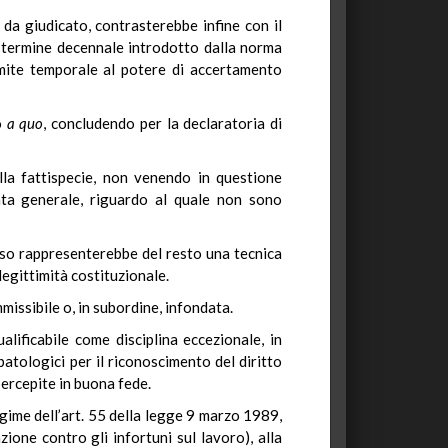
e da giudicato, contrasterebbe infine con il
el termine decennale introdotto dalla norma
imite temporale al potere di accertamento
io
a quo
, concludendo per la declaratoria di
ella fattispecie, non venendo in questione
tata generale, riguardo al quale non sono
orso rappresenterebbe del resto una tecnica
 legittimità costituzionale.
missibile o, in subordine, infondata.
alificabile come disciplina eccezionale, in
patologici per il riconoscimento del diritto
ercepite in buona fede.
gime dell’art. 55 della legge 9 marzo 1989,
zione contro gli infortuni sul lavoro), alla