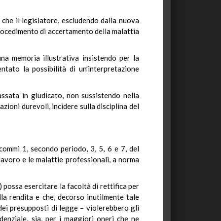
 che il legislatore, escludendo dalla nuova
il procedimento di accertamento della malattia
na memoria illustrativa insistendo per la
ato la possibilità di un’interpretazione
assata in giudicato, non sussistendo nella
zioni durevoli, incidere sulla disciplina del
, commi 1, secondo periodo, 3, 5, 6 e 7, del
lavoro e le malattie professionali, a norma
 possa esercitare la facoltà di rettifica per
la rendita e che, decorso inutilmente tale
 dei presupposti di legge – violerebbero gli
denziale, sia, per i maggiori oneri che ne