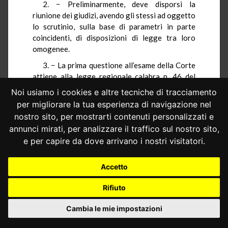
2. − Preliminarmente, deve disporsi la
riunione dei giudizi, avendo gli stessi ad oggetto
lo scrutinio, sulla base di parametri in parte
coincidenti, di disposizioni di legge tra loro
omogenee.
3. − La prima questione all’esame della Corte
attiene alla legge regionale calabra n. 46 del
2008, il cui art. 1, comma 2, dispone
Noi usiamo i cookies e altre tecniche di tracciamento
l’inquadramento nei ruoli del Servizio sanitario
per migliorare la tua esperienza di navigazione nel
regionale del personale sanitario «incaricato», ai
nostro sito, per mostrarti contenuti personalizzati e
sensi della legge 9 ottobre 1970, n. 740 – ossia
annunci mirati, per analizzare il traffico sul nostro sito,
del personale sanitario che, pur non essendo in
e per capire da dove arrivano i nostri visitatori.
carico all’amministrazione penitenziaria, presta
la propria opera all’interno della stessa con un
rapporto di lavoro non subordinato. Tale
Accetto
inquadramento è disposto dalla norma
Rifiuto
censurata per un numero di ore pari a quelle
contrattualizzate nell’ambito del rapporto
Cambia le mie impostazioni
disciplinato dalla citata legge n. 740 del 1970.
Secondo il Presidente del Consiglio, la norma