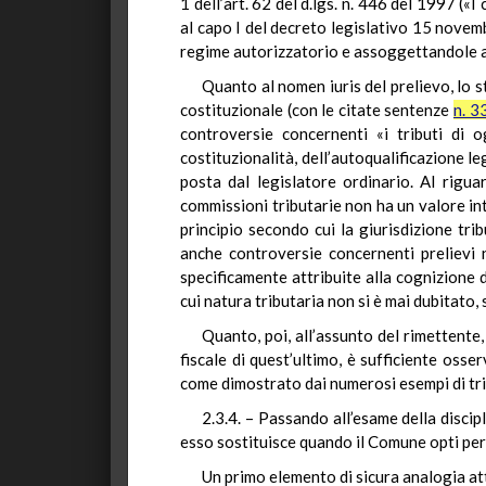
1 dell’art. 62 del d.lgs. n. 446 del 1997 («
al capo I del decreto legislativo 15 novem
regime autorizzatorio e assoggettandole al
Quanto al nomen iuris del prelievo, lo 
costituzionale (con le citate sentenze
n. 3
controversie concernenti «i tributi di 
costituzionalità, dell’autoqualificazione l
posta dal legislatore ordinario. Al rigua
commissioni tributarie non ha un valore int
principio secondo cui la giurisdizione tribu
anche controversie concernenti prelievi 
specificamente attribuite alla cognizione d
cui natura tributaria non si è mai dubitato, 
Quanto, poi, all’assunto del rimettente
fiscale di quest’ultimo, è sufficiente osse
come dimostrato dai numerosi esempi di tri
2.3.4. – Passando all’esame della discip
esso sostituisce quando il Comune opti per l
Un primo elemento di sicura analogia att