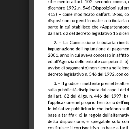
riferimento all’art. 102, secondo comma, d
dicembre 1992, n. 546 (Disposizioni sul pr
413) – come modificato dall’art. 3-bis, c
disposizioni urgenti in materia tributaria 
parte in cui stabilisce che «Appartengono 
dall’art. 62 del decreto legislativo 15 dice
2. – La Commissione tributaria rimette
impugnazione dell’ingiunzione di pagamen
2001, anno in cui aveva concesso in affitt
ed all’Agenzia delle entrate competenti; b
avviso di pagamento) non rientra nell’elen
decreto legislativo n. 546 del 1992, con co
3. – Il giudice rimettente premette altr
sulla pubblicità disciplinata dal capo I de
dall’art. 62 del d.lgs. n. 446 del 1997; 
l’applicazione nel proprio territorio dell’
le iniziative pubblicitarie che incidono 
base a tariffa»; c) la regola dell’alternati
detta disposizione, è spiegabile solo con
costituisce il corrispettivo, in base a tar