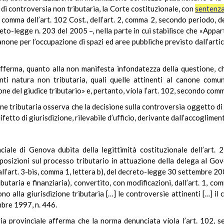
 di controversia non tributaria, la Corte costituzionale, con
sentenza
 comma dell’art. 102 Cost., dell’art. 2, comma 2, secondo periodo, d
creto-legge n. 203 del 2005 –, nella parte in cui stabilisce che «App
anone per l’occupazione di spazi ed aree pubbliche previsto dall’art
fferma, quanto alla non manifesta infondatezza della questione, che
enti natura non tributaria, quali quelle attinenti al canone comun
ne del giudice tributario» e, pertanto, víola l’art. 102, secondo com
ne tributaria osserva che la decisione sulla controversia oggetto di
difetto di giurisdizione, rilevabile d’ufficio, derivante dall’accoglime
ciale di Genova dubita della legittimità costituzionale dell’art.
posizioni sul processo tributario in attuazione della delega al Gov
l’art. 3-bis, comma 1, lettera b), del decreto-legge 30 settembre 20
ibutaria e finanziaria), convertito, con modificazioni, dall’art. 1, 
o alla giurisdizione tributaria […] le controversie attinenti […] il
mbre 1997, n. 446.
ria provinciale afferma che la norma denunciata víola l’art. 102, 