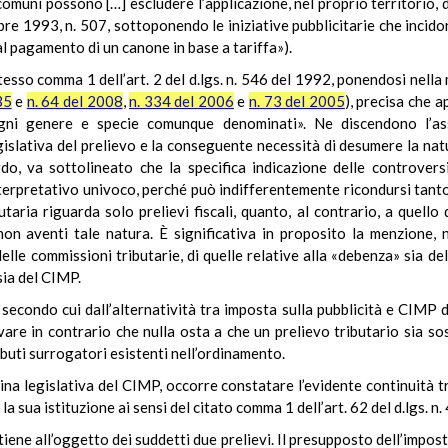
I comuni possono […] escludere l’applicazione, nel proprio territorio, 
bre 1993, n. 507, sottoponendo le iniziative pubblicitarie che incido
 pagamento di un canone in base a tariffa»).
stesso comma 1 dell’art. 2 del d.lgs. n. 546 del 1992, ponendosi nell
35
e
n. 64 del 2008
,
n. 334 del 2006
e
n. 73 del 2005
), precisa che a
ogni genere e specie comunque denominati». Ne discendono l’assol
egislativa del prelievo e la conseguente necessità di desumere la natu
rdo, va sottolineato che la specifica indicazione delle controver
erpretativo univoco, perché può indifferentemente ricondursi tanto a
taria riguarda solo prelievi fiscali, quanto, al contrario, a quello 
non aventi tale natura. È significativa in proposito la menzione, 
elle commissioni tributarie, di quelle relative alla «debenza» sia del
sia del CIMP.
, secondo cui dall’alternatività tra imposta sulla pubblicità e CIM
rvare in contrario che nulla osta a che un prelievo tributario sia so
buti surrogatori esistenti nell’ordinamento.
lina legislativa del CIMP, occorre constatare l’evidente continuità tr
a sua istituzione ai sensi del citato comma 1 dell’art. 62 del d.lgs. n
iene all’oggetto dei suddetti due prelievi. Il presupposto dell’impost