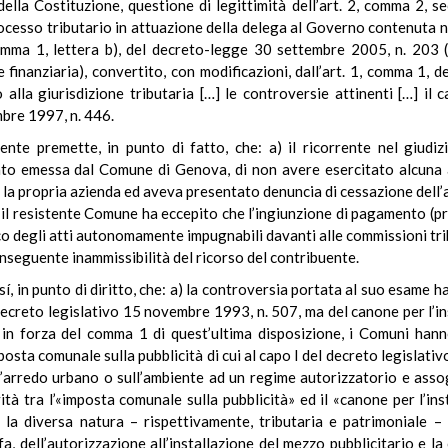
ella Costituzione, questione di legittimità dell’art. 2, comma 2, 
ocesso tributario in attuazione della delega al Governo contenuta ne
omma 1, lettera b), del decreto-legge 30 settembre 2005, n. 203 (
e finanziaria), convertito, con modificazioni, dall’art. 1, comma 1, 
alla giurisdizione tributaria […] le controversie attinenti […] il
mbre 1997, n. 446.
nte premette, in punto di fatto, che: a) il ricorrente nel giudiz
to emessa dal Comune di Genova, di non avere esercitato alcuna at
o la propria azienda ed aveva presentato denuncia di cessazione dell’
) il resistente Comune ha eccepito che l’ingiunzione di pagamento (p
co degli atti autonomamente impugnabili davanti alle commissioni trib
nseguente inammissibilità del ricorso del contribuente.
esí, in punto di diritto, che: a) la controversia portata al suo esame
l decreto legislativo 15 novembre 1993, n. 507, ma del canone per l’in
b) in forza del comma 1 di quest’ultima disposizione, i Comuni ha
imposta comunale sulla pubblicità di cui al capo I del decreto legisl
sull’arredo urbano o sull’ambiente ad un regime autorizzatorio e as
vità tra l’«imposta comunale sulla pubblicità» ed il «canone per l’in
 la diversa natura – rispettivamente, tributaria e patrimoniale – d
iffa, dell’autorizzazione all’installazione del mezzo pubblicitario 