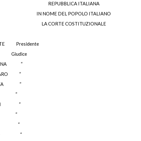
REPUBBLICA ITALIANA
IN NOME DEL POPOLO ITALIANO
LA CORTE COSTITUZIONALE
Presidente
iudice
ENA “
ARO “
NTA “
O “
TRI “
SE “
LLE “
URO “