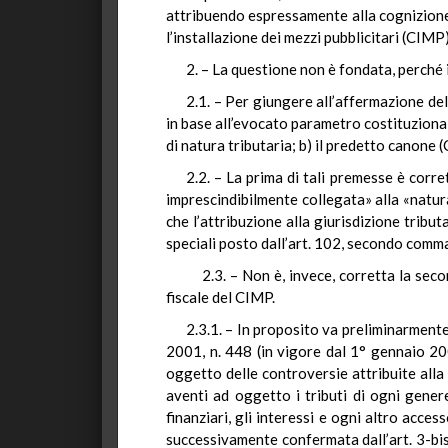
attribuendo espressamente alla cognizione 
l’installazione dei mezzi pubblicitari (CIMP
2. – La questione non è fondata, perché 
2.1. – Per giungere all’affermazione del
in base all’evocato parametro costituzionale
di natura tributaria; b) il predetto canone 
2.2. – La prima di tali premesse è corre
imprescindibilmente collegata» alla «natur
che l’attribuzione alla giurisdizione tribut
speciali posto dall’art. 102, secondo comm
2.3. – Non è, invece, corretta la sec
fiscale del CIMP.
2.3.1. – In proposito va preliminarmente 
2001, n. 448 (in vigore dal 1° gennaio 200
oggetto delle controversie attribuite alla
aventi ad oggetto i tributi di ogni gener
finanziari, gli interessi e ogni altro acce
successivamente confermata dall’art. 3-bis,