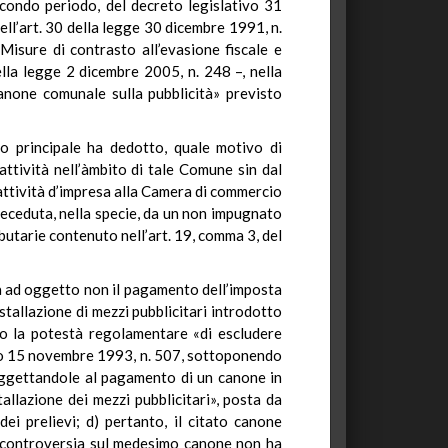
secondo periodo, del decreto legislativo 31
ll’art. 30 della legge 30 dicembre 1991, n.
Misure di contrasto all’evasione fiscale e
della legge 2 dicembre 2005, n. 248 –, nella
 canone comunale sulla pubblicità» previsto
io principale ha dedotto, quale motivo di
tività nell’àmbito di tale Comune sin dal
attività d’impresa alla Camera di commercio
receduta, nella specie, da un non impugnato
utarie contenuto nell’art. 19, comma 3, del
 ha ad oggetto non il pagamento dell’imposta
stallazione di mezzi pubblicitari introdotto
nno la potestà regolamentare «di escludere
ativo 15 novembre 1993, n. 507, sottoponendo
soggettandole al pagamento di un canone in
stallazione dei mezzi pubblicitari», posta da
ei prelievi; d) pertanto, il citato canone
e la controversia sul medesimo canone non ha