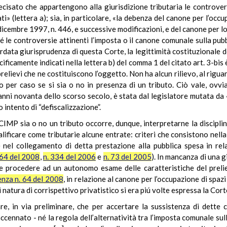
recisato che appartengono alla giurisdizione tributaria le controvers
 (lettera a); sia, in particolare, «la debenza del canone per l’occu
dicembre 1997, n. 446, e successive modificazioni, e del canone per l
é le controversie attinenti l’imposta o il canone comunale sulla pubbli
cordata giurisprudenza di questa Corte, la legittimità costituzionale d
cificamente indicati nella lettera b) del comma 1 del citato art. 3-bis 
relievi che ne costituiscono l’oggetto. Non ha alcun rilievo, al rigu
per caso se si sia o no in presenza di un tributo. Ciò vale, ovvia
anni novanta dello scorso secolo, è stata dal legislatore mutata da 
o intento di “defiscalizzazione”.
l CIMP sia o no un tributo occorre, dunque, interpretarne la disciplin
alificare come tributarie alcune entrate: criteri che consistono nell
 e nel collegamento di detta prestazione alla pubblica spesa in 
 64 del 2008
,
n. 334 del 2006
e
n. 73 del 2005
). In mancanza di una g
procedere ad un autonomo esame delle caratteristiche del prelievo,
enza n. 64 del 2008
, in relazione al canone per l’occupazione di spaz
i natura di corrispettivo privatistico si era piú volte espressa la Cort
are, in via preliminare, che per accertare la sussistenza di dette 
cennato - né la regola dell’alternatività tra l’imposta comunale sull