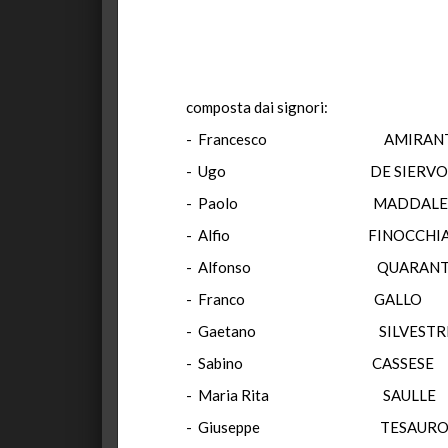
composta dai signori:
- Francesco AMIRANTE 
- Ugo DE SIERVO G
- Paolo MADDAL
- Alfio FINOCCHI
- Alfonso QUARA
- Franco GALL
- Gaetano SILVES
- Sabino CASSE
- Maria Rita SAU
- Giuseppe TESA