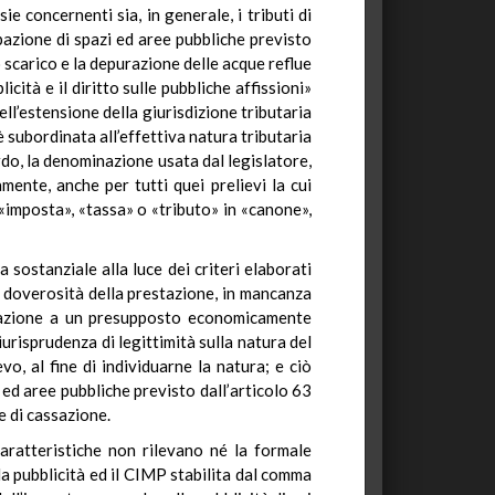
ie concernenti sia, in generale, i tributi di
pazione di spazi ed aree pubbliche previsto
o scarico e la depurazione delle acque reflue
cità e il diritto sulle pubbliche affissioni»
ell’estensione della giurisdizione tributaria
è subordinata all’effettiva natura tributaria
ardo, la denominazione usata dal legislatore,
mente, anche per tutti quei prelievi la cui
«imposta», «tassa» o «tributo» in «canone»,
a sostanziale alla luce dei criteri elaborati
a doverosità della prestazione, in mancanza
relazione a un presupposto economicamente
iurisprudenza di legittimità sulla natura del
 al fine di individuarne la natura; e ciò
i ed aree pubbliche previsto dall’articolo 63
e di cassazione.
caratteristiche non rilevano né la formale
a pubblicità ed il CIMP stabilita dal comma