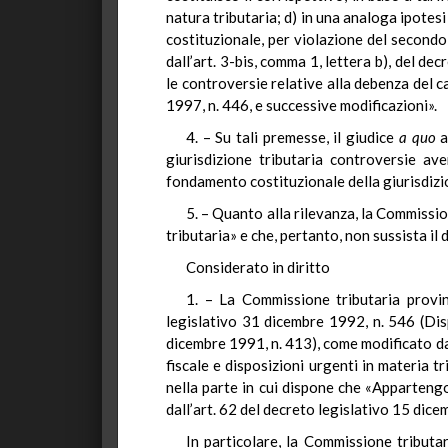
natura tributaria; d) in una analoga ipotesi
costituzionale, per violazione del secondo
dall’art. 3-bis, comma 1, lettera b), del de
le controversie relative alla debenza del c
1997, n. 446, e successive modificazioni».
4. – Su tali premesse, il giudice
a quo
a
giurisdizione tributaria controversie av
fondamento costituzionale della giurisdizio
5. – Quanto alla rilevanza, la Commissio
tributaria» e che, pertanto, non sussista il 
Considerato in diritto
1. – La Commissione tributaria provin
legislativo 31 dicembre 1992, n. 546 (Dis
dicembre 1991, n. 413), come modificato dal
fiscale e disposizioni urgenti in materia tr
nella parte in cui dispone che «Appartengon
dall’art. 62 del decreto legislativo 15 dice
In particolare, la Commissione tributa