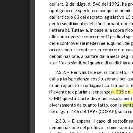
dell’art. 2 del d.lgs. n. 546 del 1992, ha p
ogni genere e specie «comunque denominati»
dall’articolo 63 del decreto legislativo 15 
per lo smaltimento dei rifiuti urbani, nonch
(lettera b). Tuttavia, in base alla sopra ri
alle controversie concernenti i prelievi spe
delle controversie medesime e, quindi, dei p
occorrendo riscontrare in concreto e caso 
denominazione, a partire dalla metà degli 
«tariffa» o simili, nel quadro di un dichiarat
2.3.2. – Per valutare se, in concreto, i
dalla giurisprudenza costituzionale per qu
di un rapporto sinallagmatico tra parti,
rilevante (ex plurimis: sentenze
n. 335
e
n.
CIMP, questa Corte deve necessariamente 
diversamente da quanto fatto, con la
sent
del d.lgs. n. 446 del 1997 (COSAP), sulla cu
2.3.3. – È appena il caso di sottoline
denominazione del prelievo - come sopra ac