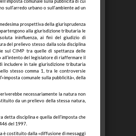
dell’imposta comunale sulla pubblicità di cui
no sull’arredo urbano o sull’ambiente ad un
a medesima prospettiva della giurisprudenza
ppartengono alla giurisdizione tributaria le
uta ininfluenza, ai fini del giudizio di
ra del prelievo stesso dalla sola disciplina
sie sul CIMP tra quelle di spettanza delle
ll’intento del legislatore di riaffermare il
di includere in tale giurisdizione tributaria
nello stesso comma 1, tra le controversie
l’«imposta comunale sulla pubblicità», della
P deriverebbe necessariamente la natura non
stituito da un prelievo della stessa natura,
a detta disciplina e quella dell’imposta che
. 446 del 1997.
a è costituito dalla «diffusione di messaggi