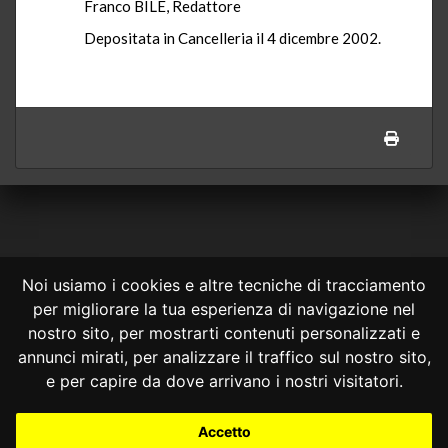
Franco BILE, Redattore
Depositata in Cancelleria il 4 dicembre 2002.
Noi usiamo i cookies e altre tecniche di tracciamento
per migliorare la tua esperienza di navigazione nel
CONSULTA ONLINE DAL 1995 -
NOTE LEGALI
nostro sito, per mostrarti contenuti personalizzati e
annunci mirati, per analizzare il traffico sul nostro sito,
Consulta OnLine non ha prodotto e non è responsabile per i contenuti e
le informazioni legali di siti collegati.
e per capire da dove arrivano i nostri visitatori.
La consultazione di questi o del materiale contenuto nel sito non
costituisce una relazione di consulenza legale.
Accetto
Nessuno deve confidare o agire in base alle informazioni disponibili in