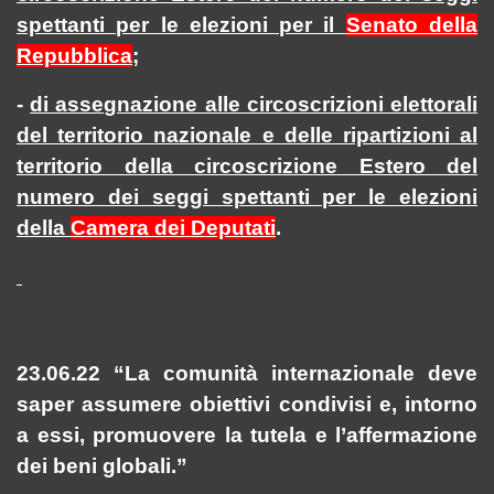
spettanti per le elezioni per il
Senato della
Repubblica
;
-
di assegnazione alle circoscrizioni elettorali
del territorio nazionale e delle ripartizioni al
territorio della circoscrizione Estero del
numero dei seggi spettanti per le elezioni
della
Camera dei Deputati
.
23.06.22 “La comunità internazionale deve
saper assumere obiettivi condivisi e, intorno
a essi, promuovere la tutela e l’affermazione
dei beni globali.”