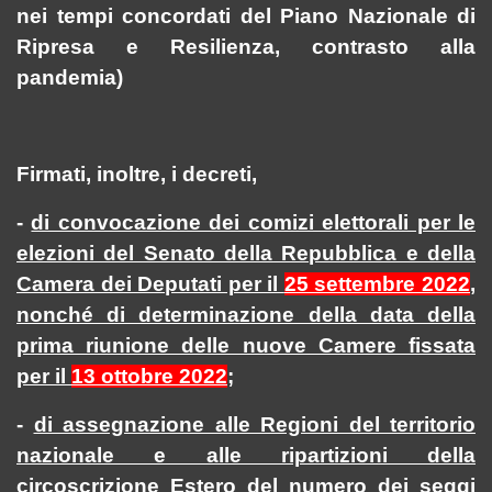
nei tempi concordati del Piano Nazionale di
Ripresa e Resilienza,
contrasto alla
pandemia)
Firmati, inoltre, i decreti,
-
di convocazione dei comizi elettorali per le
elezioni del Senato della Repubblica e della
Camera dei Deputati per il
25 settembre 2022
,
nonché di determinazione della data della
prima riunione delle nuove Camere fissata
per il
13 ottobre 2022
;
-
di assegnazione alle Regioni del territorio
nazionale e alle ripartizioni della
circoscrizione Estero del numero dei seggi