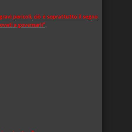
ravi pericoli, ciò è soprattutto il segno
rovati a governarli”