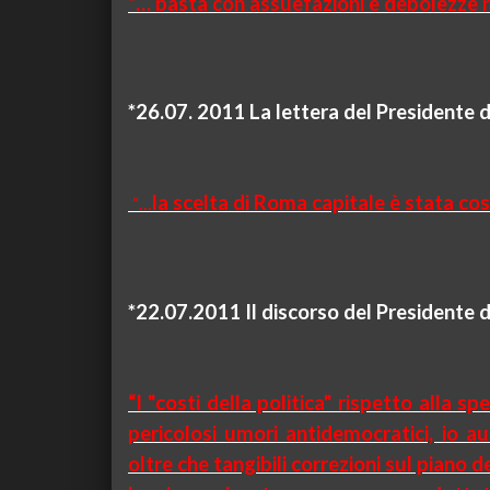
“… basta con assuefazioni e debolezze nel
*26.07. 2011 La lettera del Presidente 
la scelta di Roma capitale è stata cos
“…
*22.07.
2011 Il discorso del Presidente d
“I "costi della politica" rispetto alla
pericolosi umori antidemocratici, io au
oltre che tangibili correzioni sul piano 