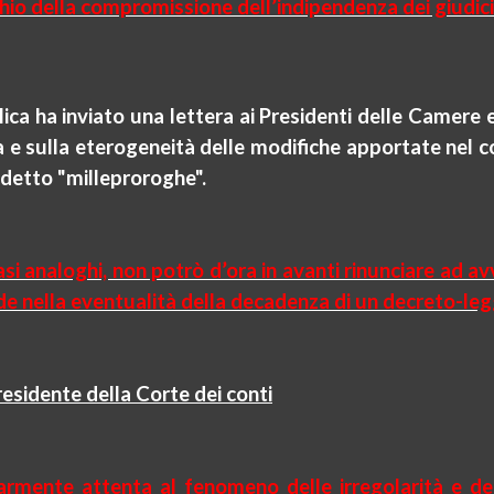
chio della compromissione dell’indipendenza dei giudici
ica ha inviato una lettera ai Presidenti delle Camere e
a e sulla eterogeneità delle modifiche apportate nel 
ddetto "
milleproroghe
".
asi analoghi, non potrò d’ora in avanti rinunciare ad avv
de nella eventualità della decadenza di un decreto-le
residente della Corte dei conti
larmente attenta al fenomeno delle irregolarità e de