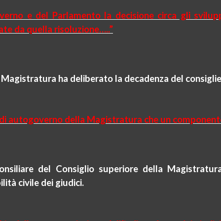
erno e del Parlamento la decisione circa gli sviluppi
zate da quella
risoluzione….
.”
la Magistratura ha deliberato la decadenza del consigl
no di autogoverno della Magistratura che un component
siliare del Consiglio superiore della Magistratur
tà civile dei giudici
.