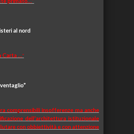
riste primato…”
steri al nord
ra Carta …
”
“ventaglio”
pera comprensibili insofferenze ma anche
icazione dell'architettura istituzionale
valutare con obbiettività e con attenzione