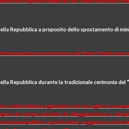
la lotta a quell'evasione di cui l'Italia ha ancora il t
della Repubblica a proposito dello spostamento di mini
tituzionalizzata con la riforma del titolo V della nost
ella Repubblica durante la tradizionale cerimonia del 
 spesso indiscriminata agitazione che raccoglie ed esas
spico da tempo decisioni di alleggerimento e semplif
del costume politico. In particolare, suggerisco ora di 