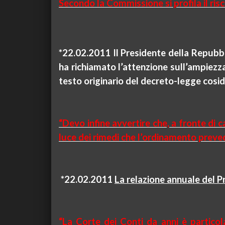
Secondo la Commissione si profila il ris
*22.02.
2011
Il Presidente della Repubbl
ha richiamato l’attenzione sull’ampiezz
testo originario del decreto-legge cosi
“Devo infine avvertire che, a fronte di c
luce dei rimedi che l’ordinamento preve
*22.02.2011
La relazione annuale del P
“La Corte dei Conti da anni è partico