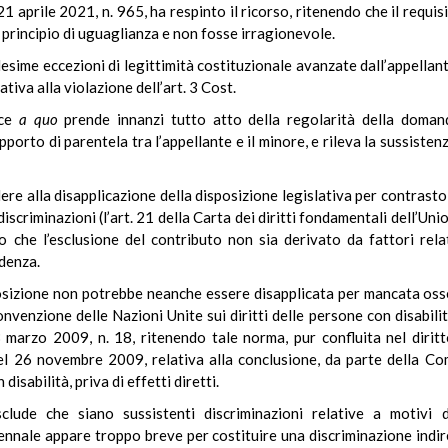
21 aprile 2021, n. 965, ha respinto il ricorso, ritenendo che il requi
principio di uguaglianza e non fosse irragionevole.
sime eccezioni di legittimità costituzionale avanzate dall’appellant
iva alla violazione dell’art. 3 Cost.
ice
a quo
prende innanzi tutto atto della regolarità della domand
orto di parentela tra l’appellante e il minore, e rileva la sussistenza
dere alla disapplicazione della disposizione legislativa per contrast
 discriminazioni (l’art. 21 della Carta dei diritti fondamentali dell’U
o che l’esclusione del contributo non sia derivato da fattori relat
idenza.
posizione non potrebbe neanche essere disapplicata per mancata os
Convenzione delle Nazioni Unite sui diritti delle persone con disabil
 marzo 2009, n. 18, ritenendo tale norma, pur confluita nel dirit
l 26 novembre 2009, relativa alla conclusione, da parte della Co
disabilità, priva di effetti diretti.
lude che siano sussistenti discriminazioni relative a motivi d
ennale appare troppo breve per costituire una discriminazione indiret