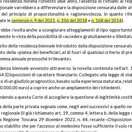
i residenza minima richiesto (due anni), l’assenza di richiami al requ
ionale varrebbero a differenziare la disposizione censurata dalle al
 del principio di proporzionalità e ragionevolezza, in quanto rife
ate le
sentenze n. 9 del 2021
,
n. 106 del 2018
e
n. 168 del 2014
).
rebbe rivolta anche a scongiurare atteggiamenti di tipo opportunistic
mente in vista della possibilità di «accedere gratuitamente e illimitat
uisito della residenza biennale introdotto dalla disposizione censur
 della «platea dei beneficiari, al di fuori di qualsiasi criterio di pre
 somma annuale pressoché irrilevante».
sidenza biennale avvenuto attraverso la novella contenuta nell’art.
(Disposizioni di carattere finanziario. Collegato alla legge di sta
to di un giudizio prognostico, basato sulla esperienza maturata, relat
50.000,00 euro) a coprire anche un ampliamento dei richiedenti.
 chiedendo a questa Corte di accogliere la questione di legittimità costi
a della parte privata segnala come, negli anni successivi a quello n
 regionale (il già richiamato art. 19, comma 4, lettera
b
, della legge
lla Regione Toscana 29 dicembre 2022, n. 44, recante «Disposizioni 
o stabilito che per l’accesso al medesimo fosse sufficiente il solo 