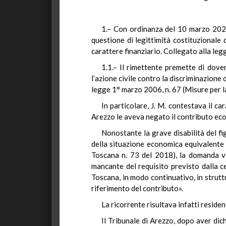
1.– Con ordinanza del 10 marzo 2023,
questione di legittimità costituzionale 
carattere finanziario. Collegato alla legge
1.1.– Il rimettente premette di dove
l’azione civile contro la discriminazione 
legge 1° marzo 2006, n. 67 (Misure per la 
In particolare, J. M. contestava il c
Arezzo le aveva negato il contributo econ
Nonostante la grave disabilità del fig
della situazione economica equivalente 
Toscana n. 73 del 2018), la domanda v
mancante del requisito previsto dalla c
Toscana, in modo continuativo, in strut
riferimento del contributo».
La ricorrente risultava infatti resid
Il Tribunale di Arezzo, dopo aver dic