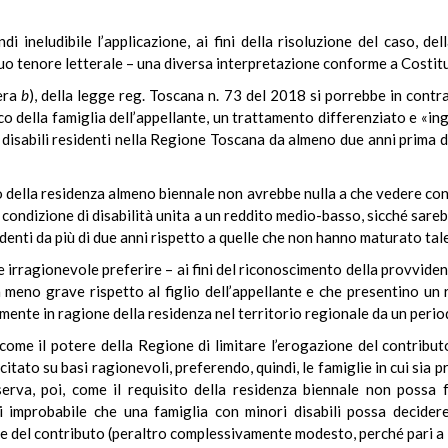
ndi ineludibile l’applicazione, ai fini della risoluzione del caso, d
uo tenore letterale – una diversa interpretazione conforme a Costit
tera
b
), della legge reg. Toscana n. 73 del 2018 si porrebbe in contra
rico della famiglia dell’appellante, un trattamento differenziato e «in
i disabili residenti nella Regione Toscana da almeno due anni prima d
to della residenza almeno biennale non avrebbe nulla a che vedere co
a condizione di disabilità unita a un reddito medio-basso, sicché sare
identi da più di due anni rispetto a quelle che non hanno maturato tale
irragionevole preferire – ai fini del riconoscimento della provvidenza
à meno grave rispetto al figlio dell’appellante e che presentino un
mente in ragione della residenza nel territorio regionale da un period
a come il potere della Regione di limitare l’erogazione del contribu
citato su basi ragionevoli, preferendo, quindi, le famiglie in cui sia 
erva, poi, come il requisito della residenza biennale non possa
improbabile che una famiglia con minori disabili possa decidere d
ire del contributo (peraltro complessivamente modesto, perché pari a 