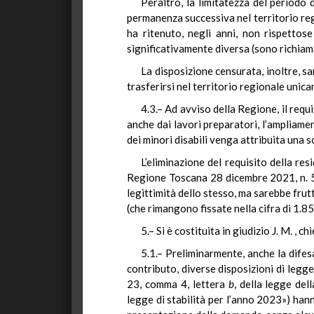
Peraltro, la limitatezza del periodo d
permanenza successiva nel territorio reg
ha ritenuto, negli anni, non rispettose
significativamente diversa (sono richiam
La disposizione censurata, inoltre, sa
trasferirsi nel territorio regionale unica
4.3.– Ad avviso della Regione, il req
anche dai lavori preparatori, l’ampliamento
dei minori disabili venga attribuita una
L’eliminazione del requisito della re
Regione Toscana 28 dicembre 2021, n. 54 
legittimità dello stesso, ma sarebbe frut
(che rimangono fissate nella cifra di 1.8
5.– Si è costituita in giudizio J. M. ,
5.1.– Preliminarmente, anche la difes
contributo, diverse disposizioni di legge
23, comma 4, lettera
b
, della legge de
legge di stabilità per l’anno 2023») hann