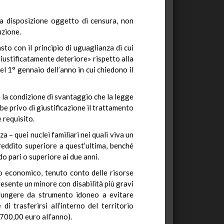
ella disposizione oggetto di censura, non
uzione.
sto con il principio di uguaglianza di cui
giustificatamente deteriore» rispetto alla
el 1° gennaio dell’anno in cui chiedono il
n la condizione di svantaggio che la legge
bbe privo di giustificazione il trattamento
 requisito.
 – quei nuclei familiari nei quali viva un
 reddito superiore a quest’ultima, benché
o pari o superiore ai due anni.
to economico, tenuto conto delle risorse
presente un minore con disabilità più gravi
 fungere da strumento idoneo a evitare
i trasferirsi all’interno del territorio
700,00 euro all’anno).