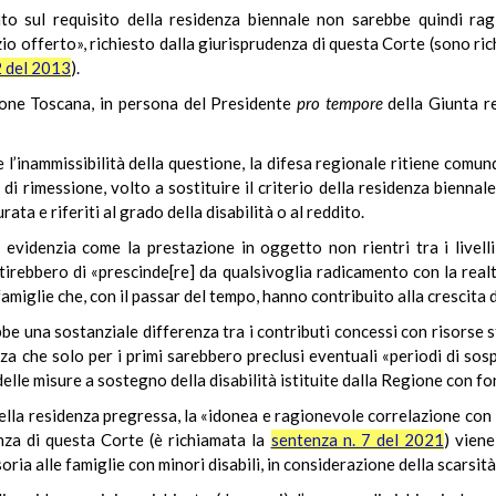
dato sul requisito della residenza biennale non sarebbe quindi rag
io offerto», richiesto dalla giurisprudenza di questa Corte (sono ri
2 del 2013
).
egione Toscana, in persona del Presidente
pro tempore
della Giunta r
’inammissibilità della questione, la difesa regionale ritiene comun
di rimessione, volto a sostituire il criterio della residenza bienna
rata e riferiti al grado della disabilità o al reddito.
 evidenzia come la prestazione in oggetto non rientri tra i livelli
entirebbero di «prescinde[re] da qualsivoglia radicamento con la real
famiglie che, con il passar del tempo, hanno contribuito alla crescita
 una sostanziale differenza tra i contributi concessi con risorse st
za che solo per i primi sarebbero preclusi eventuali «periodi di sos
elle misure a sostegno della disabilità istituite dalla Regione con fo
ella residenza pregressa, la «idonea e ragionevole correlazione con la
enza di questa Corte (è richiamata la
sentenza n. 7 del 2021
) viene
oria alle famiglie con minori disabili, in considerazione della scarsità