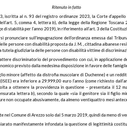
Ritenuto in fatto
 iscritta al n. 93 del registro ordinanze 2023, la Corte d’appello 
dell’art. 5, comma 4, lettera
b
), della legge della Regione Toscana 
 di stabilità per l’anno 2019), in riferimento all’art. 3 della Costituz
rsi pronunciare sull’impugnazione dell’ordinanza emessa dal Tribun
delle persone con disabilità proposta da J. M. , cittadina albanese resid
tutela giudiziaria delle persone con disabilità vittime di discriminazi
arattere discriminatorio del provvedimento con cui, in applicazione d
omico previsto dalla medesima disposizione in favore delle famiglie c
lio minore (affetto da distrofia muscolare di Duchenne) e un reddito 
(ISEE) era inferiore a 29.999,00 euro l’anno (come richiesto dall’a
olta a ottenere la provvidenza in questione – presentata il 12 m
ensurata lettera
b
), secondo la quale «sia il genitore sia il figlio 
ture non occupate abusivamente, da almeno ventiquattro mesi anteced
ente nel Comune di Arezzo solo dal 5 marzo 2019, quindi da meno di ve
hiarato manifestamente infondata la questione di legittimità costit