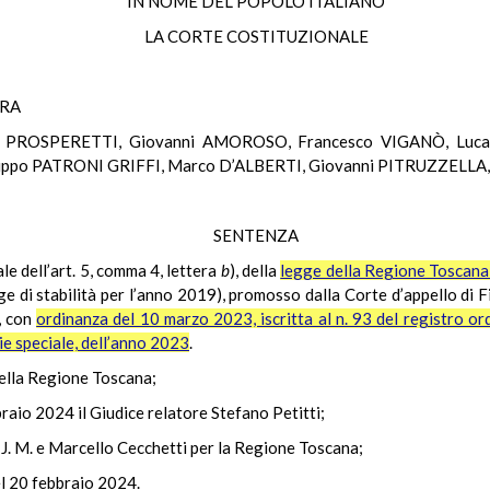
IN NOME DEL POPOLO ITALIANO
LA CORTE COSTITUZIONALE
ERA
o PROSPERETTI, Giovanni AMOROSO, Francesco VIGANÒ, Luca
ppo PATRONI GRIFFI, Marco D’ALBERTI, Giovanni PITRUZZELLA
SENTENZA
ale dell’art. 5, comma 4, lettera
b
), della
legge della Regione Toscana
gge di stabilità per l’anno 2019), promosso dalla Corte d’appello di 
, con
ordinanza del 10 marzo 2023, iscritta al n. 93 del registro o
ie speciale, dell’anno 2023
.
 della Regione Toscana;
raio 2024 il Giudice relatore Stefano Petitti;
 J. M. e Marcello Cecchetti per la Regione Toscana;
el 20 febbraio 2024.