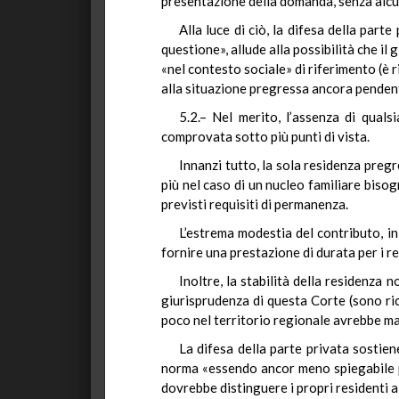
presentazione della domanda, senza alcu
Alla luce di ciò, la difesa della part
questione», allude alla possibilità che i
«nel contesto sociale» di riferimento (è 
alla situazione pregressa ancora penden
5.2.– Nel merito, l’assenza di quals
comprovata sotto più punti di vista.
Innanzi tutto, la sola residenza pregr
più nel caso di un nucleo familiare biso
previsti requisiti di permanenza.
L’estrema modestia del contributo, in
fornire una prestazione di durata per i res
Inoltre, la stabilità della residenza
giurisprudenza di questa Corte (sono ri
poco nel territorio regionale avrebbe ma
La difesa della parte privata sostie
norma «essendo ancor meno spiegabile p
dovrebbe distinguere i propri residenti 