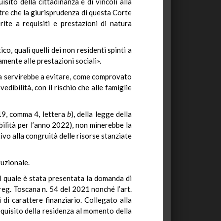
isito della cittadinanza e di vincoli alla
tre che la giurisprudenza di questa Corte
rite a requisiti e prestazioni di natura
o, quali quelli dei non residenti spinti a
amente alle prestazioni sociali».
ata servirebbe a evitare, come comprovato
vedibilità, con il rischio che alle famiglie
 19, comma 4, lettera
b
), della legge della
bilità per l’anno 2022), non minerebbe la
ivo alla congruità delle risorse stanziate
tuzionale.
el quale è stata presentata la domanda di
 reg. Toscana n. 54 del 2021 nonché l’art.
di carattere finanziario. Collegato alla
requisito della residenza al momento della