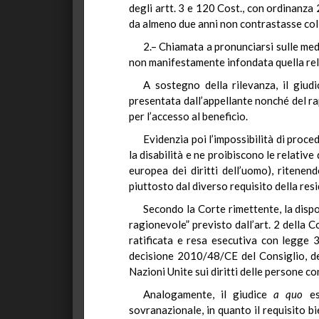
degli artt. 3 e 120 Cost., con ordinanza 
da almeno due anni non contrastasse col 
2.– Chiamata a pronunciarsi sulle mede
non manifestamente infondata quella relat
A sostegno della rilevanza, il giud
presentata dall’appellante nonché del rapp
per l’accesso al beneficio.
Evidenzia poi l’impossibilità di proce
la disabilità e ne proibiscono le relative
europea dei diritti dell’uomo), ritenend
piuttosto dal diverso requisito della res
Secondo la Corte rimettente, la dis
ragionevole” previsto dall’art. 2 della 
ratificata e resa esecutiva con legge 3
decisione 2010/48/CE del Consiglio, de
Nazioni Unite sui diritti delle persone con 
Analogamente, il giudice
a quo
esc
sovranazionale, in quanto il requisito bi