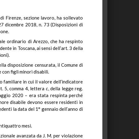
di Firenze, sezione lavoro, ha sollevato
27 dicembre 2018, n. 73 (Disposizioni di
ione.
ale ordinario di Arezzo, che ha respinto
ente in Toscana, ai sensi dell’art. 3 della
oni).
ella disposizione censurata, il Comune di
on figli minori disabili.
familiare in cui il valore dell’indicatore
rt. 5, comma 4, lettera
c
, della legge reg.
aggio 2020 – era stata respinta perché
minore disabile devono essere residenti in
enti la data del 1° gennaio dell’anno di
ntiquattro mesi.
uzionale avanzata da J. M. per violazione