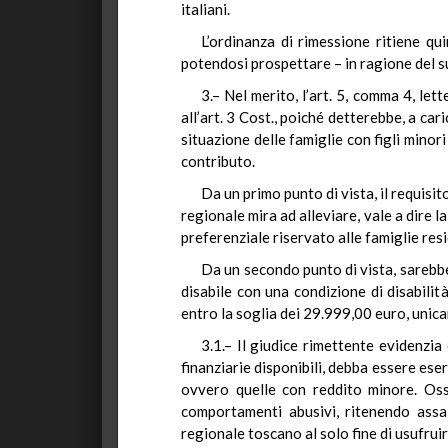
italiani.
L’ordinanza di rimessione ritiene qui
potendosi prospettare – in ragione del s
3.– Nel merito, l’art. 5, comma 4, let
all’art. 3 Cost., poiché detterebbe, a ca
situazione delle famiglie con figli minor
contributo.
Da un primo punto di vista, il requisi
regionale mira ad alleviare, vale a dire l
preferenziale riservato alle famiglie res
Da un secondo punto di vista, sarebbe 
disabile con una condizione di disabilit
entro la soglia dei 29.999,00 euro, unica
3.1.– Il giudice rimettente evidenzi
finanziarie disponibili, debba essere eser
ovvero quelle con reddito minore. Oss
comportamenti abusivi, ritenendo assai 
regionale toscano al solo fine di usufru