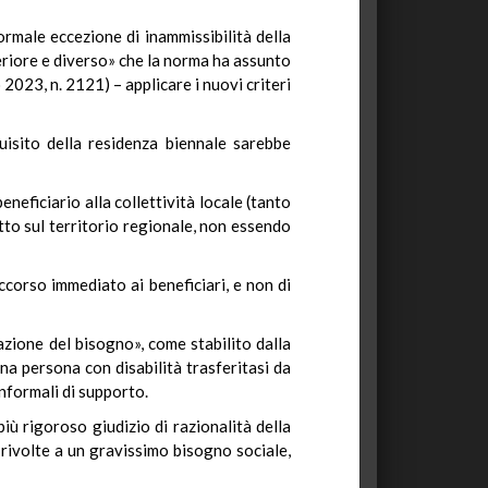
formale eccezione di inammissibilità della
teriore e diverso» che la norma ha assunto
2023, n. 2121) – applicare i nuovi criteri
quisito della residenza biennale sarebbe
neficiario alla collettività locale (tanto
tto sul territorio regionale, non essendo
ccorso immediato ai beneficiari, e non di
azione del bisogno», come stabilito dalla
 una persona con disabilità trasferitasi da
nformali di supporto.
ù rigoroso giudizio di razionalità della
ivolte a un gravissimo bisogno sociale,