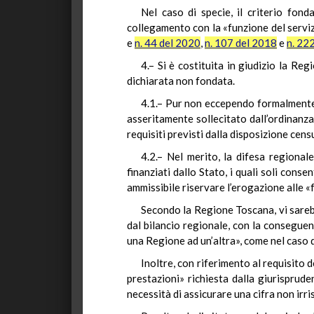
Nel caso di specie, il criterio fon
collegamento con la «funzione del serviz
e
n. 44 del 2020
,
n. 107 del 2018
e
n. 22
4.– Si è costituita in giudizio la R
dichiarata non fondata.
4.1.– Pur non eccependo formalmente l
asseritamente sollecitato dall’ordinanza 
requisiti previsti dalla disposizione censu
4.2.– Nel merito, la difesa regionale
finanziati dallo Stato, i quali soli cons
ammissibile riservare l’erogazione alle «
Secondo la Regione Toscana, vi sarebbe
dal bilancio regionale, con la conseguen
una Regione ad un’altra», come nel caso d
Inoltre, con riferimento al requisito d
prestazioni» richiesta dalla giurisprud
necessità di assicurare una cifra non irris