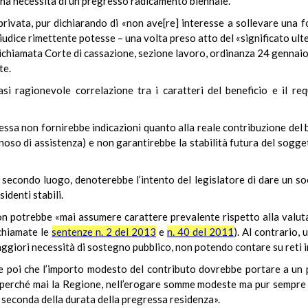
na necessità di un pregresso radicamento biennale.
e privata, pur dichiarando di «non ave[re] interesse a sollevare una 
l giudice rimettente potesse – una volta preso atto del «significato ul
richiamata Corte di cassazione, sezione lavoro, ordinanza 24 gennaio 
te.
iasi ragionevole correlazione tra i caratteri del beneficio e il re
essa non fornirebbe indicazioni quanto alla reale contribuzione del be
gnoso di assistenza) e non garantirebbe la stabilità futura del sogge
 secondo luogo, denoterebbe l’intento del legislatore di dare un so
identi stabili.
 non potrebbe «mai assumere carattere prevalente rispetto alla valut
chiamate le
sentenze n. 2 del 2013
e
n. 40 del 2011
). Al contrario,
ggiori necessità di sostegno pubblico, non potendo contare su reti i
ne poi che l’importo modesto del contributo dovrebbe portare a un pi
erché mai la Regione, nell’erogare somme modeste ma pur sempre r
a seconda della durata della pregressa residenza».