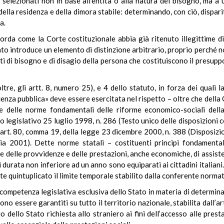
selezionati non in base all’entità o alla natura del bisogno, ma a
ella residenza e della dimora stabile: determinando, con ciò, dispari
a.
corda come la Corte costituzionale abbia già ritenuto illegittime di
rato introduce un elemento di distinzione arbitrario, proprio perché 
ti di bisogno e di disagio della persona che costituiscono il presupp
re, gli artt. 8, numero 25), e 4 dello statuto, in forza dei quali l
enza pubblica» deve essere esercitata nel rispetto – oltre che della 
o e delle norme fondamentali delle riforme economico-sociali dell
o legislativo 25 luglio 1998, n. 286 (Testo unico delle disposizioni 
l’art. 80, comma 19, della legge 23 dicembre 2000, n. 388 (Disposizio
ria 2001). Dette norme statali – costituenti principi fondamentali
one delle provvidenze e delle prestazioni, anche economiche, di assisten
durata non inferiore ad un anno sono equiparati ai cittadini italiani.
e quintuplicato il limite temporale stabilito dalla conferente normat
 competenza legislativa esclusiva dello Stato in materia di determinaz
bbono essere garantiti su tutto il territorio nazionale, stabilita dall
o dello Stato richiesta allo straniero ai fini dell’accesso alle pres