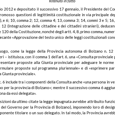
Ritenuto in fatto
io 2012 e depositato il successivo 17 gennaio, il Presidente del Con
romosso questioni di legittimità costituzionale in via principale deg
c), e 6; 10, comma 2; 12, comma 4; 13, comma 3; 14, commi 3 e 5; 16,
 (Integrazione delle cittadine e dei cittadini stranieri), deducend
e 120 della Costituzione, nonché degli artt. 4, 8, primo comma, numer
ecante «Approvazione del testo unico delle leggi costituzionali conce
mo luogo, come la legge della Provincia autonoma di Bolzano n. 1
ieri – istituisca, con il comma 1 dell’art. 6, una «Consulta provinciale
resentare proposte alla Giunta provinciale per adeguare le norme 
ormulare proposte sul programma pluriennale» e di «esprimere par
a Giunta provinciale».
art. 6 include tra i componenti della Consulta anche «una persona in 
per la provincia di Bolzano»; mentre il successivo comma 6 aggiunge 
ona da essi delegata».
osizioni da ultimo citate la legge impugnata avrebbe attribuito funzio
 del Governo per la Provincia di Bolzano), imponendo loro di desig
omponente titolare o un suo delegato. In tal modo, la Provincia avre