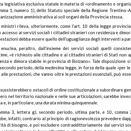
za legislativa esclusiva statale in materia di «ordinamento e organi
 comma 1, numero 1), dello Statuto speciale della Regione Trentino-Al
ganizzazione amministrativa ai soli organi della Provincia stessa.
 ministri rileva, ulteriormente, come l’art. 10 della legge provincial
accesso ai servizi sociali i cittadini stranieri con residenza e dimora
restazioni debba essere quello dell’uguaglianza degli interventi a par
uclea, peraltro, dall’insieme dei servizi sociali quelli consiste
me, «è richiesto alle cittadine e ai cittadini stranieri di Stati no
denza e dimora stabile in provincia di Bolzano». Tale disposizione si
 secondo periodo, della medesima legge, in forza della quale «per le c
alle prestazioni, che vanno oltre le prestazioni essenziali, può ess
sussisterebbero ostacoli di ordine costituzionale a subordinare gene
iero nel territorio nazionale e nelle sue articolazioni, sarebbe inve
a e, in particolare, una durata minima quinquennale.
, comma 3, lettera g), secondo periodo, ultima parte, e 10, comma
rebbe, infatti, contrario al principio di ragionevolezza prevedere da
tà di bisogno, e poi escludere contraddittoriamente dai servizi soci