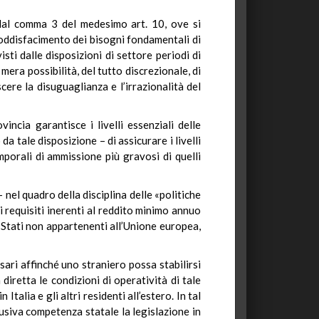
 dal comma 3 del medesimo art. 10, ove si
l soddisfacimento dei bisogni fondamentali di
sti dalle disposizioni di settore periodi di
mera possibilità, del tutto discrezionale, di
ere la disuguaglianza e l’irrazionalità del
ncia garantisce i livelli essenziali delle
da tale disposizione – di assicurare i livelli
emporali di ammissione più gravosi di quelli
 nel quadro della disciplina delle «politiche
 i requisiti inerenti al reddito minimo annuo
di Stati non appartenenti all’Unione europea,
sari affinché uno straniero possa stabilirsi
diretta le condizioni di operatività di tale
talia e gli altri residenti all’estero. In tal
lusiva competenza statale la legislazione in