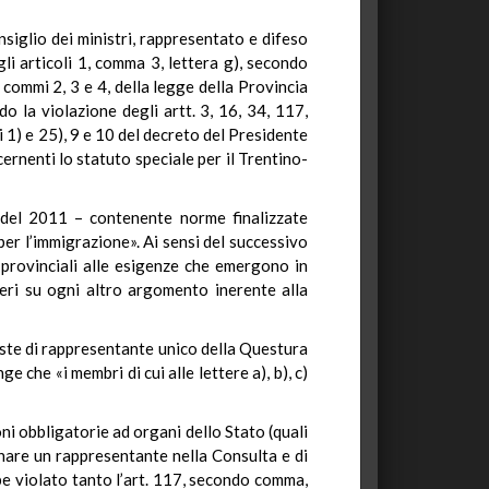
siglio dei ministri, rappresentato e difeso
li articoli 1, comma 3, lettera g), secondo
 commi 2, 3 e 4, della legge della Provincia
o la violazione degli artt. 3, 16, 34, 117,
i 1) e 25), 9 e 10 del decreto del Presidente
rnenti lo statuto speciale per il Trentino-
2 del 2011 – contenente norme finalizzate
 per l’immigrazione». Ai sensi del successivo
provinciali alle esigenze che emergono in
eri su ogni altro argomento inerente alla
veste di rappresentante unico della Questura
che «i membri di cui alle lettere a), b), c)
ni obbligatorie ad organi dello Stato (quali
nare un rappresentante nella Consulta e di
bbe violato tanto l’art. 117, secondo comma,