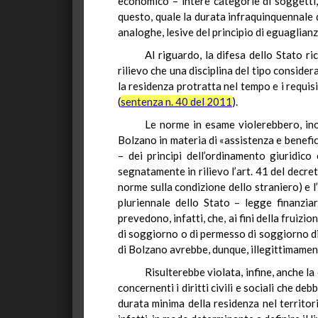
economico – intere categorie di soggetti, 
questo, quale la durata
infraquinquennale
d
analoghe, lesive del principio di eguaglianz
Al riguardo, la difesa dello Stato ri
rilievo che una disciplina del tipo conside
la residenza protratta nel tempo e i requisi
(
sentenza n. 40 del 2011
).
Le norme in esame violerebbero, inolt
Bolzano in materia di «assistenza e benefic
– dei principi dell’ordinamento giuridic
segnatamente in rilievo l’art. 41 del decret
norme sulla condizione dello straniero) e 
pluriennale dello Stato – legge finanzia
prevedono, infatti, che, ai fini della fruizi
di soggiorno o di permesso di soggiorno di 
di Bolzano avrebbe, dunque, illegittimament
Risulterebbe violata, infine, anche la
concernenti i diritti civili e sociali che de
durata minima della residenza nel territori