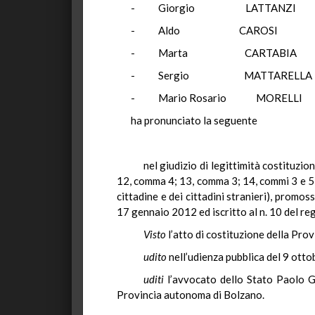
-
Giorgio
LATTANZI
-
Aldo
CAROSI
-
Marta
CARTABIA
-
Sergio
MATTARELLA
-
Mario Rosario
MORELLI
ha pronunciato la seguente
nel giudizio di legittimità costituzio
12, comma 4; 13, comma 3; 14, commi 3 e 5;
cittadine e dei cittadini stranieri), promos
17 gennaio 2012 ed iscritto al n. 10 del re
Visto
l’atto di costituzione della Pro
udito
nell’udienza pubblica del 9 otto
uditi
l’avvocato dello Stato Paolo G
Provincia autonoma di Bolzano.