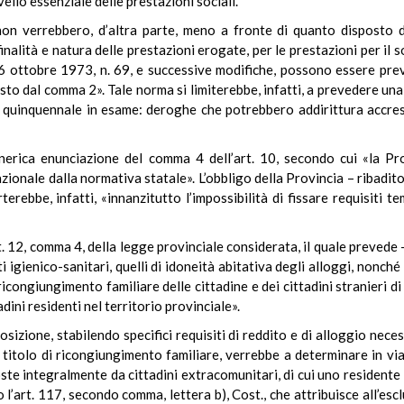
ivello essenziale delle prestazioni sociali.
 non verrebbero, d’altra parte, meno a fronte di quanto disposto
 finalità e natura delle prestazioni erogate, per le prestazioni per i
26 ottobre 1973, n. 69, e successive modifiche, possono essere previ
to dal comma 2». Tale norma si limiterebbe, infatti, a prevedere una 
 quinquennale in esame: deroghe che potrebbero addirittura accresc
erica enunciazione del comma 4 dell’art. 10, secondo cui «la Provi
azionale dalla normativa statale». L’obbligo della Provincia – ribadito 
terebbe, infatti, «innanzitutto l’impossibilità di fissare requisiti t
t. 12, comma 4, della legge provinciale considerata, il quale prevede –
ti igienico-sanitari, quelli di idoneità abitativa degli alloggi, nonché
el ricongiungimento familiare delle cittadine e dei cittadini stranieri 
tadini residenti nel territorio provinciale».
sizione, stabilendo specifici requisiti di reddito e di alloggio neces
 titolo di ricongiungimento familiare, verrebbe a determinare in via 
te integralmente da cittadini extracomunitari, di cui uno residente in I
’art. 117, secondo comma, lettera b), Cost., che attribuisce all’esc