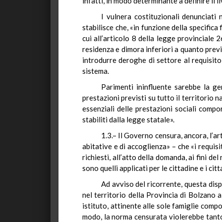
infatti, in modo determinante a definire il l
I vulnera costituzionali denunciati
stabilisce che, «in funzione della specifica
cui all’articolo 8 della legge provinciale 
residenza e dimora inferiori a quanto previs
introdurre deroghe di settore al requisito
sistema.
Parimenti ininfluente sarebbe la gen
prestazioni previsti su tutto il territorio n
essenziali delle prestazioni sociali compor
stabiliti dalla legge statale».
1.3.– Il Governo censura, ancora, l’ar
abitative e di accoglienza» – che «i requisi
richiesti, all’atto della domanda, ai fini d
sono quelli applicati per le cittadine e i cit
Ad avviso del ricorrente, questa dispo
nel territorio della Provincia di Bolzano a
istituto, attinente alle sole famiglie compos
modo, la norma censurata violerebbe tanto l