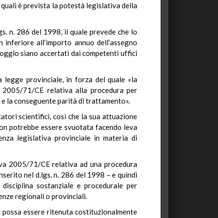
quali è prevista la potestà legislativa della
gs. n. 286 del 1998, il quale prevede che lo
n inferiore all’importo annuo dell’assegno
lloggio siano accertati dai competenti uffici
a legge provinciale, in forza del quale «la
a 2005/71/CE relativa alla procedura per
nza e la conseguente parità di trattamento».
tori scientifici, così che la sua attuazione
 non potrebbe essere svuotata facendo leva
enza legislativa provinciale in materia di
ettiva 2005/71/CE relativa ad una procedura
inserito nel d.lgs. n. 286 del 1998 – e quindi
a disciplina sostanziale e procedurale per
enze regionali o provinciali.
a possa essere ritenuta costituzionalmente