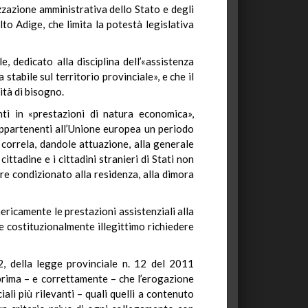
zzazione amministrativa dello Stato e degli
to Adige, che limita la potestà legislativa
e, dedicato alla disciplina dell’«assistenza
 stabile sul territorio provinciale», e che il
ità di bisogno.
nti in «prestazioni di natura economica»,
n appartenenti all’Unione europea un periodo
 correla, dandole attuazione, alla generale
ittadine e i cittadini stranieri di Stati non
ere condizionato alla residenza, alla dimora
ricamente le prestazioni assistenziali alla
ce costituzionalmente illegittimo richiedere
 2, della legge provinciale n. 12 del 2011
pprima – e correttamente – che l’erogazione
ali più rilevanti – quali quelli a contenuto