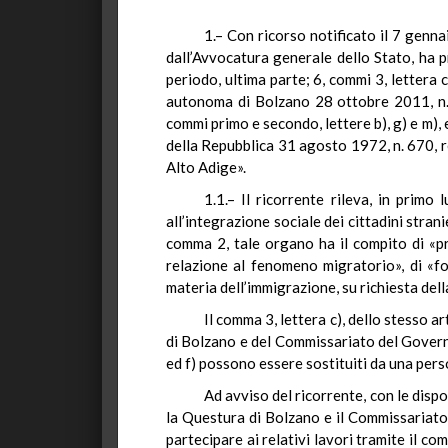
1.– Con ricorso notificato il 7 genna
dall’Avvocatura generale dello Stato, ha p
periodo, ultima parte; 6, commi 3, lettera 
autonoma di Bolzano 28 ottobre 2011, n. 12
commi primo e secondo, lettere b), g) e m), 
della Repubblica 31 agosto 1972, n. 670, r
Alto Adige».
1.1.– Il ricorrente rileva, in pri
all’integrazione sociale dei cittadini stran
comma 2, tale organo ha il compito di «p
relazione al fenomeno migratorio», di «f
materia dell’immigrazione, su richiesta dell
Il comma 3, lettera c), dello stesso 
di Bolzano e del Commissariato del Governo 
ed f) possono essere sostituiti da una pers
Ad avviso del ricorrente, con le disp
la Questura di Bolzano e il Commissariato
partecipare ai relativi lavori tramite il c