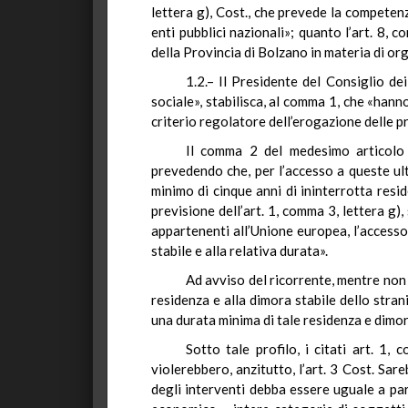
lettera g), Cost., che prevede la competen
enti pubblici nazionali»; quanto l’art. 8,
della Provincia di Bolzano in materia di or
1.2.– Il Presidente del Consiglio dei
sociale», stabilisca, al comma 1, che «hanno 
criterio regolatore dell’erogazione delle p
Il comma 2 del medesimo articolo en
prevedendo che, per l’accesso a queste ulti
minimo di cinque anni di ininterrotta resi
previsione dell’art. 1, comma 3, lettera g),
appartenenti all’Unione europea, l’accesso 
stabile e alla relativa durata».
Ad avviso del ricorrente, mentre non 
residenza e alla dimora stabile dello stran
una durata minima di tale residenza e dimor
Sotto tale profilo, i citati art. 1
violerebbero, anzitutto, l’art. 3 Cost. Sa
degli interventi debba essere uguale a pari