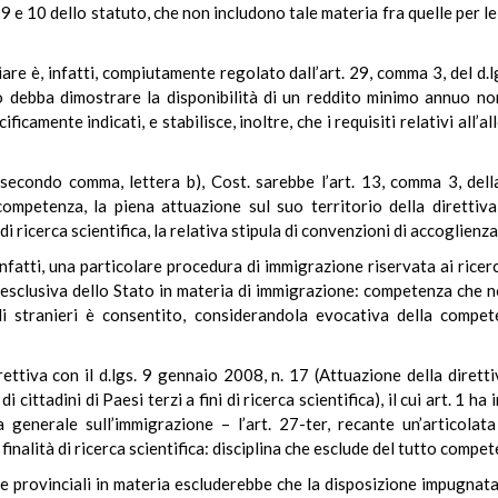
 9 e 10 dello statuto, che non includono tale materia fra quelle per le 
iare è, infatti, compiutamente regolato dall’art. 29, comma 3, del d.l
o debba dimostrare la disponibilità di un reddito minimo annuo no
camente indicati, e stabilisce, inoltre, che i requisiti relativi all’a
, secondo comma, lettera b), Cost. sarebbe l’art. 13, comma 3, dell
ompetenza, la piena attuazione sul suo territorio della direttiv
ni di ricerca scientifica, la relativa stipula di convenzioni di accoglie
fatti, una particolare procedura di immigrazione riservata ai ricerca
 esclusiva dello Stato in materia di immigrazione: competenza che
gli stranieri è consentito, considerandola evocativa della compet
direttiva con il d.lgs. 9 gennaio 2008, n. 17 (Attuazione della dir
cittadini di Paesi terzi a fini di ricerca scientifica), il cui art. 1 ha 
 generale sull’immigrazione – l’art. 27-ter, recante un’articolat
 finalità di ricerca scientifica: disciplina che esclude del tutto compet
e provinciali in materia escluderebbe che la disposizione impugnat