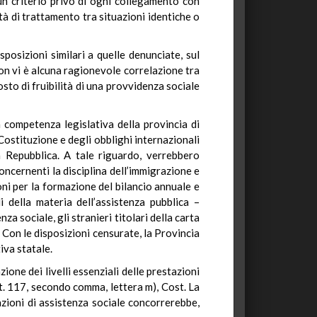
 un criterio privo di ogni collegamento con
tà di trattamento tra situazioni identiche o
sposizioni similari a quelle denunciate, sul
non vi è alcuna ragionevole correlazione tra
osto di fruibilità di una provvidenza sociale
a competenza legislativa della provincia di
Costituzione e degli obblighi internazionali
a Repubblica. A tale riguardo, verrebbero
concernenti la disciplina dell’immigrazione e
ni per la formazione del bilancio annuale e
 della materia dell’assistenza pubblica –
za sociale, gli stranieri titolari della carta
 Con le disposizioni censurate, la Provincia
iva statale.
ione dei livelli essenziali delle prestazioni
’art. 117, secondo comma, lettera m), Cost. La
tazioni di assistenza sociale concorrerebbe,