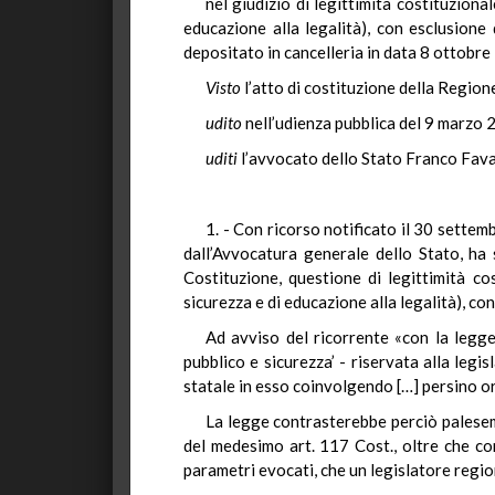
nel giudizio di legittimità costituzion
educazione alla legalità), con esclusione 
depositato in cancelleria in data 8 ottobre 
Visto
l’atto di costituzione della Regio
udito
nell’udienza pubblica del 9 marzo
uditi
l’avvocato dello Stato Franco Favar
1. - Con ricorso notificato il 30 settem
dall’Avvocatura generale dello Stato, ha 
Costituzione, questione di legittimità c
sicurezza e di educazione alla legalità), con 
Ad avviso del ricorrente «con la legge
pubblico e sicurezza’ - riservata alla legis
statale in esso coinvolgendo […] persino or
La legge contrasterebbe perciò palese
del medesimo art. 117 Cost., oltre che co
parametri evocati, che un legislatore regio