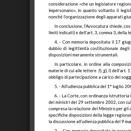
considerazione «che un legislatore regiona
impersonano», in quanto soltanto il legisl
nonché l’organizzazione degli apparati giudiz
In conclusione, l’Avvocatura chiede, così
limiti indicati) e dell’art. 3, comma 3, della 
4. - Con memoria depositata il 17 giug
dubbio di legittimità costituzionale degl
disposizioni meramente strumentali.
In particolare, in ordine alla composi
materie di cui alle lettere
f
)
, g
)
, l
) dell’art.
obbligo di partecipazione a carico dei sogge
5. - All’udienza pubblica del 1° luglio 
6. - La Corte, con ordinanza istruttoria
dei ministri del 29 settembre 2002, con cu
compresa la relazione del Ministro per gli af
specifiche disposizioni della legge region
la discussione all’udienza pubblica del 9 m
7. - Con memoria depositata in prossim