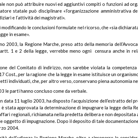
le non può attribuire nuovi ed aggiuntivi compiti o funzioni ad orga
atore statale può disciplinare «l’organizzazione amministrativa dell
iari e l’attività dei magistrati».
 modificando le conclusioni formulate nel ricorso, che «sia dichiarata l
legge in esame».
no 2003, la Regione Marche, preso atto della memoria dell’Avvocatu
i artt. 1 e 2 della legge, verrebbe meno ogni censura anche in rel
zione del Comitato di indirizzo, non sarebbe violata la competenza 
 117 Cost., per la ragione che la legge in esame istituisce un organism
tti individuati, che, per altro verso, conservano piena autonomia nell
2003 le parti hanno concluso come da verbale.
 in data 11 luglio 2003, ha disposto l’acquisizione dell’estratto del 
i è stata approvata la determinazione di impugnare la legge della 
fari regionali, richiamata nella predetta delibera e non depositata agl
ale oggetto di impugnazione. Dopo il deposito di tale documentazione,
arzo 2004.
ità dell’udienza la Regione Marche, oltre a riproporre le considera