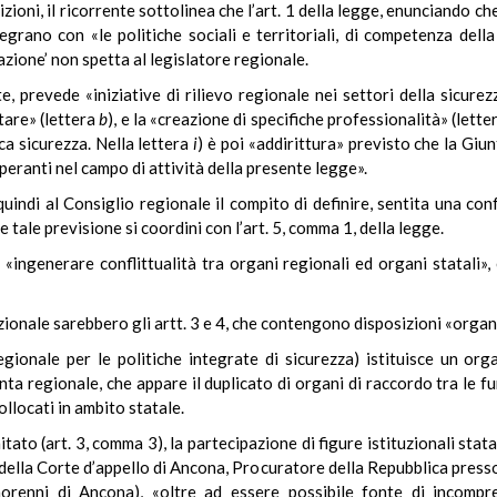
ioni, il ricorrente sottolinea che l’art. 1 della legge, enunciando che 
egrano con «le politiche sociali e territoriali, di competenza della
azione’ non spetta al legislatore regionale.
e, prevede «iniziative di rilievo regionale nei settori della sicurez
tare» (lettera
b
), e la «creazione di specifiche professionalità» (lett
ca sicurezza. Nella lettera
i
) è poi «addirittura» previsto che la Giu
peranti nel campo di attività della presente legge».
quindi al Consiglio regionale il compito di definire, sentita una con
 tale previsione si coordini con l’art. 5, comma 1, della legge.
d «ingenerare conflittualità tra organi regionali ed organi statali»
uzionale sarebbero gli artt. 3 e 4, che contengono disposizioni «organ
regionale per le politiche integrate di sicurezza) istituisce un o
a regionale, che appare il duplicato di organi di raccordo tra le fun
ollocati in ambito statale.
to (art. 3, comma 3), la partecipazione di figure istituzionali statal
 della Corte d’appello di Ancona, Procuratore della Repubblica presso
norenni di Ancona), «oltre ad essere possibile fonte di incompre