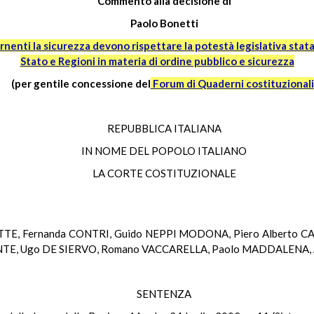
Commento alla decisione di
Paolo Bonetti
rnenti la sicurezza devono rispettare la potestà legislativa stat
Stato e Regioni in materia di ordine pubblico e sicurezza
(per gentile concessione del
Forum di Quaderni costituzionali
REPUBBLICA ITALIANA
IN NOME DEL POPOLO ITALIANO
LA CORTE COSTITUZIONALE
TTE, Fernanda CONTRI, Guido NEPPI MODONA, Piero Alberto CA
RANTE, Ugo DE SIERVO, Romano VACCARELLA, Paolo MADDALENA,
SENTENZA