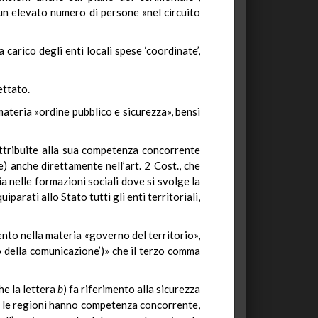
i un elevato numero di persone «nel circuito
 carico degli enti locali spese ‘coordinate’,
ettato.
materia «ordine pubblico e sicurezza», bensì
ttribuite alla sua competenza concorrente
le) anche direttamente nell’art. 2 Cost., che
sia nelle formazioni sociali dove si svolge la
arati allo Stato tutti gli enti territoriali,
ento nella materia «governo del territorio»,
nto della comunicazione’)» che il terzo comma
he la lettera
b
) fa riferimento alla sicurezza
ali le regioni hanno competenza concorrente,