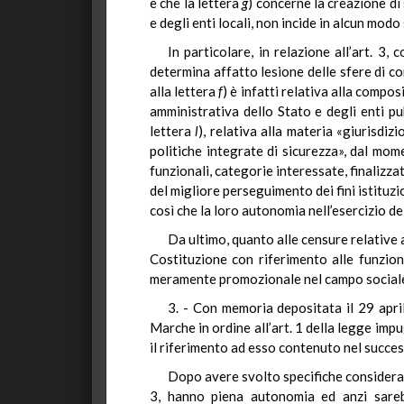
e che la lettera
g
) concerne la creazione di
e degli enti locali, non incide in alcun mod
In particolare, in relazione all’art. 3
determina affatto lesione delle sfere di co
alla lettera
f
) è infatti relativa alla compo
amministrativa dello Stato e degli enti pu
lettera
l
), relativa alla materia «giurisdi
politiche integrate di sicurezza», dal mom
funzionali, categorie interessate, finalizza
del migliore perseguimento dei fini istituzi
così che la loro autonomia nell’esercizio de
Da ultimo, quanto alle censure relative a
Costituzione con riferimento alle funzioni
meramente promozionale nel campo sociale e
3. - Con memoria depositata il 29 apri
Marche in ordine all’art. 1 della legge impu
il riferimento ad esso contenuto nel succes
Dopo avere svolto specifiche considerazio
3, hanno piena autonomia ed anzi sarebbe