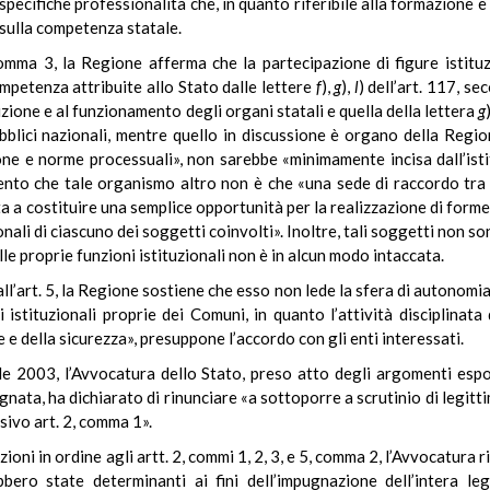
 specifiche professionalità che, in quanto riferibile alla formazione
o sulla competenza statale.
, comma 3, la Regione afferma che la partecipazione di figure istituz
mpetenza attribuite allo Stato dalle lettere
f
),
g
),
l
) dell’art. 117, s
sizione e al funzionamento degli organi statali e quella della lettera
g
bblici nazionali, mentre quello in discussione è organo della Region
zione e norme processuali», non sarebbe «minimamente incisa dall’ist
ento che tale organismo altro non è che «una sede di raccordo tra o
ta a costituire una semplice opportunità per la realizzazione di forme
onali di ciascuno dei soggetti coinvolti». Inoltre, tali soggetti non s
lle proprie funzioni istituzionali non è in alcun modo intaccata.
ll’art. 5, la Regione sostiene che esso non lede la sfera di autonomia f
 istituzionali proprie dei Comuni, in quanto l’attività disciplina
 della sicurezza», presuppone l’accordo con gli enti interessati.
le 2003, l’Avvocatura dello Stato, preso atto degli argomenti espos
gnata, ha dichiarato di rinunciare «a sottoporre a scrutinio di legit
sivo art. 2, comma 1».
ni in ordine agli artt. 2, commi 1, 2, 3, e 5, comma 2, l’Avvocatura ri
ro state determinanti ai fini dell’impugnazione dell’intera leg