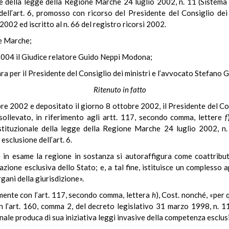
ale della legge della Regione Marche 24 luglio 2002, n. 11 (Sistema i
dell’art. 6, promosso con ricorso del Presidente del Consiglio dei
2002 ed iscritto al n. 66 del registro ricorsi 2002.
ne Marche;
 2004 il Giudice relatore Guido Neppi Modona;
a per il Presidente del Consiglio dei ministri e l’avvocato Stefano 
Ritenuto in fatto
bre 2002 e depositato il giorno 8 ottobre 2002, il Presidente del Co
sollevato, in riferimento agli artt. 117, secondo comma, lettere
f
ostituzionale della legge della Regione Marche 24 luglio 2002, n. 
esclusione dell’art. 6.
 in esame la regione in sostanza si autoraffigura come coattribut
lazione esclusiva dello Stato; e, a tal fine, istituisce un complesso
gani della giurisdizione».
mente con l’art. 117, secondo comma, lettera
h
), Cost. nonché, «per 
n l’art. 160, comma 2, del decreto legislativo 31 marzo 1998, n. 1
nale produca di sua iniziativa leggi invasive della competenza esclus