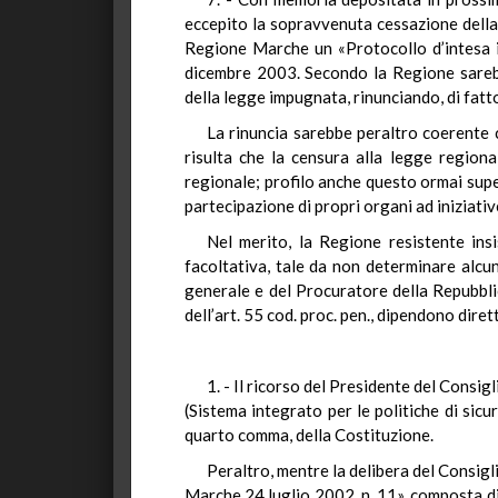
eccepito la sopravvenuta cessazione della
Regione Marche un «Protocollo d’intesa in 
dicembre 2003. Secondo la Regione sarebbe
della legge impugnata, rinunciando, di fatto
La rinuncia sarebbe peraltro coerente c
risulta che la censura alla legge regiona
regionale; profilo anche questo ormai supe
partecipazione di propri organi ad iniziativ
Nel merito, la Regione resistente ins
facoltativa, tale da non determinare alcu
generale e del Procuratore della Repubblic
dell’art. 55 cod. proc. pen., dipendono dire
1. - Il ricorso del Presidente del Consig
(Sistema integrato per le politiche di sicu
quarto comma, della Costituzione.
Peraltro, mentre la delibera del Consig
Marche 24 luglio 2002, n. 11», composta di n