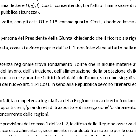
omma, lettere
f
),
g
),
l
), Cost., consentendo, tra l’altro, l’immissione d
a pubblica sicurezza».
 volta, con gli artt. 81 e 119, comma quarto, Cost., «laddove lascia a
n persona del Presidente della Giunta, chiedendo che il ricorso sia rig
a, come si evince proprio dall’art. 1, non interviene affatto nella 
.
etenza regionale trova fondamento, «oltre che in alcune materie a
del lavoro, dell’istruzione, dell’alimentazione, della protezione civi
onoscere e garantire i diritti inviolabili dell’uomo, sia come singoli 
el nuovo art. 114 Cost. in seno alla Repubblica devono ritenersi equip
toriali, la competenza legislativa della Regione trova diretto fondam
oporti civili’, ‘grandi reti di trasporto e di navigazione’, ‘ordiname
concorrente delle regioni.
 previsioni del comma 1 dell’art. 2, la difesa della Regione osserva c
a sicurezza alimentare, sicuramente riconducibili a materie per le qu