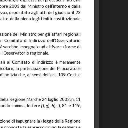
bre 2003 dal Ministro dell’interno e dalla
a», depositato agli atti del giudizio il 23
tto della piena legittimità costituzionale
zione del Ministro per gli affari regionali
al Comitato di indirizzo dell’Osservatorio
 si sarebbe impegnato ad attivare «forme di
e l’Osservatorio regionale.
tali al Comitato di indirizzo è meramente
icolare, la partecipazione del Procuratore
polizia che, ai sensi dell’art. 109 Cost. e
6) della Regione Marche 24 luglio 2002, n. 11
 secondo comma, lettere
f
),
g
),
h
),
l
), 81 e 119,
azione di impugnare la «legge della Regione
cui proposta fa espresso rinvio la delibera e