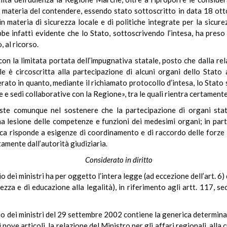
 materia del contendere, essendo stato sottoscritto in data 18 otto
materia di sicurezza locale e di politiche integrate per la sicurezz
 infatti evidente che lo Stato, sottoscrivendo l’intesa, ha preso a
, al ricorso.
on la limitata portata dell’impugnativa statale, posto che dalla rela
le è circoscritta alla partecipazione di alcuni organi dello Stato 
rato in quanto, mediante il richiamato protocollo d’intesa, lo Stato
e e sedi collaborative con la Regione», tra le quali rientra certament
iste comunque nel sostenere che la partecipazione di organi sta
na lesione delle competenze e funzioni dei medesimi organi; in part
a risponde a esigenze di coordinamento e di raccordo delle forze di 
ttamente dall’autorità giudiziaria.
Considerato in diritto
lio dei ministri ha per oggetto l’intera legge (ad eccezione dell’art. 
rezza e di educazione alla legalità), in riferimento agli artt. 117,
lio dei ministri del 29 settembre 2002 contiene la generica determin
ove articoli, la relazione del Ministro per gli affari regionali, alla 