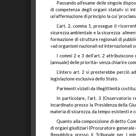
Passando all’esame delle singole disposiz
di competenza degli organi statali» si int
un’affermazione di principio la cui ‘proclam
L’art. 2, comma 1, prosegue il ricorrent
sicurezza ambientale e la sicurezza alimen
formazione di strutture regionali di pubbli
«ad organismi nazionali ed internazionali o
I commi 2 e 3 dell’art. 2 attribuiscono 
(annuale) delle priorità» senza chiarire come
L’intero art. 2 si presterebbe perciò a
legislazione esclusiva dello Stato.
Parimenti viziati da illegittimità costit
In particolare, l’art. 3 (Osservatorio 
incardinato presso la Presidenza della Giunt
materia di sicurezza, da tempo esistenti e c
Quanto alla composizione di detto Comita
di organi giudiziari (Procuratore generale
Repubblica presso il Tribunale per i mi