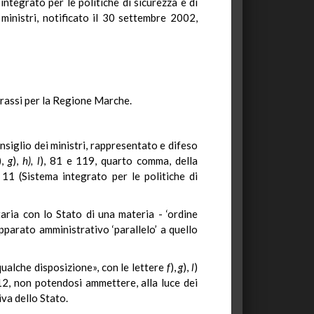
ntegrato per le politiche di sicurezza e di
 ministri, notificato il 30 settembre 2002,
Grassi per la Regione Marche.
nsiglio dei ministri, rappresentato e difeso
),
g
),
h),
l
), 81 e 119, quarto comma, della
11 (Sistema integrato per le politiche di
aria con lo Stato di una materia - ‘ordine
 apparato amministrativo ‘parallelo’ a quello
qualche disposizione», con le lettere
f
),
g
),
l
)
12, non potendosi ammettere, alla luce dei
iva dello Stato.