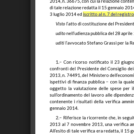
2014, n. 36675, con cui la relazione conte
di tale relazione redatta il 15 gennaio 201
3 luglio 2014 ed
iscritto al n. 7 del registr
Visto
l’atto di costituzione del President
udito
nell’udienza pubblica del 28 aprile
uditi
l’avvocato Stefano Grassi per la Re
1.− Con ricorso notificato il 23 giugn
confronti del Presidente del Consiglio dei
2013, n. 74491, del Ministero dell’economi
ispettivi di finanza pubblica − con la qua
oggetto la valutazione delle spese per i
sull’ordinamento del lavoro alle dipendenz
contenente i risultati della verifica amm
gennaio 2014.
2.− Riferisce la ricorrente che, in seg
2013 al 7 novembre 2013, una verifica am
All’esito di tale verifica era redatta, il 1