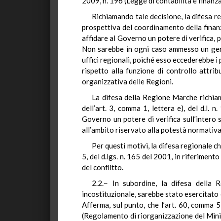
2009, n. 196 (Legge di contabilità e finanza
Richiamando tale decisione, la difesa reg
prospettiva del coordinamento della finanza
affidare al Governo un potere di verifica, p
Non sarebbe in ogni caso ammesso un gener
uffici regionali, poiché esso eccederebbe i
rispetto alla funzione di controllo attrib
organizzativa delle Regioni.
La difesa della Regione Marche richiam
dell’art. 3, comma 1, lettera e), del d.l.
Governo un potere di verifica sull’intero s
all’ambito riservato alla potestà normativa
Per questi motivi, la difesa regionale c
5, del d.lgs. n. 165 del 2001, in riferimento
del conflitto.
2.2.− In subordine, la difesa della
incostituzionale, sarebbe stato esercitato c
Afferma, sul punto, che l’art. 60, comma 5
(Regolamento di riorganizzazione del Minis