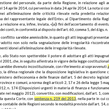
a gestione del personale, da parte della Regione, in relazione agli
14 aprile 2014, cui perveniva in data 24 aprile 2014. La nota si con
i all’eliminazione delle criticità rilevate nella predetta relazion
rma del rappresentante legale dell’Ente», al Dipartimento della Ra
 La relazione era, infine, inviata, «[a]i fini dell’accertamento di even
i conti, in conformità al disposto dell’art. 60, comma 5, del d.lgs. n
il conflitto sarebbe ammissibile, in quanto gli atti impugnati presen
tradotto non solo nella segnalazione delle irregolarità riscontrate,
ti idonei all’eliminazione delle irregolarità rilevate.
, allo Stato non spetterebbe il potere di adottare gli atti impugnat
del 2001, che, in seguito all’entrata in vigore della legge costituzion
 sarebbe divenuto incostituzionale, con riferimento ai sopravvenuti
o, la difesa regionale che la disposizione legislativa in questione 
inistero dell’economia e delle finanze dall’art. 5 del decreto legis
province e comuni, a norma degli articoli 2, 17 e 26 della legge 5 mag
, n. 174 (Disposizioni urgenti in materia di finanza e funzionament
ate nel maggio 2012), convertito, con modificazioni, dall’art. 1, co
 da questa Corte, con
sentenza n. 219 del 2013
, nella parte in cui 
 e contabile delle Regioni secondo le modalità previste dall’art. 14, 