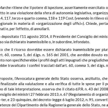
Marche ritiene che il potere di ispezione, asseritamente esercitato olt
otto in una violazione della sfera di autonomia legislativa, organizza
4, 117, terzo e quarto comma, 118 e 119 Cost. (venendo in rilievo si
egionale in materia di «organizzazione degli uffici»). Chiede, pert
i e, per l’effetto, di annullarli.
to depositato l’11 agosto 2014, il Presidente del Consiglio dei mini
so sia dichiarato inammissibile o, in subordine, infondato.
to che il ricorso dovrebbe essere dichiarato inammissibile per plur
’art. 60, comma 5, del d.lgs. n. 165 del 2001, che avrebbe dovuto e
anto non specificherebbe i profili degli atti impugnati che pregiudich
bbe travalicato i confini tracciati dall’art. 60, comma 5, del d.lgs.
oposte, l’Avvocatura generale dello Stato osserva, anzitutto, che le
inalizzate alla valutazione e alla verifica di tutte le spese per il 
no di tale interpretazione, osserva che il citato d.P.R. n. 43 del 2008
nsiglio dei ministri 27 febbraio 2013, n. 67 (Regolamento di organiz
-ter, e 23-quinquies, del decreto-legge 6 luglio 2012, n. 95, convert
mpetenze del Dipartimento della Ragioneria generale dello Stato, ne a