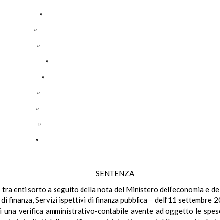
SI ”
NZI ”
SI ”
BIA ”
RELLI ”
GGIO ”
ATO ”
RRA ”
TIS ”
ON ”
SENTENZA
ne tra enti sorto a seguito della nota del Ministero dell’economia e d
i finanza, Servizi ispettivi di finanza pubblica − dell’11 settembre 
i una verifica amministrativo-contabile avente ad oggetto le spese 