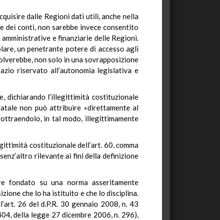
quisire dalle Regioni dati utili, anche nella
rte dei conti, non sarebbe invece consentito
à amministrative e finanziarie delle Regioni.
lare, un penetrante potere di accesso agli
isolverebbe, non solo in una sovrapposizione
pazio riservato all’autonomia legislativa e
e, dichiarando l’illegittimità costituzionale
statale non può attribuire «direttamente al
 sottraendolo, in tal modo, illegittimamente
gittimità costituzionale dell’art. 60, comma
senz’altro rilevante ai fini della definizione
sere fondato su una norma asseritamente
ione che lo ha istituito e che lo disciplina.
l’art. 26 del d.P.R. 30 gennaio 2008, n. 43
404, della legge 27 dicembre 2006, n. 296),