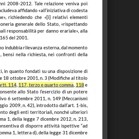
 anni 2008-2012. Tale relazione veniva poi
cludeva affidando «all’iniziativa di codesta
e», richiedendo che «[i] relativi elementi
gioneria generale dello Stato, «rispettando
tuali responsabilità per danno erariale», alla
. 165 del 2001.
tano indubbia rilevanza esterna, dal momento
 bensì nella richiesta, nei confronti della
i, in quanto fondati su una disposizione di
ale 18 ottobre 2001, n. 3 (Modifiche al titolo
artt. 114
,
117, terzo e quarto comma
,
118
e
consente allo Stato l’esercizio di un potere
lativo 6 settembre 2011, n. 149 (Meccanismi
gio 2009, n. 42), introdotto dall’art. 1-bis,
o degli enti territoriali, nonché ulteriori
mma 1, della legge 7 dicembre 2012, n. 213,
consentiva di disporre attività ispettive “ad
comma 1, lettera d), della legge 31 dicembre