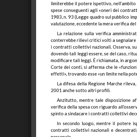
limiterebbe il potere ispettivo, nell’ambito
spese conseguenti agli «oneri dei contratti
1983, n. 93 (Legge quadro sul pubblico impi
valutazione, eccedente la mera verifica del 
La relazione sulla verifica amministra
conterrebbe rilievi critici volti a segnalare
i contratti collettivi nazionali. Osserva, s
dovendo tali leggi essere, se del caso, ritu
modificare tali leggi. È richiamata, in argo
Corte dei conti, si afferma che le «funzioni
effetti», trovando esse «un limite nella pot
La difesa della Regione Marche rileva, i
2001 anche sotto altri profili.
Anzitutto, mentre tale disposizione af
verifica della spesa con riguardo all’osserv
spinto a sindacare i contratti collettivi dec
In secondo luogo, mentre il potere isp
contratti collettivi nazionali e decentrat
personale.