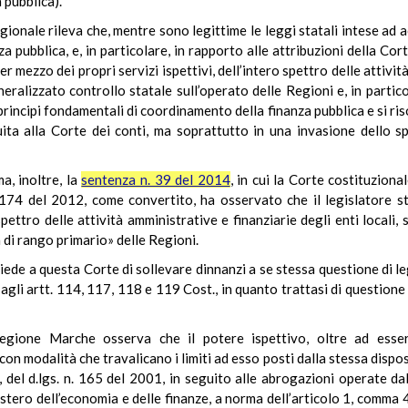
 pubblica).
ionale rileva che, mentre sono legittime le leggi statali intese ad ac
 pubblica, e, in particolare, in rapporto alle attribuzioni della Co
er mezzo dei propri servizi ispettivi, dell’intero spettro delle attivit
alizzato controllo statale sull’operato delle Regioni e, in partico
 principi fondamentali di coordinamento della finanza pubblica e si r
uita alla Corte dei conti, ma soprattutto in una invasione dello s
a, inoltre, la
sentenza n. 39 del 2014
, in cui la Corte costituzional
 n. 174 del 2012, come convertito, ha osservato che il legislatore 
pettro delle attività amministrative e finanziarie degli enti locali,
 di rango primario» delle Regioni.
hiede a questa Corte di sollevare dinnanzi a se stessa questione di le
 agli artt. 114, 117, 118 e 119 Cost., in quanto trattasi di questione 
 Regione Marche osserva che il potere ispettivo, oltre ad es
on modalità che travalicano i limiti ad esso posti dalla stessa disposiz
, del d.lgs. n. 165 del 2001, in seguito alle abrogazioni operate dal
tero dell’economia e delle finanze, a norma dell’articolo 1, comma 