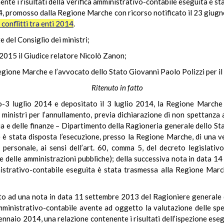
nente i risultati della verifica amministrativo-contabile eseguita è 
4, promosso dalla Regione Marche con ricorso notificato il 23 giugno
o conflitti tra enti 2014
.
e del Consiglio dei ministri;
 2015 il Giudice relatore Nicolò Zanon;
gione Marche e l’avvocato dello Stato Giovanni Paolo Polizzi per il P
Ritenuto in fatto
o-3 luglio 2014 e depositato il 3 luglio 2014, la Regione Marche 
 ministri per l’annullamento, previa dichiarazione di non spettanza 
a e delle finanze – Dipartimento della Ragioneria generale dello Stat
le è stata disposta l’esecuzione, presso la Regione Marche, di una 
l personale, ai sensi dell’art. 60, comma 5, del decreto legislat
e delle amministrazioni pubbliche); della successiva nota in data 14 
inistrativo-contabile eseguita è stata trasmessa alla Regione March
uito ad una nota in data 11 settembre 2013 del Ragioniere generale 
ministrativo-contabile avente ad oggetto la valutazione delle spe
5 gennaio 2014, una relazione contenente i risultati dell’ispezione ese