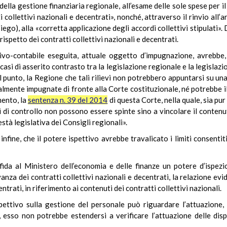
 della gestione finanziaria regionale, all’esame delle sole spese per i
 collettivi nazionali e decentrati», nonché, attraverso il rinvio all
ego), alla «corretta applicazione degli accordi collettivi stipulati».
rispetto dei contratti collettivi nazionali e decentrati.
tivo-contabile eseguita, attuale oggetto d’impugnazione, avrebbe, i
 casi di asserito contrasto tra la legislazione regionale e la legislazi
ul punto, la Regione che tali rilievi non potrebbero appuntarsi su una 
almente impugnate di fronte alla Corte costituzionale, né potrebbe il
mento, la
sentenza n. 39 del 2014
di questa Corte, nella quale, sia pur
 di controllo non possono essere spinte sino a vincolare il contenuto
està legislativa dei Consigli regionali».
nfine, che il potere ispettivo avrebbe travalicato i limiti consentiti
fida al Ministero dell’economia e delle finanze un potere d’ispezi
anza dei contratti collettivi nazionali e decentrati, la relazione ev
entrati, in riferimento ai contenuti dei contratti collettivi nazionali.
ettivo sulla gestione del personale può riguardare l’attuazione, 
i, esso non potrebbe estendersi a verificare l’attuazione delle dis