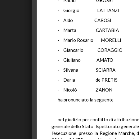
- Paolo GROS
- Giorgio LATTA
- Aldo CARO
- Marta CARTA
- Mario Rosario MO
- Giancarlo CORA
- Giuliano AM
- Silvana SCIA
- Daria de PRE
- Nicolò ZAN
ha pronunciato la seguente
nel giudizio per conflitto di attribuzio
generale dello Stato, Ispettorato generale d
l’esecuzione, presso la Regione Marche, d