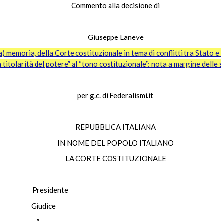
Commento alla decisione di
Giuseppe Laneve
era) memoria, della Corte costituzionale in tema di conflitti tra Stato
la titolarità del potere” al “tono costituzionale”: nota a margine dell
per g.c. di Federalismi.it
REPUBBLICA ITALIANA
IN NOME DEL POPOLO ITALIANO
LA CORTE COSTITUZIONALE
O Presidente
 Giudice