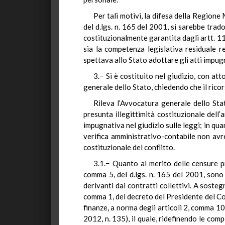
Per tali motivi, la difesa della Regione 
del d.lgs. n. 165 del 2001, si sarebbe trad
costituzionalmente garantita dagli artt. 11
sia la competenza legislativa residuale r
spettava allo Stato adottare gli atti impugnat
3.− Si è costituito nel giudizio, con at
generale dello Stato, chiedendo che il ricor
Rileva l’Avvocatura generale dello Sta
presunta illegittimità costituzionale dell
impugnativa nel giudizio sulle leggi; in qu
verifica amministrativo-contabile non avre
costituzionale del conflitto.
3.1.− Quanto al merito delle censure pr
comma 5, del d.lgs. n. 165 del 2001, sono f
derivanti dai contratti collettivi. A sosteg
comma 1, del decreto del Presidente del Co
finanze, a norma degli articoli 2, comma 10
2012, n. 135), il quale, ridefinendo le co