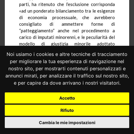
parti, ha ritenuto che l’esclusione corrisponda
«ad un ponderato bilanciamento tra le esigenze
di economia processuale, che avrebbero
consigliato di ammettere forme di
“patteggiamento” anche nel procedimento a
carico di imputati minorenni, e le peculiarità del
modello di giustizia minorile adottato
dall’ordinamento italiano, sorretto dalla
Noi usiamo i cookies e altre tecniche di tracciamento
prevalente finalità di recupero del minorenne e
per migliorare la tua esperienza di navigazione nel
di tutela della sua personalità, nonché da
nostro sito, per mostrarti contenuti personalizzati e
obiettivi pedagogico-rieducativi piuttosto che
annunci mirati, per analizzare il traffico sul nostro sito,
retributivo-punitivi» (
sentenza n. 272 del 2000
).
e per capire da dove arrivano i nostri visitatori.
Ancora prima, con la
sentenza n. 135 del
1995
, questa Corte ha osservato come l’istituto
Accetto
del “patteggiamento” possa condurre ad esiti
incoerenti con la finalità rieducativa del
Rifiuto
processo penale minorile, essendo questo
caratterizzato da amplissimi e incoercibili poteri
Cambia le mie impostazioni
discrezionali del giudice, in funzione
dell’esigenza primaria di recupero del minore.