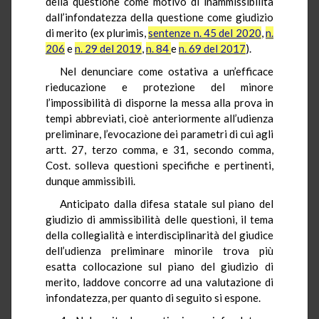
della questione come motivo di inammissibilità
dall’infondatezza della questione come giudizio
di merito (ex plurimis,
sentenze n. 45 del 2020
,
n.
206
e
n. 29 del 2019
,
n. 84
e
n. 69 del 2017
).
Nel denunciare come ostativa a un’efficace
rieducazione e protezione del minore
l’impossibilità di disporne la messa alla prova in
tempi abbreviati, cioè anteriormente all’udienza
preliminare, l’evocazione dei parametri di cui agli
artt. 27, terzo comma, e 31, secondo comma,
Cost. solleva questioni specifiche e pertinenti,
dunque ammissibili.
Anticipato dalla difesa statale sul piano del
giudizio di ammissibilità delle questioni, il tema
della collegialità e interdisciplinarità del giudice
dell’udienza preliminare minorile trova più
esatta collocazione sul piano del giudizio di
merito, laddove concorre ad una valutazione di
infondatezza, per quanto di seguito si espone.