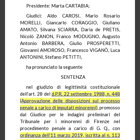
Presidente: Marta CARTABIA;
Giudici: Aldo CAROSI, Mario Rosario
MORELLI, Giancarlo CORAGGIO, Giuliano
AMATO, Silvana SCIARRA, Daria de PRETIS,
Nicolò ZANON, Franco MODUGNO, Augusto
Antonio BARBERA, Giulio PROSPERETTI,
Giovanni AMOROSO, Francesco VIGANÒ, Luca
ANTONINI, Stefano PETITTI,
ha pronunciato la seguente
SENTENZA
nel giudizio di legittimità costituzionale
dell’art. 28 del
d.P.R. 22 settembre 1988, n. 448
(Approvazione delle disposizioni sul processo
penale a carico di imputati minorenni)
, promosso
dal Giudice per le indagini preliminari del
Tribunale per i minorenni di Firenze nel
procedimento penale a carico di G. Q., con
ordinanza dell’11 marzo 2019, iscritta al n. 113