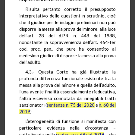
Risulta pertanto corretto il presupposto
interpretativo delle questioni in scrutinio, cioè
che il giudice per le indagini preliminari non può
disporre la messa alla prova del minore, alla luce
dell’art. 28 del d.P.R. n. 448 del 1988,
nonostante la sopravvenienza dell’art. 464-ter
cod. proc. pen., che pure ha consentito al
medesimo giudice di disporre la messa alla prova
dell’adulto.
4.3.– Questa Corte ha già illustrato la
profonda differenza funzionale esistente tra la
messa alla prova del minore e quella dell’adulto,
l’una avente finalità essenzialmente rieducativa,
l’altra viceversa connotata da innegabili tratti
sanzionatori (
sentenze n. 75 del 2020
e
n. 68 del
2019
).
L’eterogeneità di funzione si manifesta con
particolare evidenza nella circostanza –
sottolineata nella
sentenza n. 68 del 2019
– che