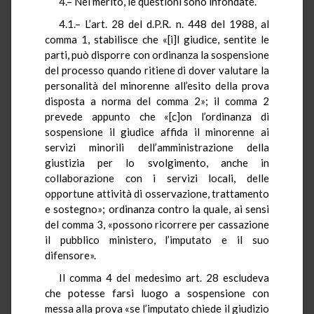
4.– Nel merito, le questioni sono infondate.
4.1.– L’art. 28 del d.P.R. n. 448 del 1988, al
comma 1, stabilisce che «[i]l giudice, sentite le
parti, può disporre con ordinanza la sospensione
del processo quando ritiene di dover valutare la
personalità del minorenne all’esito della prova
disposta a norma del comma 2»; il comma 2
prevede appunto che «[c]on l’ordinanza di
sospensione il giudice affida il minorenne ai
servizi minorili dell’amministrazione della
giustizia per lo svolgimento, anche in
collaborazione con i servizi locali, delle
opportune attività di osservazione, trattamento
e sostegno»; ordinanza contro la quale, ai sensi
del comma 3, «possono ricorrere per cassazione
il pubblico ministero, l’imputato e il suo
difensore».
Il comma 4 del medesimo art. 28 escludeva
che potesse farsi luogo a sospensione con
messa alla prova «se l’imputato chiede il giudizio