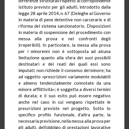
differenze strutturali rispetto al corrispondente
istituto previsto per gli adulti, introdotto dalla
legge 28 aprile 2014, n. 67 (Deleghe al Governo
in materia di pene detentive non carcerarie e di
riforma del sistema sanzionatorio. Disposizioni
in materia di sospensione del procedimento con
messa alla prova e nei confronti degli
irreperibili). In particolare, la messa alla prova
per i minorenni non è sottoposta ad alcuna
limitazione quanto alla sfera dei suoi possibili
destinatari e dei reati dei quali essi sono
imputati; non richiede il consenso del minore; ha
ad oggetto «prescrizioni variamente modulabili
e almeno tendenzialmente connotate da una
minore afflittività»; è soggetta a diversi termini
di durata; e il suo esito può essere negativo
anche nel caso in cui vengano rispettate le
prescrizioni previste nel progetto. Sotto lo
specifico profilo funzionale, d’altra parte, la
necessaria previsione, nella messa alla prova per
gli adulti, dell’obbligo di prestazioni lavorative