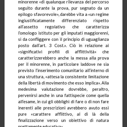
minorenne «di qualunque rilevanza del percorso
seguito durante la prova, pur segnato da un
epilogo sfavorevole», darebbe vita a «un regime
ingiustificatamente differenziato rispetto
all’assetto regolativo che caratterizza
l’omologo istituto per gli imputati maggiorenni,
sì da confliggere con il principio di uguaglianza
posto dall’art. 3 Cost.». Ciò in relazione ai
«significativi profili di afflittività» che
caratterizzerebbero anche la messa alla prova
per il minorenne, in particolare laddove ne sia
previsto l’inserimento comunitario all’interno di
una struttura, «attesa la consistente limitazione
della libertà di movimento che esso implica». Alla
medesima valutazione dovrebbe, peraltro,
pervenirsi anche in una fattispecie come quella
all’esame, in cui gli obblighi di fare o di non fare
inerenti alle prescrizioni avrebbero avuto essi
pure «carattere afflittivo, al di là della
finalizzazione verso un obiettivo di natura
prettamente educativa».