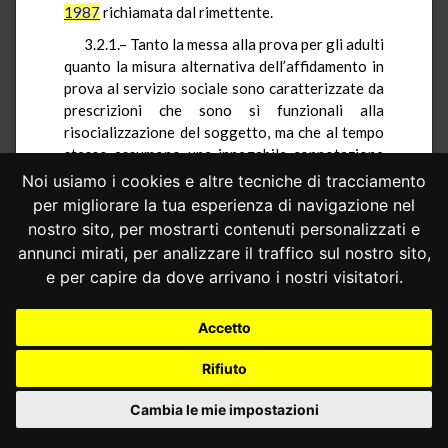
1987
richiamata dal rimettente.
3.2.1.– Tanto la messa alla prova per gli adulti
quanto la misura alternativa dell’affidamento in
prova al servizio sociale sono caratterizzate da
prescrizioni che sono sì funzionali alla
risocializzazione del soggetto, ma che al tempo
stesso assumono una innegabile connotazione
sanzionatoria rispetto al fatto di reato.
Noi usiamo i cookies e altre tecniche di tracciamento
per migliorare la tua esperienza di navigazione nel
Ciò appare evidente rispetto alla misura
nostro sito, per mostrarti contenuti personalizzati e
dell’affidamento in prova al servizio sociale, che
è concepita dal legislatore come strumento di
annunci mirati, per analizzare il traffico sul nostro sito,
espiazione della pena, alternativo rispetto alla
e per capire da dove arrivano i nostri visitatori.
detenzione: uno strumento, certo, meno
afflittivo rispetto al carcere, ma egualmente
Accetto
connotato in senso sanzionatorio rispetto al
reato commesso, tanto che l’esito positivo
Rifiuto
dell’affidamento in prova estingue la pena
detentiva e ogni altro effetto penale (art. 47,
Cambia le mie impostazioni
comma 12, ordin. penit.).