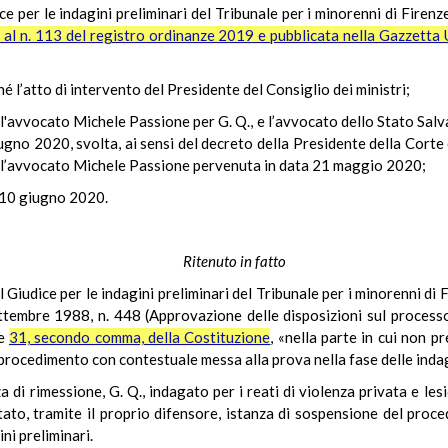
e per le indagini preliminari del Tribunale per i minorenni di Firenz
 al n. 113 del registro ordinanze 2019 e pubblicata nella Gazzetta Uf
ché l’atto di intervento del Presidente del Consiglio dei ministri;
i, l'avvocato Michele Passione per G. Q., e l’avvocato dello Stato Sal
iugno 2020, svolta, ai sensi del decreto della Presidente della Corte 
ell’avvocato Michele Passione pervenuta in data 21 maggio 2020;
l 10 giugno 2020.
Ritenuto in fatto
 Giudice per le indagini preliminari del Tribunale per i minorenni di 
settembre 1988, n. 448 (Approvazione delle disposizioni sul processo
 e
31, secondo comma, della Costituzione
, «nella parte in cui non pr
procedimento con contestuale messa alla prova nella fase delle indagi
 di rimessione, G. Q., indagato per i reati di violenza privata e l
ntato, tramite il proprio difensore, istanza di sospensione del pro
ni preliminari.