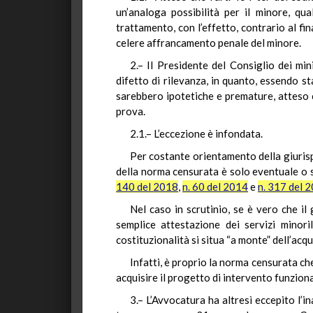
un’analoga possibilità per il minore, qu
trattamento, con l’effetto, contrario al fi
celere affrancamento penale del minore.
2.– Il Presidente del Consiglio dei min
difetto di rilevanza, in quanto, essendo st
sarebbero ipotetiche e premature, atteso c
prova.
2.1.– L’eccezione è infondata.
Per costante orientamento della giurisp
della norma censurata è solo eventuale o su
140 del 2018
,
n. 60 del 2014
e
n. 317 del 
Nel caso in scrutinio, se è vero che i
semplice attestazione dei servizi minori
costituzionalità si situa “a monte” dell’ac
Infatti, è proprio la norma censurata che
acquisire il progetto di intervento funziona
3.– L’Avvocatura ha altresì eccepito l’in