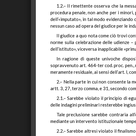
1.2.– Il rimettente osserva che la messa
procedura penale, non anche per i minori, p
dell’«imputato», in tal modo evidenziando c
nessun caso ad opera del giudice per le inda
Il giudice a quo nota come ciò trovi conf
norme sulla celebrazione delle udienze – p
dell’istituto», viceversa inapplicabile «prim
In ragione di queste univoche disposiz
sopravvenuto art. 464-ter cod. proc. pen., 
meramente residuale, ai sensi dell’art. l, co
2.– Nella parte in cui non consente la me
artt. 3, 27, terzo comma, e 31, secondo co
2.1.– Sarebbe violato il principio di eg
delle indagini preliminari resterebbe ingius
Tale preclusione sarebbe contraria all’
mediante un intervento istituzionale tempe
2.2.– Sarebbe altresì violato il finalism