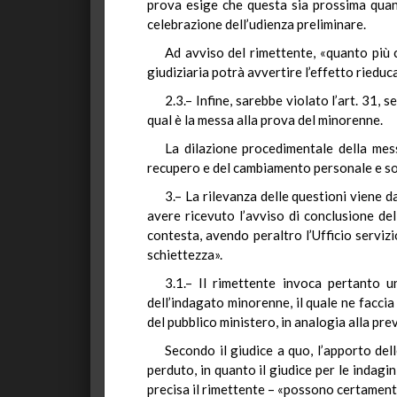
prova esige che questa sia prossima quant
celebrazione dell’udienza preliminare.
Ad avviso del rimettente, «quanto più c
giudiziaria potrà avvertire l’effetto rieduc
2.3.– Infine, sarebbe violato l’art. 31,
qual è la messa alla prova del minorenne.
La dilazione procedimentale della mess
recupero e del cambiamento personale e so
3.– La rilevanza delle questioni viene d
avere ricevuto l’avviso di conclusione del
contesta, avendo peraltro l’Ufficio serviz
schiettezza».
3.1.– Il rimettente invoca pertanto u
dell’indagato minorenne, il quale ne facci
del pubblico ministero, in analogia alla prev
Secondo il giudice a quo, l’apporto del
perduto, in quanto il giudice per le indagini
precisa il rimettente – «possono certament