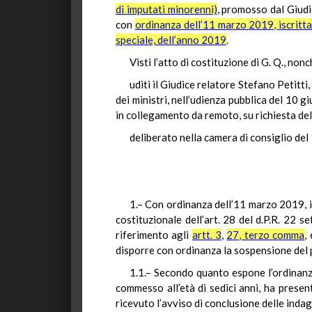
di imputati minorenni)
, promosso dal Giudic
con
ordinanza dell’11 marzo 2019, iscritta
speciale, dell’anno 2019
.
Visti l’atto di costituzione di G. Q., non
uditi il Giudice relatore Stefano Petitt
dei ministri, nell’udienza pubblica del 10 g
in collegamento da remoto, su richiesta d
deliberato nella camera di consiglio de
1.– Con ordinanza dell’11 marzo 2019, il
costituzionale dell’art. 28 del d.P.R. 22 
riferimento agli
artt. 3
,
27, terzo comma
,
disporre con ordinanza la sospensione del 
1.1.– Secondo quanto espone l’ordinanza
commesso all’età di sedici anni, ha prese
ricevuto l’avviso di conclusione delle indagi