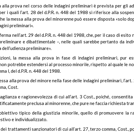
 alla prova nel corso delle indagini preliminari è prevista per gli ad
er i quali l’art. 28 del d.P.R. n. 448 del 1988 si riferisce alla sos
he la messa alla prova del minorenne può essere disposta «solo dopo 
gini preliminari».
erma nell’art. 29 del d.P.R. n. 448 del 1988, che, per il caso di esito
reliminare e dibattimentale –, nelle quali sarebbe pertanto da indi
a dell’udienza preliminare».
ioni, la messa alla prova in fase di indagini preliminari, pur es
non potrebbe estendersi al processo minorile, rispetto al quale le n
mma l, del d.P.R. n. 448 del 1988.
ssa alla prova del minore nella fase delle indagini preliminari, l’art.
mma, Cost.
uaglianza e ragionevolezza di cui all’art. 3 Cost., poiché, consentita
tificatamente preclusa al minorenne, che pure ne faccia richiesta tra
obiettivo tipico della giustizia minorile, quello di promuovere la r
stivo e individualizzato.
o dei trattamenti sanzionatori di cui all’art. 27, terzo comma, Cost., p