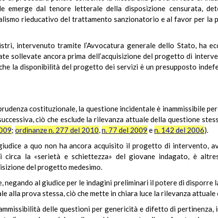
ale emerge dal tenore letterale della disposizione censurata, det
nalismo rieducativo del trattamento sanzionatorio e al favor per la p
istri, intervenuto tramite l’Avvocatura generale dello Stato, ha ecc
ate sollevate ancora prima dell’acquisizione del progetto di interven
he la disponibilità del progetto dei servizi è un presupposto indefet
rudenza costituzionale, la questione incidentale è inammissibile per
ccessiva, ciò che esclude la rilevanza attuale della questione stess
2009
;
ordinanze n. 277 del 2010
,
n. 77 del 2009
e
n. 142 del 2006
).
l giudice a quo non ha ancora acquisito il progetto di intervento, 
li circa la «serietà e schiettezza» del giovane indagato, è altres
quisizione del progetto medesimo.
, negando al giudice per le indagini preliminari il potere di disporre l
le alla prova stessa, ciò che mette in chiara luce la rilevanza attuale 
ammissibilità delle questioni per genericità e difetto di pertinenza, i