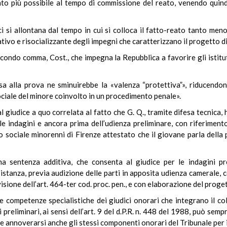
o più possibile al tempo di commissione del reato, venendo quindi
i si allontana dal tempo in cui si colloca il fatto-reato tanto meno
ativo e risocializzante degli impegni che caratterizzano il progetto d
 secondo comma, Cost., che impegna la Repubblica a favorire gli istitu
a alla prova ne sminuirebbe la «valenza “protettiva”», riducendone
ciale del minore coinvolto in un procedimento penale».
al giudice a quo correlata al fatto che G. Q., tramite difesa tecnica
le indagini e ancora prima dell’udienza preliminare, con riferiment
io sociale minorenni di Firenze attestato che il giovane parla della
na sentenza additiva, che consenta al giudice per le indagini pr
a istanza, previa audizione delle parti in apposita udienza camerale,
isione dell’art. 464-ter cod. proc. pen., e con elaborazione del proget
le competenze specialistiche dei giudici onorari che integrano il c
 preliminari, ai sensi dell’art. 9 del d.P.R. n. 448 del 1988, può sempre
e annoverarsi anche gli stessi componenti onorari del Tribunale per 