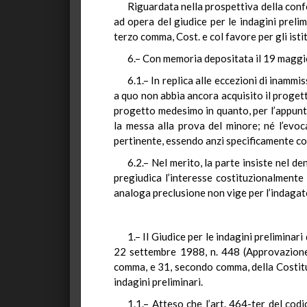
Riguardata nella prospettiva della conf
ad opera del giudice per le indagini preli
terzo comma, Cost. e col favore per gli ist
6.– Con memoria depositata il 19 maggio 
6.1.– In replica alle eccezioni di inamm
a quo non abbia ancora acquisito il progetto
progetto medesimo in quanto, per l’appunto
la messa alla prova del minore; né l’evo
pertinente, essendo anzi specificamente con
6.2.– Nel merito, la parte insiste nel de
pregiudica l’interesse costituzionalmente
analoga preclusione non vige per l’indagat
1.– Il Giudice per le indagini preliminari
22 settembre 1988, n. 448 (Approvazione d
comma, e 31, secondo comma, della Costituz
indagini preliminari.
1.1.– Atteso che l’art. 464-ter del codi