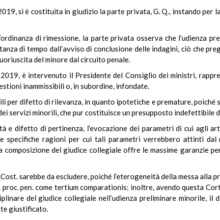
19, si è costituita in giudizio la parte privata, G. Q., instando per la
’ordinanza di rimessione, la parte privata osserva che l’udienza prel
tanza di tempo dall’avviso di conclusione delle indagini, ciò che preg
uoriuscita del minore dal circuito penale.
2019, è intervenuto il Presidente del Consiglio dei ministri, rapp
estioni inammissibili o, in subordine, infondate.
li per difetto di rilevanza, in quanto ipotetiche e premature, poiché 
dei servizi minorili, che pur costituisce un presupposto indefettibile 
tà e difetto di pertinenza, l’evocazione dei parametri di cui agli 
le specifiche ragioni per cui tali parametri verrebbero attinti da
 la composizione del giudice collegiale offre le massime garanzie pe
 3 Cost. sarebbe da escludere, poiché l’eterogeneità della messa alla pr
d. proc. pen. come tertium comparationis; inoltre, avendo questa Cor
iplinare del giudice collegiale nell’udienza preliminare minorile, il 
e giustificato.