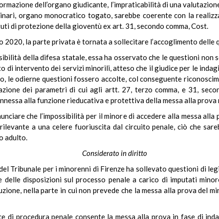
ormazione dell’organo giudicante, l’impraticabilità di una valutazion
minari, organo monocratico togato, sarebbe coerente con la realizzaz
ituti di protezione della gioventù ex art. 31, secondo comma, Cost.
2020, la parte privata è tornata a sollecitare l’accoglimento delle 
issibilità della difesa statale, essa ha osservato che le questioni no
 di intervento dei servizi minorili, atteso che il giudice per le indagi
, le odierne questioni fossero accolte, col conseguente riconoscim
cazione dei parametri di cui agli artt. 27, terzo comma, e 31, se
nessa alla funzione rieducativa e protettiva della messa alla prova 
nunciare che l’impossibilità per il minore di accedere alla messa alla
 rilevante a una celere fuoriuscita dal circuito penale, ciò che sa
o adulto.
Considerato in diritto
 del Tribunale per i minorenni di Firenze ha sollevato questioni di legi
elle disposizioni sul processo penale a carico di imputati minorenn
ione, nella parte in cui non prevede che la messa alla prova del mi
ce di procedura penale consente la messa alla prova in fase di indagi