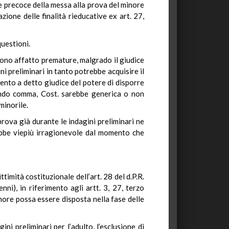
e precoce della messa alla prova del minore
ione delle finalità rieducative ex art. 27,
questioni.
n sono affatto premature, malgrado il giudice
ni preliminari in tanto potrebbe acquisire il
ento a detto giudice del potere di disporre
condo comma, Cost. sarebbe generica o non
minorile.
 prova già durante le indagini preliminari ne
rebbe viepiù irragionevole dal momento che
ttimità costituzionale dell’art. 28 del d.P.R.
i), in riferimento agli artt. 3, 27, terzo
nore possa essere disposta nella fase delle
ni preliminari per l’adulto, l’esclusione di