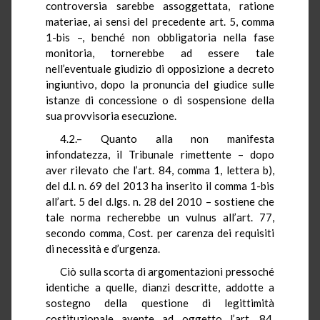
controversia sarebbe assoggettata, ratione
materiae, ai sensi del precedente art. 5, comma
1-bis –, benché non obbligatoria nella fase
monitoria, tornerebbe ad essere tale
nell’eventuale giudizio di opposizione a decreto
ingiuntivo, dopo la pronuncia del giudice sulle
istanze di concessione o di sospensione della
sua provvisoria esecuzione.
4.2.– Quanto alla non manifesta
infondatezza, il Tribunale rimettente – dopo
aver rilevato che l’art. 84, comma 1, lettera b),
del d.l. n. 69 del 2013 ha inserito il comma 1-bis
all’art. 5 del d.lgs. n. 28 del 2010 – sostiene che
tale norma recherebbe un vulnus all’art. 77,
secondo comma, Cost. per carenza dei requisiti
di necessità e d’urgenza.
Ciò sulla scorta di argomentazioni pressoché
identiche a quelle, dianzi descritte, addotte a
sostegno della questione di legittimità
costituzionale avente ad oggetto l’art. 84,