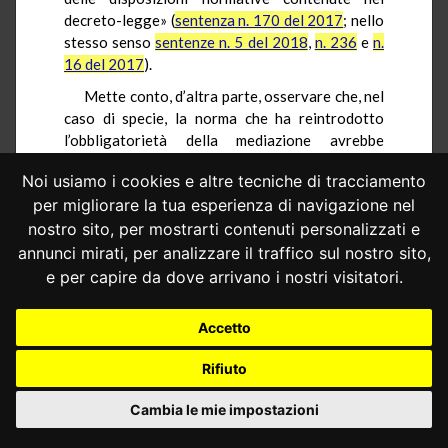
decreto-legge» (
sentenza n. 170 del 2017
; nello
stesso senso
sentenze n. 5 del 2018
,
n. 236
e
n.
16 del 2017
).
Mette conto, d’altra parte, osservare che, nel
caso di specie, la norma che ha reintrodotto
l’obbligatorietà della mediazione avrebbe
evidentemente comportato un significativo
Noi usiamo i cookies e altre tecniche di tracciamento
incremento delle istanze di accesso al relativo
per migliorare la tua esperienza di navigazione nel
procedimento: la decisione di procrastinarne,
peraltro per un periodo contenuto, l’applicabilità
nostro sito, per mostrarti contenuti personalizzati e
è, pertanto, ragionevolmente giustificata
annunci mirati, per analizzare il traffico sul nostro sito,
dall’impatto che essa avrebbe avuto sul
e per capire da dove arrivano i nostri visitatori.
funzionamento degli organismi deputati alla
gestione della mediazione stessa.
Accetto
Del resto, una volta posticipata l’efficacia
Rifiuto
della mediazione obbligatoria, diviene con
riguardo a essa coerente il differimento anche
Cambia le mie impostazioni
della connessa disciplina, posta dal secondo
periodo del comma 4-bis dell’art. 8 del d.lgs. n.