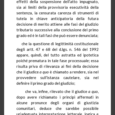
effetti della sospensione dell’atto impugnato,
sia ai limiti della provvisoria esecutività della
sentenza, la censurata carenza di strumenti di
tutela in chiave anticipatoria della futura
decisione di merito attiene alle fasi del giudizio
tributario successive alla conclusione del primo
grado ed è in tali fasi che può essere denunciata;
che la questione di legittimità costituzionale
degli artt. 47 e 68 del d.lgs. n. 546 del 1992
appare, quindi, del tutto astratta ed ipotetica
poiché prematura in tale fase processuale; essa
risulta priva di rilevanza ai fini della decisione
che il giudice
a quo
è chiamato a rendere, sia nel
provvedere sull’istanza cautelare, sia nel
definire il primo grado del giudizio;
che va, infine, rilevato che il giudice
a quo
,
dopo avere richiamato i principi affermati in
alcune pronunce degli organi di giustizia
comunitari, deduce che sarebbe possibile
un’adeguata interpretazione letterale, logica e