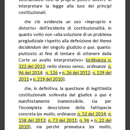
interpretare la legge alla luce dei principî
costituzionali;
che ciò evidenzia un uso «improprio e
distorto» dell’incidente di costituzionalità, in
quanto volto non «alla soluzione di un problema
pregiudiziale rispetto alla definizione del
thema
decidendum
del singolo giudizio
a quo
, quanto
piuttosto al fine di tentare di ottenere dalla
Corte un avallo interpretativo» (
ordinanza n.
322 del 2013
; nello stesso senso, ordinanze
n.
96 del 2014
;
n. 126
e
n. 26 del 2012
;
n. 139 del
2011
e
n. 219 del 2010
);
che, in definitiva, la questione di legittimità
costituzionale sollevata dal giudice
a quo
è
manifestamente inammissibile, sia per
l’incompleta descrizione della fattispecie
concreta (
ex multis,
ordinanze
n. 52 del 2014
;
n.
158 del 2013
;
n. 73 del 2011
;
n. 96
e
n. 22 del
2010
), sia perché prematura
(ex multis
,