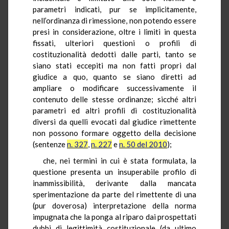
parametri indicati, pur se implicitamente,
nell’ordinanza di rimessione, non potendo essere
presi in considerazione, oltre i limiti in questa
fissati, ulteriori questioni o profili di
costituzionalità dedotti dalle parti, tanto se
siano stati eccepiti ma non fatti propri dal
giudice a quo, quanto se siano diretti ad
ampliare o modificare successivamente il
contenuto delle stesse ordinanze; sicché altri
parametri ed altri profili di costituzionalità
diversi da quelli evocati dal giudice rimettente
non possono formare oggetto della decisione
(sentenze
n. 327
,
n. 227
e
n. 50 del 2010
);
che, nei termini in cui è stata formulata, la
questione presenta un insuperabile profilo di
inammissibilità, derivante dalla mancata
sperimentazione da parte del rimettente di una
(pur doverosa) interpretazione della norma
impugnata che la ponga al riparo dai prospettati
dubbi di legittimità costituzionale (da ultimo