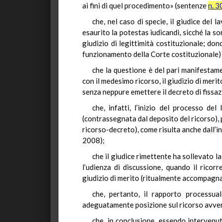
ai fini di quel procedimento» (sentenze
n. 3
che, nel caso di specie, il giudice del 
esaurito la potestas iudicandi, sicché la s
giudizio di legittimità costituzionale; do
funzionamento della Corte costituzionale) su
che la questione è del pari manifestam
con il medesimo ricorso, il giudizio di meri
senza neppure emettere il decreto di fissaz
che, infatti, l’inizio del processo del
(contrassegnata dal deposito del ricorso), p
ricorso-decreto), come risulta anche dall’in
2008);
che il giudice rimettente ha sollevato l
l’udienza di discussione, quando il ricor
giudizio di merito (ritualmente accompagnata
che, pertanto, il rapporto processu
adeguatamente posizione sul ricorso avversa
che, in conclusione, essendo intervenut