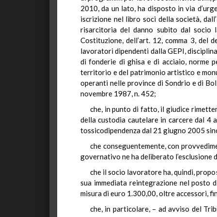
2010, da un lato, ha disposto in via d’urg
iscrizione nel libro soci della società, d
risarcitoria del danno subìto dal socio l
Costituzione, dell’art. 12, comma 3, del 
lavoratori dipendenti dalla GEPI, disciplin
di fonderie di ghisa e di acciaio, norme p
territorio e del patrimonio artistico e mon
operanti nelle province di Sondrio e di Bol
novembre 1987, n. 452;
che, in punto di fatto, il giudice rimet
della custodia cautelare in carcere dal 4 
tossicodipendenza dal 21 giugno 2005 sin
che conseguentemente, con provvediment
governativo ne ha deliberato l’esclusione 
che il socio lavoratore ha, quindi, propo
sua immediata reintegrazione nel posto di
misura di euro 1.300,00, oltre accessori, fin
che, in particolare, – ad avviso del Tri