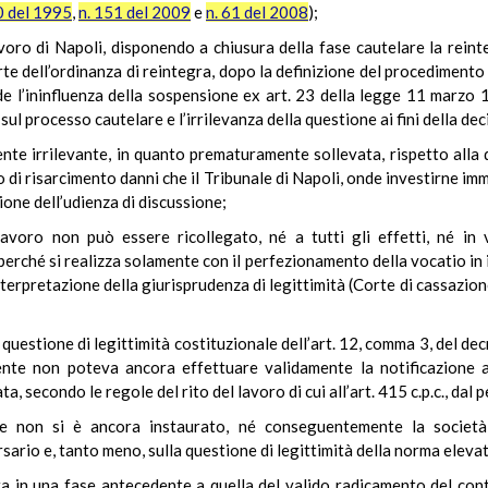
0 del 1995
,
n. 151 del 2009
e
n. 61 del 2008
);
lavoro di Napoli, disponendo a chiusura della fase cautelare la rein
orte dell’ordinanza di reintegra, dopo la definizione del procedimento
nde l’ininfluenza della sospensione ex art. 23 della legge 11 marzo 
l processo cautelare e l’irrilevanza della questione ai fini della dec
ente irrilevante, in quanto prematuramente sollevata, rispetto alla
to di risarcimento danni che il Tribunale di Napoli, onde investirne i
ione dell’udienza di discussione;
 lavoro non può essere ricollegato, né a tutti gli effetti, né in vi
erché si realizza solamente con il perfezionamento della vocatio in i
terpretazione della giurisprudenza di legittimità (Corte di cassazione
a questione di legittimità costituzionale dell’art. 12, comma 3, del d
rente non poteva ancora effettuare validamente la notificazione a
, secondo le regole del rito del lavoro di cui all’art. 415 c.p.c., dal
ale non si è ancora instaurato, né conseguentemente la socie
rio e, tanto meno, sulla questione di legittimità della norma elevat
a in una fase antecedente a quella del valido radicamento del contr