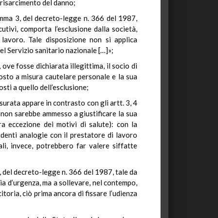
 risarcimento del danno;
comma 3, del decreto-legge n. 366 del 1987,
tivi, comporta l’esclusione dalla società,
 lavoro. Tale disposizione non si applica
el Servizio sanitario nazionale […]»;
 ove fosse dichiarata illegittima, il socio di
posto a misura cautelare personale e la sua
sti a quello dell’esclusione;
urata appare in contrasto con gli artt. 3, 4
o non sarebbe ammesso a giustificare la sua
 eccezione dei motivi di salute): con la
denti analogie con il prestatore di lavoro
li, invece, potrebbero far valere siffatte
, del decreto-legge n. 366 del 1987, tale da
ia d’urgenza, ma a sollevare, nel contempo,
itoria, ciò prima ancora di fissare l’udienza