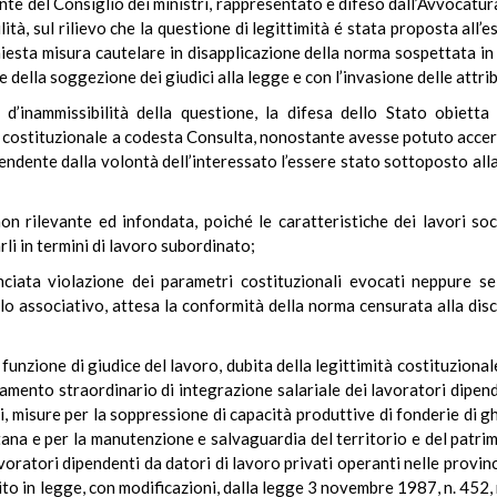
ente del Consiglio dei ministri, rappresentato e difeso dall’Avvocatur
lità, sul rilievo che la questione di legittimità é stata proposta all’
hiesta misura cautelare in disapplicazione della norma sospettata in 
le della soggezione dei giudici alla legge e con l’invasione delle attri
d’inammissibilità della questione, la difesa dello Stato obietta
 costituzionale a codesta Consulta, nonostante avesse potuto accertar
ipendente dalla volontà dell’interessato l’essere stato sottoposto all
n rilevante ed infondata, poiché le caratteristiche dei lavori so
li in termini di lavoro subordinato;
nciata violazione dei parametri costituzionali evocati neppure se
lo associativo, attesa la conformità della norma censurata alla disc
n funzione di giudice del lavoro, dubita della legittimità costituziona
mento straordinario di integrazione salariale dei lavoratori dipende
i, misure per la soppressione di capacità produttive di fonderie di gh
etana e per la manutenzione e salvaguardia del territorio e del patri
oratori dipendenti da datori di lavoro privati operanti nelle provin
ito in legge, con modificazioni, dalla legge 3 novembre 1987, n. 452, 