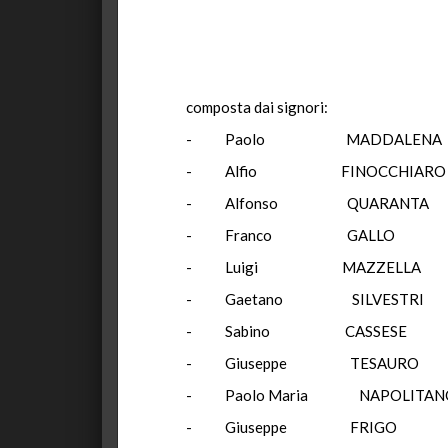
composta dai signori:
- Paolo MADDALEN
- Alfio FINOCCHI
- Alfonso QU
- Franco G
- Luigi MAZ
- Gaetano SIL
- Sabino CA
- Giuseppe T
- Paolo Maria N
- Giuseppe 