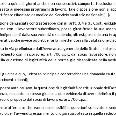
ore a quindici giorni anche non consecutivi, comporta l’esclusione d
essata ai medesimi programmi di lavoro. Tale disposizione non si ap
tificato rilasciato da medico del Servizio sanitario nazionale […]»;
izione denunciata contrasterebbe con gli artt. 3, 4 e 35 Cost., esclud
ne con il lavoratore subordinato, possa giustificare la sua assen
 indipendenti dalla sua volontà e rendendo, altresì, possibile una irr
erativa, che invece potrebbe farlo rimettendosi alla valutazione disc
sta in via preliminare dall’Avvocatura generale dello Stato – sul pre
ichiesto con il ricorso ex art. 700 c.p.c. dal socio lavoratore, n
ella questione di legittimità della norma già disapplicata nella me
del giudice a quo, il ricorso principale conterrebbe una domanda cautel
sarcimento danni);
osta ante causam, la questione di legittimità costituzionale dell’ar
anza, in quanto lo stesso giudice a quo evidenzia di avere definito i
avoro proposta dal socio di lavoro ex art. 700 c.p.c.;
ente affermato che «sono inammissibili le questioni sollevate in sed
, e ciò per l’avvenuto esaurimento di ogni sua potestà in quella sede,