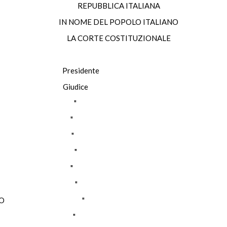
REPUBBLICA ITALIANA
IN NOME DEL POPOLO ITALIANO
LA CORTE COSTITUZIONALE
A Presidente
ARO Giudice
ARANTA "
ALLO "
ZELLA "
VESTRI "
SSESE "
ESAURO "
APOLITANO "
FRIGO "