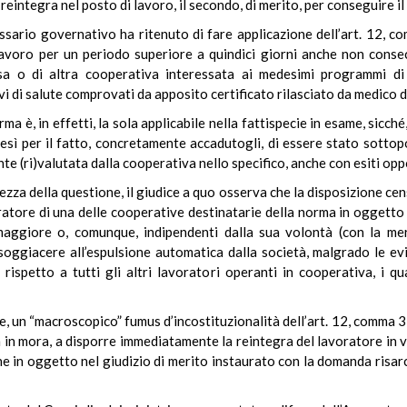
eintegra nel posto di lavoro, il secondo, di merito, per conseguire il
issario governativo ha ritenuto di fare applicazione dell’art. 12, 
lavoro per un periodo superiore a quindici giorni anche non consecu
ssa o di altra cooperativa interessata ai medesimi programmi di
i di salute comprovati da apposito certificato rilasciato da medico d
a è, in effetti, la sola applicabile nella fattispecie in esame, sicché,
resì per il fatto, concretamente accadutogli, di essere stato sotto
 (ri)valutata dalla cooperativa nello specifico, anche con esiti oppo
zza della questione, il giudice a quo osserva che la disposizione cens
ratore di una delle cooperative destinatarie della norma in oggett
aggiore o, comunque, indipendenti dalla sua volontà (con la mera
ggiacere all’espulsione automatica dalla società, malgrado le evi
ispetto a tutti gli altri lavoratori operanti in cooperativa, i qua
ue, un “macroscopico” fumus d’incostituzionalità dell’art. 12, comma 3
m in mora, a disporre immediatamente la reintegra del lavoratore in v
ne in oggetto nel giudizio di merito instaurato con la domanda risarc