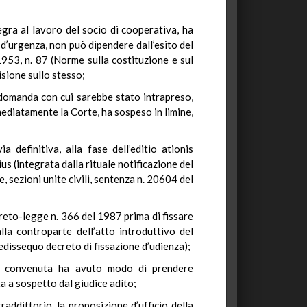
tegra al lavoro del socio di cooperativa, ha
 d’urgenza, non può dipendere dall’esito del
1953, n. 87 (Norme sulla costituzione e sul
isione sullo stesso;
 domanda con cui sarebbe stato intrapreso,
mmediatamente la Corte, ha sospeso in limine,
a definitiva, alla fase dell’editio ationis
us (integrata dalla rituale notificazione del
, sezioni unite civili, sentenza n. 20604 del
ecreto-legge n. 366 del 1987 prima di fissare
lla controparte dell’atto introduttivo del
 pedissequo decreto di fissazione d’udienza);
tà convenuta ha avuto modo di prendere
a a sospetto dal giudice adìto;
addittorio, la proposizione d’ufficio della