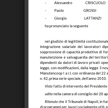
- Alessandro CR
- Paolo GR
- Giorgio LA
ha pronunciato la seguente
nel giudizio di legittimità costituzion
integrazione salariale dei lavoratori dip
soppressione di capacità produttive di fond
manutenzione e salvaguardia del territori
dipendenti da datori di lavoro privati oper
legge, con modificazioni, dalla legge 3 n
Manutencoop I a r.l. con ordinanza del 22 a
n. 42, prima serie speciale, dell’anno 2010.
Visto
l’atto di intervento del Presidente 
udito
nella camera di consiglio del 20 ap
Ritenuto
che il Tribunale di Napoli, in f
di programmi per lavori socialmente utili, 