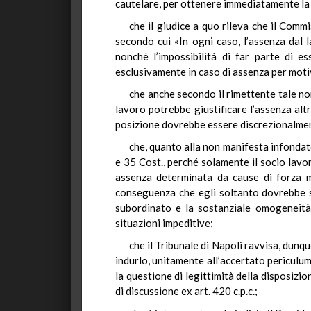
cautelare, per ottenere immediatamente la r
che il giudice a quo rileva che il Comm
secondo cui «In ogni caso, l’assenza dal 
nonché l’impossibilità di far parte di e
esclusivamente in caso di assenza per motiv
che anche secondo il rimettente tale norm
lavoro potrebbe giustificare l’assenza alt
posizione dovrebbe essere discrezionalmente
che, quanto alla non manifesta infondate
e 35 Cost., perché solamente il socio lavo
assenza determinata da cause di forza m
conseguenza che egli soltanto dovrebbe so
subordinato e la sostanziale omogeneità r
situazioni impeditive;
che il Tribunale di Napoli ravvisa, dunq
indurlo, unitamente all’accertato periculu
la questione di legittimità della disposizio
di discussione ex art. 420 c.p.c.;