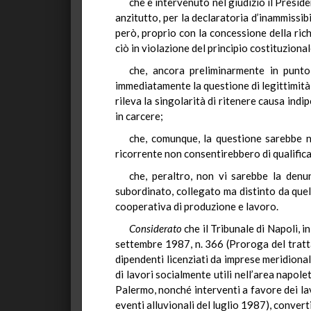
che è intervenuto nel giudizio il Presid
anzitutto, per la declaratoria d’inammissibi
però, proprio con la concessione della ric
ciò in violazione del principio costituziona
che, ancora preliminarmente in punto 
immediatamente la questione di legittimità
rileva la singolarità di ritenere causa ind
in carcere;
che, comunque, la questione sarebbe no
ricorrente non consentirebbero di qualificar
che, peraltro, non vi sarebbe la denu
subordinato, collegato ma distinto da quel
cooperativa di produzione e lavoro.
Considerato
che il Tribunale di Napoli, i
settembre 1987, n. 366 (Proroga del tratta
dipendenti licenziati da imprese meridional
di lavori socialmente utili nell’area napol
Palermo, nonché interventi a favore dei lav
eventi alluvionali del luglio 1987), convert