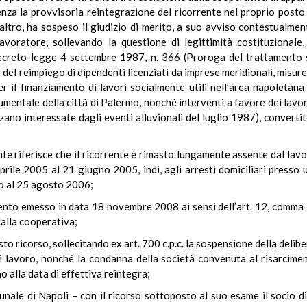
enza la provvisoria reintegrazione del ricorrente nel proprio posto
all’altro, ha sospeso il giudizio di merito, a suo avviso contestual
avoratore, sollevando la questione di legittimità costituzionale,
decreto-legge 4 settembre 1987, n. 366 (Proroga del trattamento s
a del reimpiego di dipendenti licenziati da imprese meridionali, misur
er il finanziamento di lavori socialmente utili nell’area napoleta
umentale della città di Palermo, nonché interventi a favore dei lavor
zano interessate dagli eventi alluvionali del luglio 1987), convertit
tente riferisce che il ricorrente é rimasto lungamente assente dal la
aprile 2005 al 21 giugno 2005, indi, agli arresti domiciliari presso
o al 25 agosto 2006;
o emesso in data 18 novembre 2008 ai sensi dell’art. 12, comma 3,
dalla cooperativa;
sto ricorso, sollecitando ex art. 700 c.p.c. la sospensione della delibe
 lavoro, nonché la condanna della società convenuta al risarciment
o alla data di effettiva reintegra;
bunale di Napoli – con il ricorso sottoposto al suo esame il socio di