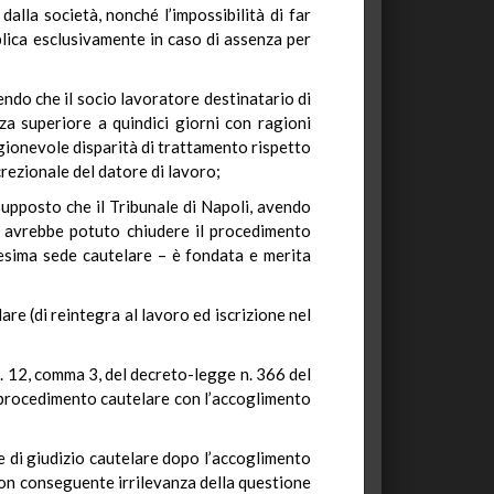
alla società, nonché l’impossibilità di far
plica esclusivamente in caso di assenza per
endo che il socio lavoratore destinatario di
za superiore a quindici giorni con ragioni
agionevole disparità di trattamento rispetto
rezionale del datore di lavoro;
supposto che il Tribunale di Napoli, avendo
on avrebbe potuto chiudere il procedimento
desima sede cautelare – è fondata e merita
are (di reintegra al lavoro ed iscrizione nel
t. 12, comma 3, del decreto-legge n. 366 del
l procedimento cautelare con l’accoglimento
e di giudizio cautelare dopo l’accoglimento
 con conseguente irrilevanza della questione