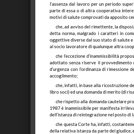
l’assenza dal lavoro per un periodo superi
parte di essa o di altra cooperativa inter
motivi di salute comprovati da apposito cer
che, ad avviso del rimettente, la dispos
detta norma, malgrado i caratteri in comu
oggettive diverse dal suo stato di salute e
al socio lavoratore di qualunque altra coop
che l’eccezione d’inammissibilità propo
adottato senza riserve il provvedimento r
d’urgenza con l’ordinanza di rimessione d
accoglimento;
che, infatti, in base alla ricostruzione 
libro soci) ed una domanda di merito (di ri
che rispetto alla domanda cautelare prop
1987 è inammissibile per manifesta irrilev
dell’istanza di reintegrazione nel posto di l
che questa Corte ha, infatti, costantem
della relativa istanza da parte del giudice