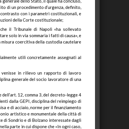
a generale dello Stato, il quale ha concluso,
esito di un procedimento d’urgenza, definito,
contrasto con i parametri costituzionali, e
buzioni della Corte costituzionale;
 che il Tribunale di Napoli «ha sollevato
e solo in via sommaria i fatti di causa», e
a misura coercitiva della custodia cautelare
cialmente utili concretamente assegnati al
 venisse in rilievo un rapporto di lavoro
iplina generale del socio lavoratore di una
le dell’art. 12, comma 3, del decreto-legge 4
nti dalla GEPI, disciplina del reimpiego di
isa e di acciaio, norme per il finanziamento
monio artistico e monumentale della città di
ce di Sondrio e di Bolzano interessate dagli
nella parte in cui dispone che «In ogni caso,