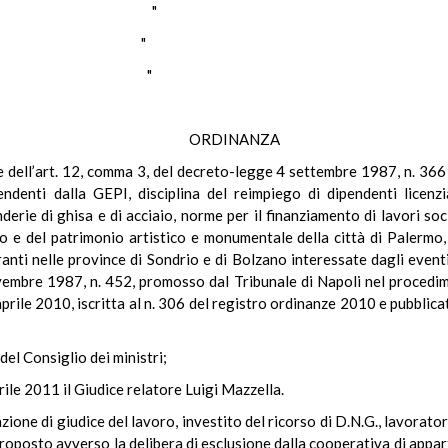
ISCUOLO "
OSSI "
TTANZI "
ORDINANZA
ale dell’art. 12, comma 3, del decreto-legge 4 settembre 1987, n. 36
endenti dalla GEPI, disciplina del reimpiego di dipendenti licenz
erie di ghisa e di acciaio, norme per il finanziamento di lavori soc
o e del patrimonio artistico e monumentale della città di Palermo,
anti nelle province di Sondrio e di Bolzano interessate dagli eventi
ovembre 1987, n. 452, promosso dal Tribunale di Napoli nel procedi
prile 2010, iscritta al n. 306 del registro ordinanze 2010 e pubblica
del Consiglio dei ministri;
rile 2011 il Giudice relatore Luigi Mazzella.
unzione di giudice del lavoro, investito del ricorso di D.N.G., lavorat
proposto avverso la delibera di esclusione dalla cooperativa di appar