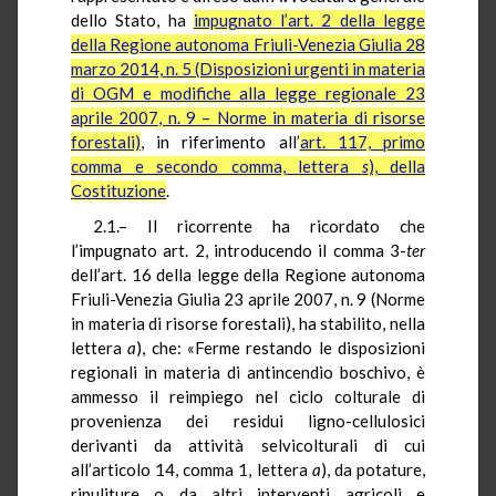
dello Stato, ha
impugnato l’art. 2 della legge
della Regione autonoma Friuli-Venezia Giulia 28
marzo 2014, n. 5 (Disposizioni urgenti in materia
di OGM e modifiche alla legge regionale 23
aprile 2007, n. 9 – Norme in materia di risorse
forestali)
, in riferimento all’
art. 117, primo
comma e secondo comma, lettera
s
), della
Costituzione
.
2.1.– Il ricorrente ha ricordato che
l’impugnato art. 2, introducendo il comma 3-
ter
dell’art. 16 della legge della Regione autonoma
Friuli-Venezia Giulia 23 aprile 2007, n. 9 (Norme
in materia di risorse forestali), ha stabilito, nella
lettera
a
), che: «Ferme restando le disposizioni
regionali in materia di antincendio boschivo, è
ammesso il reimpiego nel ciclo colturale di
provenienza dei residui ligno-cellulosici
derivanti da attività selvicolturali di cui
all’articolo 14, comma 1, lettera
a
), da potature,
ripuliture o da altri interventi agricoli e