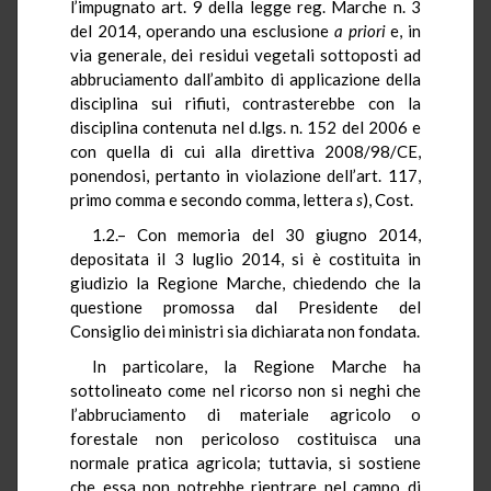
l’impugnato art. 9 della legge reg. Marche n. 3
del 2014, operando una esclusione
a priori
e, in
via generale, dei residui vegetali sottoposti ad
abbruciamento dall’ambito di applicazione della
disciplina sui rifiuti, contrasterebbe con la
disciplina contenuta nel d.lgs. n. 152 del 2006 e
con quella di cui alla direttiva 2008/98/CE,
ponendosi, pertanto in violazione dell’art. 117,
primo comma e secondo comma, lettera
s
), Cost.
1.2.– Con memoria del 30 giugno 2014,
depositata il 3 luglio 2014, si è costituita in
giudizio la Regione Marche, chiedendo che la
questione promossa dal Presidente del
Consiglio dei ministri sia dichiarata non fondata.
In particolare, la Regione Marche ha
sottolineato come nel ricorso non si neghi che
l’abbruciamento di materiale agricolo o
forestale non pericoloso costituisca una
normale pratica agricola; tuttavia, si sostiene
che essa non potrebbe rientrare nel campo di