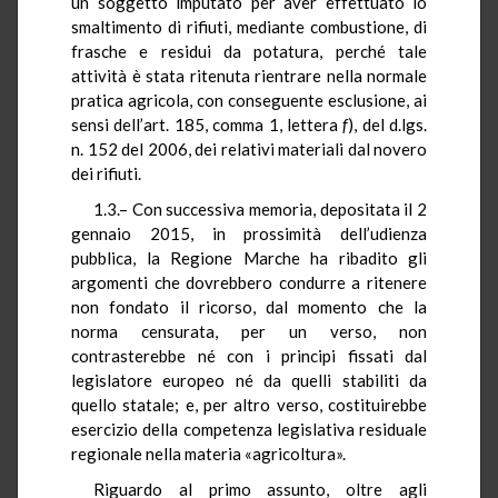
un soggetto imputato per aver effettuato lo
smaltimento di rifiuti, mediante combustione, di
frasche e residui da potatura, perché tale
attività è stata ritenuta rientrare nella normale
pratica agricola, con conseguente esclusione, ai
sensi dell’art. 185, comma 1, lettera
f
), del d.lgs.
n. 152 del 2006, dei relativi materiali dal novero
dei rifiuti.
1.3.– Con successiva memoria, depositata il 2
gennaio 2015, in prossimità dell’udienza
pubblica, la Regione Marche ha ribadito gli
argomenti che dovrebbero condurre a ritenere
non fondato il ricorso, dal momento che la
norma censurata, per un verso, non
contrasterebbe né con i principi fissati dal
legislatore europeo né da quelli stabiliti da
quello statale; e, per altro verso, costituirebbe
esercizio della competenza legislativa residuale
regionale nella materia «agricoltura».
Riguardo al primo assunto, oltre agli