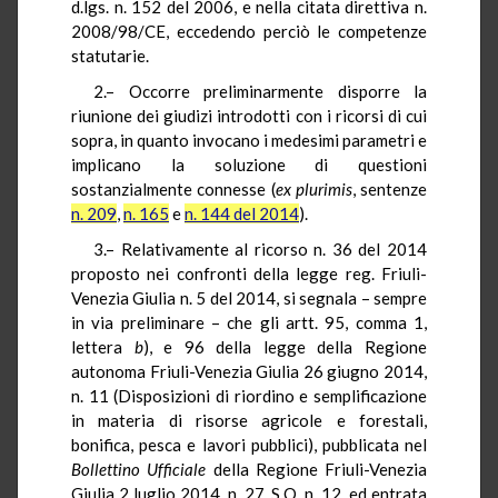
d.lgs. n. 152 del 2006, e nella citata direttiva n.
2008/98/CE, eccedendo perciò le competenze
statutarie.
2.– Occorre preliminarmente disporre la
riunione dei giudizi introdotti con i ricorsi di cui
sopra, in quanto invocano i medesimi parametri e
implicano la soluzione di questioni
sostanzialmente connesse (
ex plurimis
, sentenze
n. 209
,
n. 165
e
n. 144 del 2014
).
3.– Relativamente al ricorso n. 36 del 2014
proposto nei confronti della legge reg. Friuli-
Venezia Giulia n. 5 del 2014, si segnala – sempre
in via preliminare – che gli artt. 95, comma 1,
lettera
b
), e 96 della legge della Regione
autonoma Friuli-Venezia Giulia 26 giugno 2014,
n. 11 (Disposizioni di riordino e semplificazione
in materia di risorse agricole e forestali,
bonifica, pesca e lavori pubblici), pubblicata nel
Bollettino Ufficiale
della Regione Friuli-Venezia
Giulia 2 luglio 2014, n. 27, S.O. n. 12, ed entrata