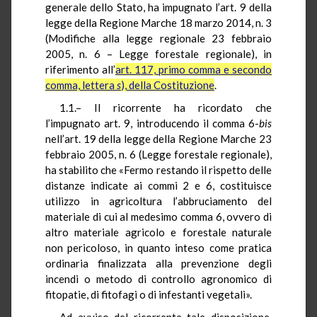
generale dello Stato, ha impugnato l’art. 9 della
legge della Regione Marche 18 marzo 2014, n. 3
(Modifiche alla legge regionale 23 febbraio
2005, n. 6 – Legge forestale regionale), in
riferimento all’
art. 117, primo comma e secondo
comma, lettera
s
), della Costituzione
.
1.1.– Il ricorrente ha ricordato che
l’impugnato art. 9, introducendo il comma 6-
bis
nell’art. 19 della legge della Regione Marche 23
febbraio 2005, n. 6 (Legge forestale regionale),
ha stabilito che «Fermo restando il rispetto delle
distanze indicate ai commi 2 e 6, costituisce
utilizzo in agricoltura l’abbruciamento del
materiale di cui al medesimo comma 6, ovvero di
altro materiale agricolo e forestale naturale
non pericoloso, in quanto inteso come pratica
ordinaria finalizzata alla prevenzione degli
incendi o metodo di controllo agronomico di
fitopatie, di fitofagi o di infestanti vegetali».
Ad avviso del ricorrente tale disposizione,