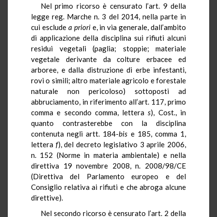
Nel primo ricorso è censurato l’art. 9 della
legge reg. Marche n. 3 del 2014, nella parte in
cui esclude
a priori
e, in via generale, dall’ambito
di applicazione della disciplina sui rifiuti alcuni
residui vegetali (paglia; stoppie; materiale
vegetale derivante da colture erbacee ed
arboree, e dalla distruzione di erbe infestanti,
rovi o simili; altro materiale agricolo e forestale
naturale non pericoloso) sottoposti ad
abbruciamento, in riferimento all’art. 117, primo
comma e secondo comma, lettera
s
), Cost., in
quanto contrasterebbe con la disciplina
contenuta negli artt. 184-
bis
e 185, comma 1,
lettera
f
), del decreto legislativo 3 aprile 2006,
n. 152 (Norme in materia ambientale) e nella
direttiva 19 novembre 2008, n. 2008/98/CE
(Direttiva del Parlamento europeo e del
Consiglio relativa ai rifiuti e che abroga alcune
direttive).
Nel secondo ricorso è censurato l’art. 2 della