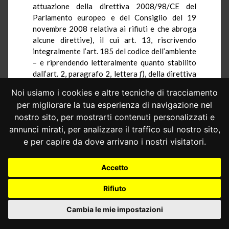
attuazione della direttiva 2008/98/CE del
Parlamento europeo e del Consiglio del 19
novembre 2008 relativa ai rifiuti e che abroga
alcune direttive), il cui art. 13, riscrivendo
integralmente l’art. 185 del codice dell’ambiente
– e riprendendo letteralmente quanto stabilito
dall’art. 2, paragrafo 2, lettera
f
), della direttiva
n. 2008/98/CE del Parlamento europeo e del
Noi usiamo i cookies e altre tecniche di tracciamento
Consiglio – ha previsto, al comma 1, lettera
f
),
per migliorare la tua esperienza di navigazione nel
che dall’applicazione della disciplina sui rifiuti
nostro sito, per mostrarti contenuti personalizzati e
sono escluse, tra l’altro, «le materie fecali, se
annunci mirati, per analizzare il traffico sul nostro sito,
non contemplate dal comma 2, lettera
b
), paglia,
sfalci e potature, nonché altro materiale
e per capire da dove arrivano i nostri visitatori.
agricolo o forestale naturale non pericoloso
utilizzati in agricoltura, nella selvicoltura o per
Accetto
la produzione di energia da tale biomassa
mediante processi o metodi che non
Rifiuto
danneggiano l’ambiente né mettono in pericolo
la salute umana». Alla luce di questo nuovo
Cambia le mie impostazioni
quadro normativo, è mutata altresì la