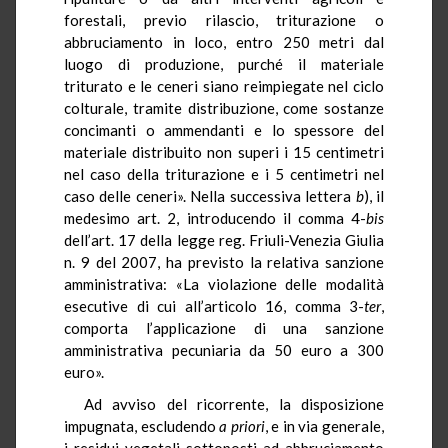
forestali, previo rilascio, triturazione o
abbruciamento in loco, entro 250 metri dal
luogo di produzione, purché il materiale
triturato e le ceneri siano reimpiegate nel ciclo
colturale, tramite distribuzione, come sostanze
concimanti o ammendanti e lo spessore del
materiale distribuito non superi i 15 centimetri
nel caso della triturazione e i 5 centimetri nel
caso delle ceneri». Nella successiva lettera
b
), il
medesimo art. 2, introducendo il comma 4-
bis
dell’art. 17 della legge reg. Friuli-Venezia Giulia
n. 9 del 2007, ha previsto la relativa sanzione
amministrativa: «La violazione delle modalità
esecutive di cui all’articolo 16, comma 3-
ter
,
comporta l’applicazione di una sanzione
amministrativa pecuniaria da 50 euro a 300
euro».
Ad avviso del ricorrente, la disposizione
impugnata, escludendo
a priori
, e in via generale,
i residui vegetali sottoposti ad abbruciamento