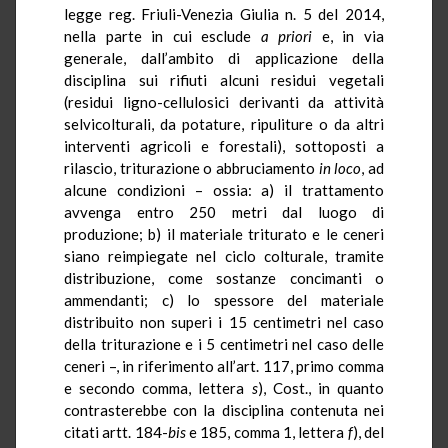
legge reg. Friuli-Venezia Giulia n. 5 del 2014,
nella parte in cui esclude
a priori
e, in via
generale, dall’ambito di applicazione della
disciplina sui rifiuti alcuni residui vegetali
(residui ligno-cellulosici derivanti da attività
selvicolturali, da potature, ripuliture o da altri
interventi agricoli e forestali), sottoposti a
rilascio, triturazione o abbruciamento
in loco
, ad
alcune condizioni – ossia: a) il trattamento
avvenga entro 250 metri dal luogo di
produzione; b) il materiale triturato e le ceneri
siano reimpiegate nel ciclo colturale, tramite
distribuzione, come sostanze concimanti o
ammendanti; c) lo spessore del materiale
distribuito non superi i 15 centimetri nel caso
della triturazione e i 5 centimetri nel caso delle
ceneri –, in riferimento all’art. 117, primo comma
e secondo comma, lettera
s
), Cost., in quanto
contrasterebbe con la disciplina contenuta nei
citati artt. 184-
bis
e 185, comma 1, lettera
f
), del