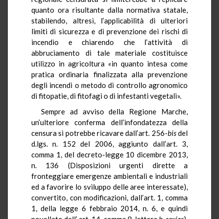
quanto ora risultante dalla normativa statale,
stabilendo, altresì, l’applicabilità di ulteriori
limiti di sicurezza e di prevenzione dei rischi di
incendio e chiarendo che l’attività di
abbruciamento di tale materiale costituisce
utilizzo in agricoltura «in quanto intesa come
pratica ordinaria finalizzata alla prevenzione
degli incendi o metodo di controllo agronomico
di fitopatie, di fitofagi o di infestanti vegetali».
Sempre ad avviso della Regione Marche,
un’ulteriore conferma dell’infondatezza della
censura si potrebbe ricavare dall’art. 256-
bis
del
d.lgs. n. 152 del 2006, aggiunto dall’art. 3,
comma 1, del decreto-legge 10 dicembre 2013,
n. 136 (Disposizioni urgenti dirette a
fronteggiare emergenze ambientali e industriali
ed a favorire lo sviluppo delle aree interessate),
convertito, con modificazioni, dall’art. 1, comma
1, della legge 6 febbraio 2014, n. 6, e quindi
novellato dall’ art. 14, comma 8, lettera
b
-
sexies
),