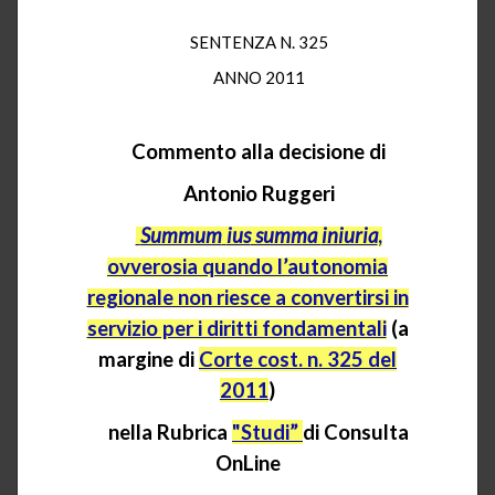
SENTENZA N. 325
ANNO 2011
Commento alla decisione di
Antonio Ruggeri
Summum
ius
summa
iniuria
,
ovverosia quando l’autonomia
regionale non riesce a convertirsi in
servizio per i diritti fondamentali
(a
margine di
Corte cost. n. 325 del
2011
)
nella Rubrica
"Studi”
di Consulta
OnLine