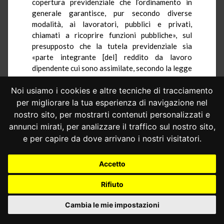
copertura previdenziale che l’ordinamento in
generale garantisce, pur secondo diverse
modalità, ai lavoratori, pubblici e privati,
chiamati a ricoprire funzioni pubbliche», sul
presupposto che la tutela previdenziale sia
«parte integrante [del] reddito da lavoro
dipendente cui sono assimilate, secondo la legge
statale citata, le indennità previste per
l’esercizio delle pubbliche funzioni». La difesa
Noi usiamo i cookies e altre tecniche di tracciamento
regionale osserva poi che, contrariamente a
per migliorare la tua esperienza di navigazione nel
quanto sostenuto dalla Presidenza del Consiglio
nostro sito, per mostrarti contenuti personalizzati e
dei ministri, «la copertura contributiva del
annunci mirati, per analizzare il traffico sul nostro sito,
lavoratore pubblico nominato assessore, per il
e per capire da dove arrivano i nostri visitatori.
periodo di espletamento del mandato, si realizza
senza spesa per il Bilancio regionale [...],
Accetto
trovando nella fattispecie applicazione l’istituto
della contribuzione figurativa che prevede il
Rifiuto
pagamento della quota dei contributi personali
all’Istituto previdenziale a carico dell’assessore-
Cambia le mie impostazioni
pubblico dipendente». La norma regionale,
pertanto, non inciderebbe sulla natura degli