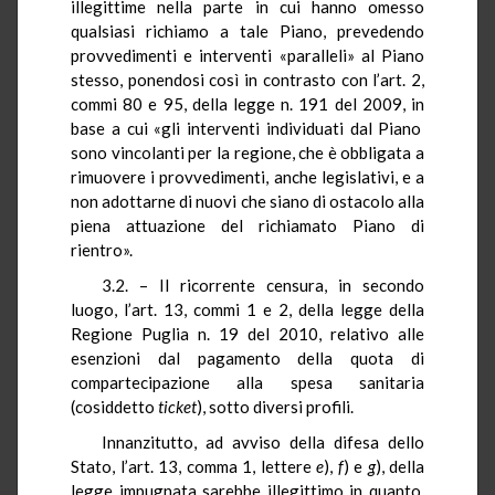
illegittime nella parte in cui hanno omesso
qualsiasi richiamo a tale Piano, prevedendo
provvedimenti e interventi «paralleli» al Piano
stesso, ponendosi così in contrasto con l’art. 2,
commi 80 e 95, della legge n. 191 del 2009
, in
base a cui «gli interventi individuati dal Piano
sono vincolanti per la regione, che è obbligata a
rimuovere i provvedimenti, anche legislativi, e a
non adottarne di nuovi che siano di ostacolo alla
piena attuazione del richiamato Piano di
rientro».
3.2. – Il ricorrente censura, in secondo
luogo, l’art. 13, commi 1 e 2, della legge della
Regione Puglia n. 19 del 2010, relativo alle
esenzioni dal pagamento della quota di
compartecipazione alla spesa sanitaria
(cosiddetto
ticket
), sotto diversi profili.
Innanzitutto, ad avviso della difesa dello
Stato, l’art. 13, comma 1, lettere
e
),
f
) e
g
), della
legge impugnata sarebbe illegittimo in quanto,