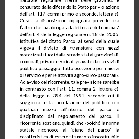
censurato dalla difesa dello Stato per violazione
dell’art. 117, commi primo e secondo, lettera
s
),
Cost. La disposizione impugnata prevede, tra
l’altro, che sia abrogata la lettera
i
) del comma 7
dell’art. 4 della legge regionale n. 18 del 2005,
istitutiva del citato Parco, ai sensi della quale
vigeva il divieto di «transitare con mezzi
motorizzati fuori dalle strade statali, provinciali,
comunali, private e vicinali gravate dai servizi di
pubblico passaggio, fatta eccezione per i mezzi
di servizio e per le attività
agro-silvo-pastorali
».
Ad avviso del ricorrente, tale previsione sarebbe
in contrasto con l’art. 11, comma 2, lettera
c
),
della legge n. 394 del 1991, secondo cui il
soggiorno e la circolazione del pubblico con
qualsiasi mezzo all’interno del parco è
disciplinato dal regolamento del parco.
Il
ricorrente sostiene, quindi, che «poiché la norma
statale riconosce al "piano del parco”, la
caratteristica di essere strumento insostituibile