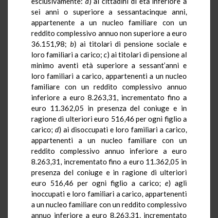
esclusivamente:
a
) ai cittadini di età inferiore a
sei anni o superiore a sessantacinque anni,
appartenente a un nucleo familiare con un
reddito complessivo annuo non superiore a euro
36.151,98;
b
) ai titolari di pensione sociale e
loro familiari a carico;
c
) ai titolari di pensione al
minimo aventi età superiore a sessant’anni e
loro familiari a carico, appartenenti a un nucleo
familiare con un reddito complessivo annuo
inferiore a euro 8.263,31, incrementato fino a
euro 11.362,05 in presenza del coniuge e in
ragione di ulteriori euro 516,46 per ogni figlio a
carico;
d
) ai disoccupati e loro familiari a carico,
appartenenti a un nucleo familiare con un
reddito complessivo annuo inferiore a euro
8.263,31, incrementato fino a euro 11.362,05 in
presenza del coniuge e in ragione di ulteriori
euro 516,46 per ogni figlio a carico;
e
) agli
inoccupati e loro familiari a carico, appartenenti
a un nucleo familiare con un reddito complessivo
annuo inferiore a euro 8.263,31, incrementato