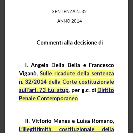
SENTENZA N. 32
ANNO 2014
Commenti alla decisione di
I. Angela Della Bella e Francesco
Viganò,
Sulle ricadute della sentenza
n. 32/2014 della Corte costituzionale
sull’art. 73
t.u.
stup
, per
g.c.
di
Diritto
Penale Contemporaneo
II.
Vittorio Manes e Luisa Romano,
L’illegittimità costituzionale della