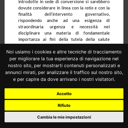
introdotte in sede di conversione si sarebbero
dovute considerare in linea con la
ratio
e con la
finalità dell’intervento governativo,
rispondendo anche ad una esigenza di
straordinaria urgenza e necessità nel
disciplinare una materia di fondamentale
importanza ai fini della tutela della salute
individuale e collettiva, nonché ai fini della
Noi usiamo i cookies e altre tecniche di tracciamento
salvaguardia della sicurezza pubblica,
attraverso il rigoroso e fermo contrasto al
per migliorare la tua esperienza di navigazione nel
traffico e allo spaccio degli stupefacenti e del
nostro sito, per mostrarti contenuti personalizzati e
recupero dei tossicodipendenti, anche in caso di
annunci mirati, per analizzare il traffico sul nostro sito,
recidiva.
e per capire da dove arrivano i nostri visitatori.
3.– Con memoria depositata in data 18
novembre 2013, V.M., imputato nel
Accetto
procedimento penale pendente in Cassazione, si
è costituito in giudizio, insistendo perché
Rifiuto
vengano accolte le sollevate questioni di
Cambia le mie impostazioni
legittimità costituzionale degli artt.
4-
bis
e 4-
vicies
ter
del d.l. n. 272 del 2005, convertito, con