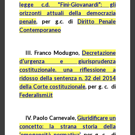
legge c.d. "Fini-Giovanardi”: gli
orizzonti attuali della democrazia
penale
, per
g.c.
di
Diritto Penale
Contemporaneo
III. Franco Modugno,
Decretazione
d’urgenza e giurisprudenza
costituzionale.
una
riflessione a
ridosso della sentenza n. 32 del 2014
della Corte costituzionale
, per g. c.
di
Federalismi.it
IV. Paolo Carnevale,
Giuridificare
un
concetto: la strana storia della
‘omogeneità normativa’
, per g. c.
di