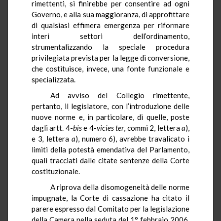
rimettenti, si finirebbe per consentire ad ogni
Governo, e alla sua maggioranza, di approfittare
di qualsiasi effimera emergenza per riformare
interi settori dell’ordinamento,
strumentalizzando la speciale procedura
privilegiata prevista per la legge di conversione,
che costituisce, invece, una fonte funzionale e
specializzata.
Ad avviso del Collegio rimettente,
pertanto, il legislatore, con l’introduzione delle
nuove norme e, in particolare, di quelle, poste
dagli artt. 4-
bis
e 4-
vicies ter
, commi 2, lettera
a
),
e 3
,
lettera
a
), numero 6), avrebbe travalicato i
limiti della potestà emendativa del Parlamento,
quali tracciati dalle citate sentenze della Corte
costituzionale.
A riprova della disomogeneità delle norme
impugnate, la Corte di cassazione ha citato il
parere espresso dal Comitato per la legislazione
della Camera nella seduta del 1° febbraio 2006,