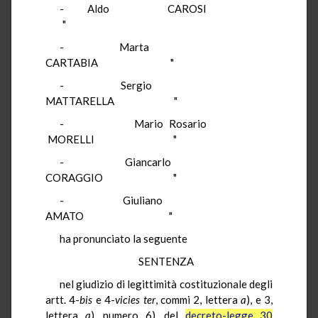
-
Aldo
CAROSI
"
-
Marta
CARTABIA
"
-
Sergio
MATTARELLA
"
-
Mario Rosario
MORELLI
"
-
Giancarlo
CORAGGIO
"
-
Giuliano
AMATO
"
ha
pronunciato la seguente
SENTENZA
nel
giudizio di legittimità costituzionale degli
artt. 4-
bis
e 4-
vicies ter
, commi 2, lettera
a
), e 3,
lettera
a
), numero 6), del
decreto-legge 30