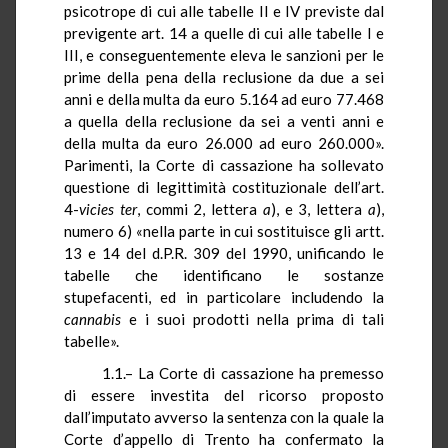
psicotrope di cui alle tabelle II e IV previste dal
previgente art. 14 a quelle di cui alle tabelle I e
III, e conseguentemente eleva le sanzioni per le
prime della pena della reclusione da due a sei
anni e della multa da euro 5.164 ad euro 77.468
a quella della reclusione da sei a venti anni e
della multa da euro 26.000 ad euro 260.000».
Parimenti, la Corte di cassazione ha sollevato
questione di legittimità costituzionale dell’art.
4-
vicies ter
, commi 2, lettera
a
), e 3, lettera
a
),
numero 6) «nella parte in cui sostituisce gli artt.
13 e 14 del
d.P.R.
309 del 1990, unificando le
tabelle che identificano le sostanze
stupefacenti, ed in particolare includendo la
cannabis
e i suoi prodotti nella prima di tali
tabelle».
1.1.– La Corte di cassazione ha premesso
di essere investita del ricorso proposto
dall’imputato avverso la sentenza con la quale la
Corte d’appello di Trento ha confermato la