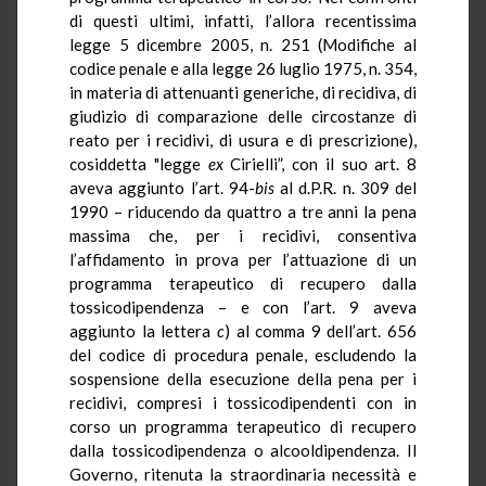
di questi ultimi, infatti, l’allora recentissima
legge 5 dicembre 2005, n. 251 (
Modifiche al
codice penale e alla legge 26 luglio 1975, n. 354,
in materia di attenuanti generiche, di recidiva, di
giudizio di comparazione delle circostanze di
reato per i recidivi, di usura e di prescrizione
),
cosiddetta "legge
ex
Cirielli”, con il suo art. 8
aveva aggiunto l’art.
94-
bis
al
d.P.R.
n. 309 del
1990 – riducendo da quattro a tre anni la pena
massima che, per i recidivi, consentiva
l’affidamento in prova per l’attuazione di un
programma terapeutico di recupero dalla
tossicodipendenza – e con l’art. 9 aveva
aggiunto la lettera
c
) al comma 9 dell’art. 656
del codice di procedura penale, escludendo la
sospensione della esecuzione della pena per i
recidivi, compresi i tossicodipendenti con in
corso un programma terapeutico di recupero
dalla tossicodipendenza o
alcooldipendenza
. Il
Governo, ritenuta la straordinaria necessità e