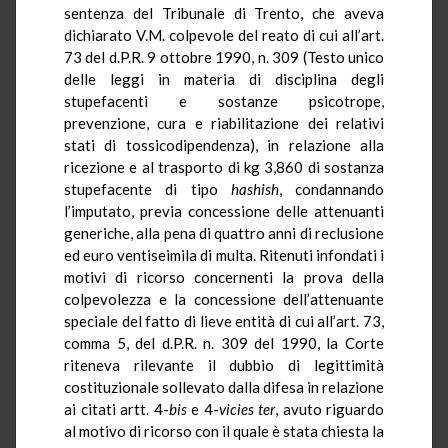
sentenza del Tribunale di Trento, che aveva
dichiarato V.M. colpevole del reato di cui all’art.
73 del
d.P.R.
9 ottobre 1990, n. 309 (Testo unico
delle leggi in materia di disciplina degli
stupefacenti e sostanze psicotrope,
prevenzione, cura e riabilitazione dei relativi
stati di tossicodipendenza), in relazione alla
ricezione e al trasporto di kg 3,860 di sostanza
stupefacente di tipo
hashish
, condannando
l’imputato, previa concessione delle attenuanti
generiche, alla pena di quattro anni di reclusione
ed euro ventiseimila di multa. Ritenuti infondati i
motivi di ricorso concernenti la prova della
colpevolezza e la concessione dell’attenuante
speciale del fatto di lieve entità di cui all’art. 73,
comma 5, del
d.P.R.
n. 309 del 1990, la Corte
riteneva rilevante il dubbio di legittimità
costituzionale sollevato dalla difesa in relazione
ai citati artt. 4-
bis
e 4-
vicies ter
, avuto riguardo
al motivo di ricorso con il quale è stata chiesta la