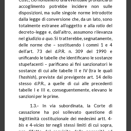
accoglimento potrebbe incidere non sulle
disposizioni, ma sulle singole norme introdotte
dalla legge di conversione che, da un lato, sono
totalmente estranee all’oggetto e alla
ratio
del
decreto-legge e, dall’altro, assumono rilevanza
nel giudizio
a quo
. Si tratterebbe, segnatamente,
delle norme che – sostituendo i commi 1 e 4
dell’art. 73 del
d.P.R.
n. 309 del 1990 e
unificando le tabelle che identificano le sostanze
stupefacenti – parificano ai fini sanzionatori le
sostanze di cui alle tabelle II e IV (tra le quali
l’
hashish
), previste dal previgente art. 14 dello
stesso
d.P.R.
, a quelle di cui alle precedenti
tabelle I e III e, conseguentemente, elevano le
sanzioni per le prime.
1.3.–
In via subordinata, la Corte di
cassazione ha poi sollevato questione di
legittimità costituzionale dei medesimi artt. 4-
bis
e 4-
vicies ter
negli stessi limiti di cui sopra,