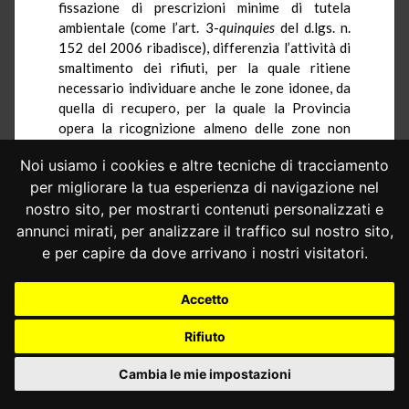
fissazione di prescrizioni minime di tutela
ambientale (come l’art. 3-
quinquies
del d.lgs. n.
152 del 2006 ribadisce), differenzia l’attività di
smaltimento dei rifiuti, per la quale ritiene
necessario individuare anche le zone idonee, da
quella di recupero, per la quale la Provincia
opera la ricognizione almeno delle zone non
idonee. Ciò non toglie che, anche in vista della
Noi usiamo i cookies e altre tecniche di tracciamento
localizzazione degli impianti di recupero,
per migliorare la tua esperienza di navigazione nel
nell’ambito di una più compiuta integrazione dei
valori ambientali con le caratteristiche del
nostro sito, per mostrarti contenuti personalizzati e
territorio, la Provincia possa individuare,
annunci mirati, per analizzare il traffico sul nostro sito,
nell’ambito del piano regionale, anche le zone
e per capire da dove arrivano i nostri visitatori.
idonee ad ospitare tale specifica attività di
trattamento dei rifiuti.
Accetto
In conclusione, la disciplina dettata dalla
Rifiuto
disposizione regionale risponde ad esigenze di
coordinamento territoriale e non appronta una
Cambia le mie impostazioni
disciplina dei rifiuti di minor rigore rispetto a
quella statale.