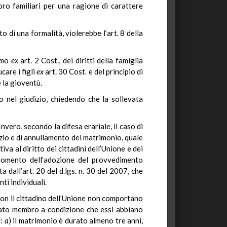
loro familiari per una ragione di carattere
o di una formalità, violerebbe l’art. 8 della
uomo
ex
art. 2 Cost., dei diritti della famiglia
care i figli
ex
art. 30 Cost. e del principio di
 la gioventù.
 nel giudizio, chiedendo che la sollevata
 Invero, secondo la difesa erariale, il caso di
rzio e di annullamento del matrimonio, quale
va al diritto dei cittadini dell’Unione e dei
l momento dell’adozione del provvedimento
 dall’art. 20 del d.lgs. n. 30 del 2007, che
i individuali.
 con il cittadino dell’Unione non comportano
 Stato membro a condizione che essi abbiano
i:
a
) il matrimonio è durato almeno tre anni,