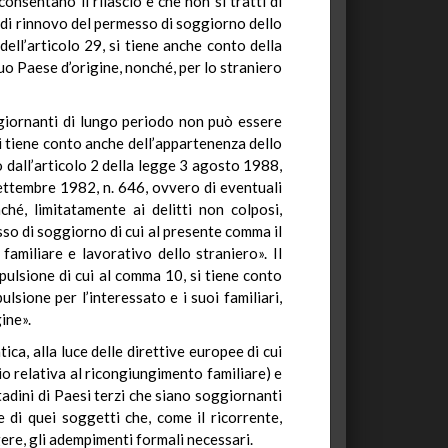
nsentano il rilascio e che non si tratti di
go di rinnovo del permesso di soggiorno dello
dell’articolo 29, si tiene anche conto della
 suo Paese d’origine, nonché, per lo straniero
giornanti di lungo periodo non può essere
 si tiene conto anche dell’appartenenza dello
o dall’articolo 2 della legge 3 agosto 1988,
settembre 1982, n. 646, ovvero di eventuali
hé, limitatamente ai delitti non colposi,
sso di soggiorno di cui al presente comma il
familiare e lavorativo dello straniero». Il
spulsione di cui al comma 10, si tiene conto
lsione per l’interessato e i suoi familiari,
gine».
ica, alla luce delle direttive europee di cui
o relativa al ricongiungimento familiare) e
tadini di Paesi terzi che siano soggiornanti
di quei soggetti che, come il ricorrente,
ere, gli adempimenti formali necessari.