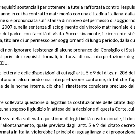
 requisiti sostanziali per ottenere la tutela rafforzata contro l’espuls
 anno in cui ha contratto matrimonio con una cittadina italiana, dall
ne si è pronunciata sull’istanza di rinnovo del permesso di soggiorno
o 2007 e, nella sentenza di scioglimento del vincolo matrimoniale, è s
del padre, con facoltà di visita. Successivamente, il ricorrente si è
 titolare di un permesso per soggiornanti di lungo periodo, dalla qu
ì, di non ignorare l’esistenza di alcune pronunce del Consiglio di Sta
 privi dei requisiti formali, in forza di una interpretazione degl
CEDU.
 letterale delle disposizioni di cui agli artt. 5 e 9 del d.lgs. n. 286 d
entono in alcun modo una interpretazione conforme, di tal che l’o
e delle norme interne, ciò che il rimettente considera precluso dal
e sollevata questione di legittimità costituzionale delle citate disp
 ha sospeso il giudizio in attesa della decisione di questa Corte, cui 
zza della sollevata questione di legittimità costituzionale, il ri
l’allontanamento, quale prevista dagli artt. 5 e 9 del citato decret
mata in Italia, violerebbe i principi di uguaglianza e di proporzionali