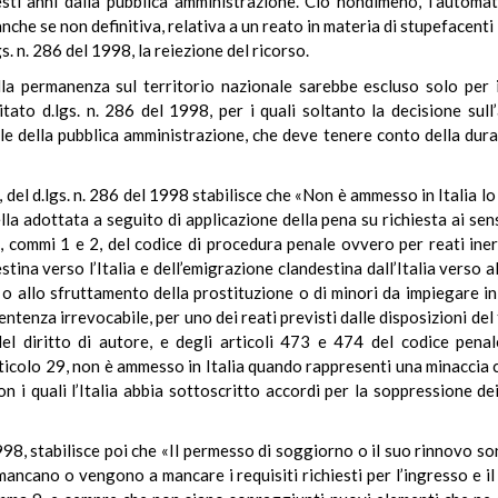
uesti anni dalla pubblica amministrazione. Ciò nondimeno, l’automa
nche se non definitiva, relativa a un reato in materia di stupefacent
gs. n. 286 del 1998, la reiezione del ricorso.
lla permanenza sul territorio nazionale sarebbe escluso solo per 
itato d.lgs. n. 286 del 1998, per i quali soltanto la decisione sul
le della pubblica amministrazione, che deve tenere conto della dura
, del d.lgs. n. 286 del 1998 stabilisce che «Non è ammesso in Italia l
la adottata a seguito di applicazione della pena su richiesta ai sens
0, commi 1 e 2, del codice di procedura penale ovvero per reati ineren
na verso l’Italia e dell’emigrazione clandestina dall’Italia verso alt
o allo sfruttamento della prostituzione o di minori da impiegare in a
ntenza irrevocabile, per uno dei reati previsti dalle disposizioni del ti
del diritto di autore, e degli articoli 473 e 474 del codice penal
rticolo 29, non è ammesso in Italia quando rappresenti una minaccia c
n i quali l’Italia abbia sottoscritto accordi per la soppressione dei 
1998, stabilisce poi che «Il permesso di soggiorno o il suo rinnovo so
ancano o vengono a mancare i requisiti richiesti per l’ingresso e il