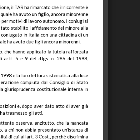
ione, il TAR ha rimarcato che il ricorrente è
a quale ha avuto un figlio, ancora minorenne
 per motivi di lavoro autonomo. I coniugi si
tato stabilito l’affidamento del minore alla
 coniugato in Italia con una cittadina di un
ale ha avuto due figli ancora minorenni.
to, che hanno applicato la tutela rafforzata
i artt. 5 e 9 del d.lgs. n. 286 del 1998,
el 1998 e la loro lettura sistematica alla luce
perazione compiuta dal Consiglio di Stato
la giurisprudenza costituzionale interna in
osizioni e, dopo aver dato atto di aver già
ha trasmesso gli atti.
mettente osserva, anzitutto, che la mancata
o, a chi non abbia presentato un’istanza di
tà di cui all’art. 3 Cost., perché discrimina