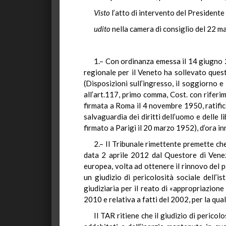
Visto
l’atto di intervento del Presidente 
udito
nella camera di consiglio del 22 m
1.– Con ordinanza emessa il 14 giugno 2
regionale per il Veneto ha sollevato quest
(Disposizioni sull’ingresso, il soggiorno e 
all’art.117, primo comma, Cost. con riferim
firmata a Roma il 4 novembre 1950, ratifi
salvaguardia dei diritti dell’uomo e delle
firmato a Parigi il 20 marzo 1952), d’ora i
2.– Il Tribunale rimettente premette ch
data 2 aprile 2012 dal Questore di Venezi
europea, volta ad ottenere il rinnovo del
un giudizio di pericolosità sociale dell’
giudiziaria per il reato di «appropriazion
2010 e relativa a fatti del 2002, per la qu
Il TAR ritiene che il giudizio di perico