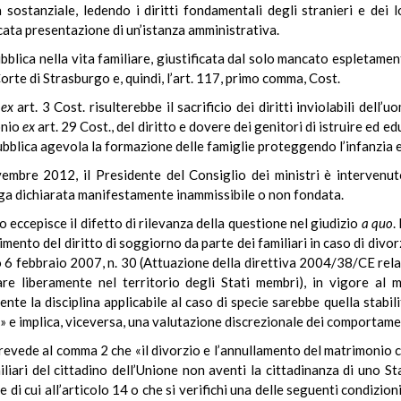
a sostanziale, ledendo i diritti fondamentali degli stranieri e dei 
ata presentazione di un’istanza amministrativa.
ubblica nella vita familiare, giustificata dal solo mancato espletament
rte di Strasburgo e, quindi, l’art. 117, primo comma, Cost.
o
ex
art. 3 Cost. risulterebbe il sacrificio dei diritti inviolabili dell’
onio
ex
art. 29 Cost., del diritto e dovere dei genitori di istruire ed edu
pubblica agevola la formazione delle famiglie proteggendo l’infanzia e
mbre 2012, il Presidente del Consiglio dei ministri è intervenuto
nga dichiarata manifestamente inammissibile o non fondata.
to eccepisce il difetto di rilevanza della questione nel giudizio
a quo
.
imento del diritto di soggiorno da parte dei familiari in caso di divo
o 6 febbraio 2007, n. 30 (Attuazione della direttiva 2004/38/CE relati
nare liberamente nel territorio degli Stati membri), in vigore a
la disciplina applicabile al caso di specie sarebbe quella stabilita
 e implica, viceversa, una valutazione discrezionale dei comportament
to prevede al comma 2 che «il divorzio e l’annullamento del matrimonio
miliari del cittadino dell’Unione non aventi la cittadinanza di uno
 di cui all’articolo 14 o che si verifichi una delle seguenti condizion