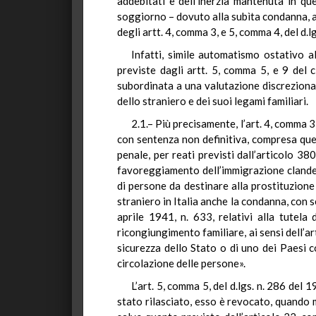
addebitati e dell’inerzia mantenuta in q
soggiorno – dovuto alla subìta condanna, a
degli artt. 4, comma 3, e 5, comma 4, del d.l
Infatti, simile automatismo ostativo a
previste dagli artt. 5, comma 5, e 9 del c
subordinata a una valutazione discreziona
dello straniero e dei suoi legami familiari.
2.1.– Più precisamente, l’art. 4, comma 3
con sentenza non definitiva, compresa quel
penale, per reati previsti dall’articolo 38
favoreggiamento dell’immigrazione clandesti
di persone da destinare alla prostituzione 
straniero in Italia anche la condanna, con se
aprile 1941, n. 633, relativi alla tutela 
ricongiungimento familiare, ai sensi dell’a
sicurezza dello Stato o di uno dei Paesi co
circolazione delle persone».
L’art. 5, comma 5, del d.lgs. n. 286 del 
stato rilasciato, esso è revocato, quando m