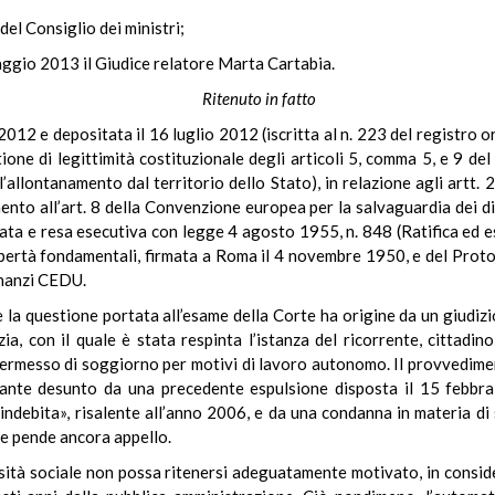
del Consiglio dei ministri;
aggio 2013 il Giudice relatore Marta Cartabia.
Ritenuto in fatto
012 e depositata il 16 luglio 2012 (iscritta al n. 223 del registro o
ione di legittimità costituzionale degli articoli 5, comma 5, e 9 del
l’allontanamento dal territorio dello Stato), in relazione agli artt.
ento all’art. 8 della Convenzione europea per la salvaguardia dei di
cata e resa esecutiva con legge 4 agosto 1955, n. 848 (Ratifica ed 
 libertà fondamentali, firmata a Roma il 4 novembre 1950, e del Prot
nnanzi CEDU.
e la questione portata all’esame della Corte ha origine da un giudiz
a, con il quale è stata respinta l’istanza del ricorrente, cittadi
 permesso di soggiorno per motivi di lavoro autonomo. Il provvedime
istante desunto da una precedente espulsione disposta il 15 febbr
e indebita», risalente all’anno 2006, e da una condanna in materia di
ale pende ancora appello.
losità sociale non possa ritenersi adeguatamente motivato, in consid