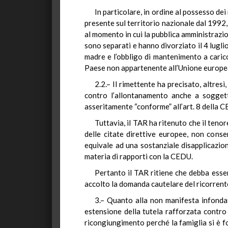
In particolare, in ordine al possesso dei
presente sul territorio nazionale dal 1992,
al momento in cui la pubblica amministrazio
sono separati e hanno divorziato il 4 lugli
madre e l’obbligo di mantenimento a carico 
Paese non appartenente all’Unione europea,
2.2.– Il rimettente ha precisato, altres
contro l’allontanamento anche a soggetti
asseritamente “conforme” all’art. 8 della 
Tuttavia, il TAR ha ritenuto che il tenore
delle citate direttive europee, non cons
equivale ad una sostanziale disapplicazion
materia di rapporti con la CEDU.
Pertanto il TAR ritiene che debba esser
accolto la domanda cautelare del ricorrente,
3.– Quanto alla non manifesta infondate
estensione della tutela rafforzata contro 
ricongiungimento perché la famiglia si è for