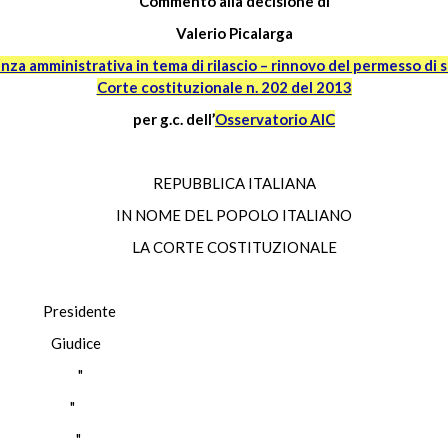
Commento alla decisione di
Valerio Picalarga
nza amministrativa in tema di rilascio – rinnovo del permesso di s
Corte costituzionale n. 202 del 2013
per g.c. dell’
Osservatorio AIC
REPUBBLICA ITALIANA
IN NOME DEL POPOLO ITALIANO
LA CORTE COSTITUZIONALE
esidente
Giudice
STRI "
ESE "
URO "