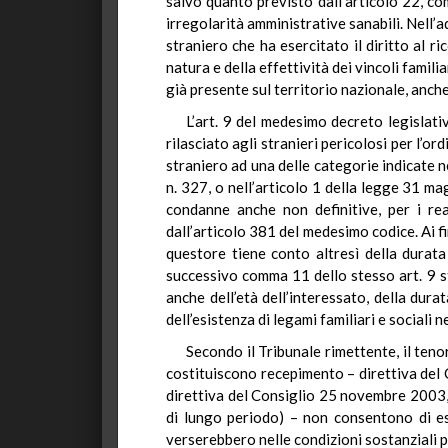
salvo quanto previsto dall’articolo 22, co
irregolarità amministrative sanabili. Nell’a
straniero che ha esercitato il diritto al r
natura e della effettività dei vincoli famili
già presente sul territorio nazionale, anch
L’art. 9 del medesimo decreto legislat
rilasciato agli stranieri pericolosi per l’o
straniero ad una delle categorie indicate n
n. 327, o nell’articolo 1 della legge 31 m
condanne anche non definitive, per i rea
dall’articolo 381 del medesimo codice. Ai f
questore tiene conto altresì della durata 
successivo comma 11 dello stesso art. 9 sta
anche dell’età dell’interessato, della dura
dell’esistenza di legami familiari e sociali n
Secondo il Tribunale rimettente, il tenor
costituiscono recepimento – direttiva del 
direttiva del Consiglio 25 novembre 2003,
di lungo periodo) – non consentono di es
verserebbero nelle condizioni sostanziali p