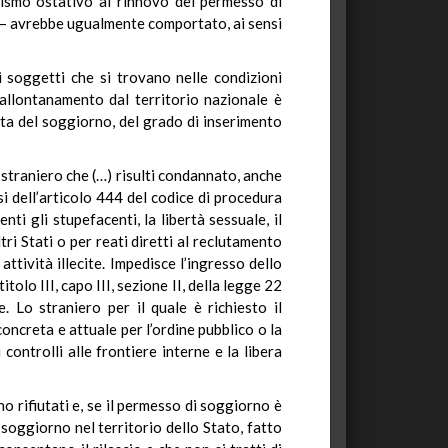
tismo ostativo al rinnovo del permesso di
i – avrebbe ugualmente comportato, ai sensi
i soggetti che si trovano nelle condizioni
l’allontanamento dal territorio nazionale è
ta del soggiorno, del grado di inserimento
o straniero che (…) risulti condannato, anche
i dell’articolo 444 del codice di procedura
ti gli stupefacenti, la libertà sessuale, il
ri Stati o per reati diretti al reclutamento
ttività illecite. Impedisce l’ingresso dello
tolo III, capo III, sezione II, della legge 22
e. Lo straniero per il quale è richiesto il
oncreta e attuale per l’ordine pubblico o la
controlli alle frontiere interne e la libera
no rifiutati e, se il permesso di soggiorno è
 soggiorno nel territorio dello Stato, fatto