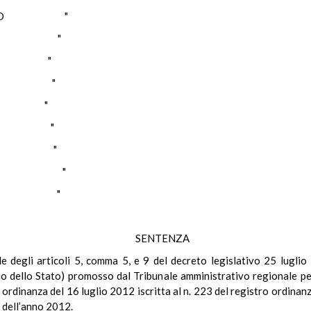
LITANO "
CUOLO "
SI "
NZI "
SI "
BIA "
ELLA "
RELLI "
GGIO "
SENTENZA
ale degli articoli 5, comma 5, e 9 del decreto legislativo 25 luglio 
io dello Stato) promosso dal Tribunale amministrativo regionale pe
on ordinanza del 16 luglio 2012 iscritta al n. 223 del registro ordina
, dell’anno 2012.