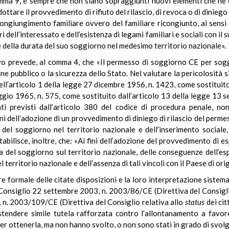
mma 9, e sempre che non siano sopraggiunti nuovi elementi che ne co
dottare il provvedimento di rifiuto del rilascio, di revoca o di dinie
icongiungimento familiare ovvero del familiare ricongiunto, ai sensi 
ari dell’interessato e dell’esistenza di legami familiari e sociali con il
e della durata del suo soggiorno nel medesimo territorio nazionale».
ivo prevede, al comma 4, che «Il permesso di soggiorno CE per sog
rdine pubblico o la sicurezza dello Stato. Nel valutare la pericolosità
ell’articolo 1 della legge 27 dicembre 1956, n. 1423, come sostituit
aggio 1965, n. 575, come sostituito dall’articolo 13 della legge 13 
ti previsti dall’articolo 380 del codice di procedura penale, nonc
ini dell’adozione di un provvedimento di diniego di rilascio del perme
del soggiorno nel territorio nazionale e dell’inserimento sociale, 
bilisce, inoltre, che: «Ai fini dell’adozione del provvedimento di e
ta del soggiorno sul territorio nazionale, delle conseguenze dell’espu
el territorio nazionale e dell’assenza di tali vincoli con il Paese di ori
e formale delle citate disposizioni e la loro interpretazione sistemat
Consiglio 22 settembre 2003, n. 2003/86/CE (Direttiva del Consigli
 n. 2003/109/CE (Direttiva del Consiglio relativa allo
status
dei cit
tendere simile tutela rafforzata contro l’allontanamento a favore 
er ottenerla, ma non hanno svolto, o non sono stati in grado di svolg