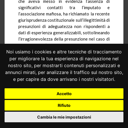
che aveva messo in evidenza l’assenza di
significativi contatti tra l’imputato e
l’associazione mafiosa, ha richiamato la recente
giurisprudenza costituzionale sull’illegittimità di
presunzioni di adeguatezza non rispondenti a
dati di esperienza generalizzabili, sottolineando
l’irragionevolezza della presunzione nel caso di
specie, data l’assenza di collegamenti con la
criminalità organizzata di tipo mafioso. Con
Noi usiamo i cookies e altre tecniche di tracciamento
successive note la difesa ha eccepito in via
per migliorare la tua esperienza di navigazione nel
subordinata, l’illegittimità costituzionale degli
nostro sito, per mostrarti contenuti personalizzati e
artt. 275, comma 3, e 299, comma 2, cod. proc.
annunci mirati, per analizzare il traffico sul nostro sito,
pen.,
sia nella parte in cui è prevista
e per capire da dove arrivano i nostri visitatori.
l’obbligatorietà della custodia cautelare in
carcere per ogni delitto aggravato dall’art. 7 del
Accetto
decreto-legge n. 152 del 1991, convertito, con
modificazioni, dalla legge n. 203 del 1991
Rifiuto
ovvero, in più ristretta relazione al caso di
specie, per il delitto commesso al fine di
Cambia le mie impostazioni
agevolare l’attività delle associazioni previste
dall’art. 416-bis cod. pen.
sia
nella parte in cui