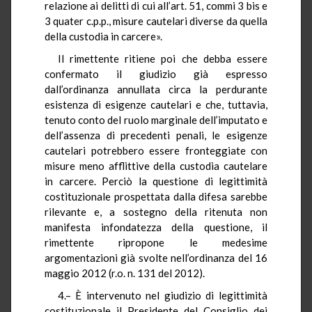
relazione ai delitti di cui all’art. 51, commi 3 bis e
3 quater c.p.p., misure cautelari diverse da quella
della custodia in carcere».
Il rimettente ritiene poi che debba essere
confermato il giudizio già espresso
dall’ordinanza annullata circa la perdurante
esistenza di esigenze cautelari e che, tuttavia,
tenuto conto del ruolo marginale dell’imputato e
dell’assenza di precedenti penali, le esigenze
cautelari potrebbero essere fronteggiate con
misure meno afflittive della custodia cautelare
in carcere. Perciò la questione di legittimità
costituzionale prospettata dalla difesa sarebbe
rilevante e, a sostegno della ritenuta non
manifesta infondatezza della questione, il
rimettente ripropone le medesime
argomentazioni già svolte nell’ordinanza del 16
maggio 2012 (r.o. n. 131 del 2012).
4.–
È intervenuto nel giudizio di legittimità
costituzionale il Presidente del Consiglio dei