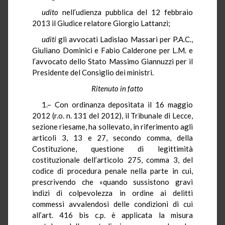
udito
nell’udienza pubblica del 12 febbraio
2013 il Giudice relatore Giorgio Lattanzi;
uditi
gli avvocati Ladislao Massari per P.A.C.,
Giuliano Dominici e Fabio Calderone per L.M. e
l’avvocato dello Stato Massimo
Giannuzzi
per il
Presidente del Consiglio dei ministri.
Ritenuto in fatto
1.– Con ordinanza depositata il 16 maggio
2012 (r.o. n. 131 del 2012), il Tribunale di Lecce,
sezione riesame, ha sollevato, in riferimento agli
articoli 3, 13 e 27, secondo comma, della
Costituzione, questione di legittimità
costituzionale dell’articolo 275, comma 3, del
codice di procedura penale nella parte in cui,
prescrivendo che «quando sussistono gravi
indizi di colpevolezza in ordine ai delitti
commessi avvalendosi delle condizioni di cui
all’art. 416 bis c.p. è applicata la misura