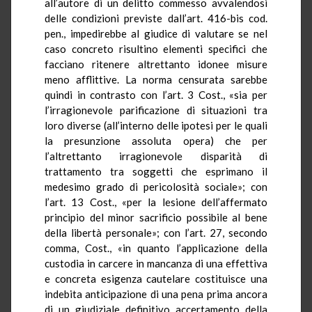
all’autore di un delitto commesso avvalendosi
delle condizioni previste dall’art. 416-bis cod.
pen., impedirebbe al giudice di valutare se nel
caso concreto risultino elementi specifici che
facciano ritenere altrettanto idonee misure
meno afflittive. La norma censurata sarebbe
quindi in contrasto con l’art. 3 Cost., «sia per
l’irragionevole parificazione di situazioni tra
loro diverse (all’interno delle ipotesi per le quali
la presunzione assoluta opera) che per
l’altrettanto irragionevole disparità di
trattamento tra soggetti che esprimano il
medesimo grado di pericolosità sociale»; con
l’art. 13 Cost., «per la lesione dell’affermato
principio del minor sacrificio possibile al bene
della libertà personale»; con l’art. 27, secondo
comma, Cost., «in quanto l’applicazione della
custodia in carcere in mancanza di una effettiva
e concreta esigenza cautelare costituisce una
indebita anticipazione di una pena prima ancora
di un giudiziale definitivo accertamento della