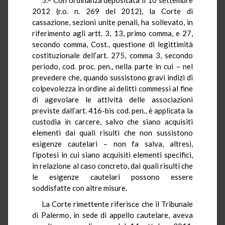
2012 (r.o. n. 269 del 2012), la Corte di
cassazione, sezioni unite penali, ha sollevato, in
riferimento agli artt. 3, 13, primo comma, e 27,
secondo comma, Cost., questione di legittimità
costituzionale dell’art. 275, comma 3, secondo
periodo, cod. proc. pen., nella parte in cui – nel
prevedere che, quando sussistono gravi indizi di
colpevolezza in ordine ai delitti commessi al fine
di agevolare le attività delle associazioni
previste dall’art. 416-bis cod. pen., è applicata la
custodia in carcere, salvo che siano acquisiti
elementi dai quali risulti che non sussistono
esigenze cautelari – non fa salva, altresì,
l’ipotesi in cui siano acquisiti elementi specifici,
in relazione al caso concreto, dai quali risulti che
le esigenze cautelari possono essere
soddisfatte con altre misure.
La Corte rimettente riferisce che il Tribunale
di Palermo, in sede di appello cautelare, aveva