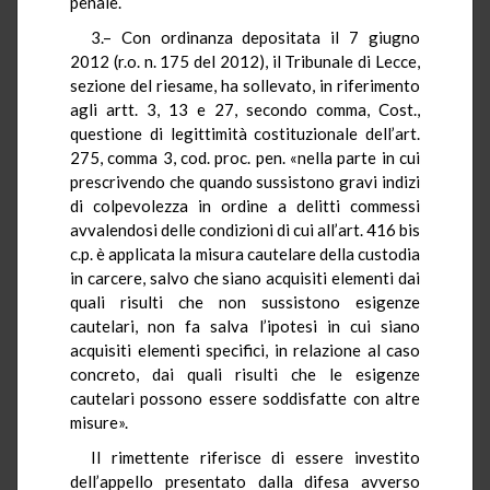
penale.
3.–
Con ordinanza depositata il 7 giugno
2012 (r.o. n. 175 del 2012), il Tribunale di Lecce,
sezione del riesame, ha sollevato, in riferimento
agli artt. 3, 13 e 27, secondo comma, Cost.,
questione di legittimità costituzionale dell’art.
275, comma 3, cod. proc.
pen
. «nella parte in cui
prescrivendo che quando sussistono gravi indizi
di colpevolezza in ordine a delitti commessi
avvalendosi delle condizioni di cui all’art. 416 bis
c.p. è applicata la misura cautelare della custodia
in carcere, salvo che siano acquisiti elementi dai
quali risulti che non sussistono esigenze
cautelari, non fa salva l’ipotesi in cui siano
acquisiti elementi specifici, in relazione al caso
concreto, dai quali risulti che le esigenze
cautelari possono essere soddisfatte con altre
misure».
Il rimettente riferisce di essere investito
dell’appello presentato dalla difesa avverso