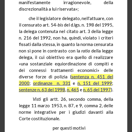
manifestamente irragionevole, della
discrezionalità a lui riservata»;
che il legislatore delegato, nell'attuare, con
il censurato art. 54-
bis
del d.lgs. n. 198 del 1995,
la delega contenuta nel citato art. 3 della legge
n. 216 del 1992, non ha, quindi, violato i criteri
fissati dalla stessa, in quanto la norma censurata
non si pone in contrasto con la
ratio
della legge
delega, il cui obiettivo era quello di realizzare
«una sostanziale equiordinazione di compiti e
dei connessi trattamenti economici» delle
diverse forze di polizia (
sentenza n. 451 del
2000
;
ordinanze n. 331
e
n. 151 del 1999
;
sentenze n. 63 del 1998
,
n. 465
e
n. 65 del 1997
).
Visti
gli artt. 26, secondo comma, della
legge 11 marzo 1953, n. 87, e 9, comma 2, delle
norme integrative per i giudizi davanti alla
Corte costituzionale.
per questi motivi