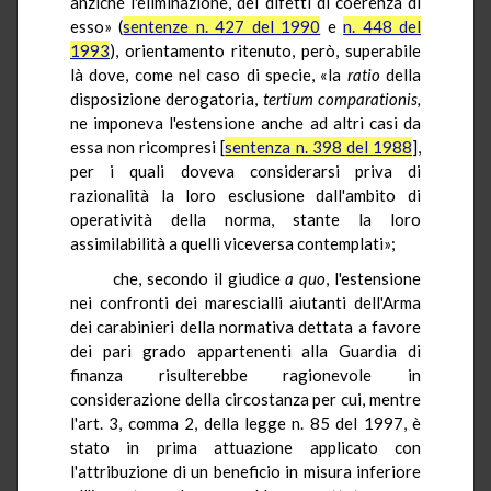
anziché l'eliminazione, dei difetti di coerenza di
esso» (
sentenze n. 427 del 1990
e
n. 448 del
1993
), orientamento ritenuto, però, superabile
là dove, come nel caso di specie, «la
ratio
della
disposizione derogatoria,
tertium
comparationis,
ne imponeva l'estensione anche ad altri casi da
essa non ricompresi [
sentenza n. 398 del 1988
],
per i quali doveva considerarsi priva di
razionalità la loro esclusione dall'ambito di
operatività della norma, stante la loro
assimilabilità a quelli viceversa contemplati»;
che, secondo il giudice
a quo
,
l'estensione
nei confronti dei marescialli aiutanti dell'Arma
dei carabinieri della normativa dettata a favore
dei pari grado appartenenti alla Guardia di
finanza risulterebbe ragionevole in
considerazione della circostanza per cui, mentre
l'art. 3, comma 2, della legge n. 85 del 1997, è
stato in prima attuazione applicato con
l'attribuzione di un beneficio in misura inferiore