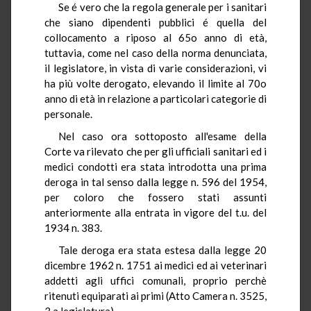
Se é vero che la regola generale per i sanitari
che siano dipendenti pubblici é quella del
collocamento a riposo al 65o anno di età,
tuttavia, come nel caso della norma denunciata,
il legislatore, in vista di varie considerazioni, vi
ha più volte derogato, elevando il limite al 70o
anno di età in relazione a particolari categorie di
personale.
Nel caso ora sottoposto all'esame della
Corte va rilevato che per gli ufficiali sanitari ed i
medici condotti era stata introdotta una prima
deroga in tal senso dalla legge n. 596 del 1954,
per coloro che fossero stati assunti
anteriormente alla entrata in vigore del t.u. del
1934 n. 383.
Tale deroga era stata estesa dalla legge 20
dicembre 1962 n. 1751 ai medici ed ai veterinari
addetti agli uffici comunali, proprio perchè
ritenuti equiparati ai primi (Atto Camera n. 3525,
3 a legislatura).