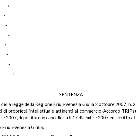
A "
 "
 "
I "
 "
 "
O "
NO "
SENTENZA
le della legge della Regione Friuli-Venezia Giulia 2 ottobre 2007, n. 
itti di proprietà intellettuale attinenti al commercio-Accordo TRIP
mbre 2007, depositato in cancelleria il 17 dicembre 2007 ed iscritto al 
 Friuli-Venezia Giulia;