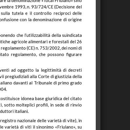
izzare la denominazione «Tocai Friulano» sino
novembre 1993, n. 93/724/CE (Decisione del
lla tutela e il controllo reciproci delle
confusione con la denominazione di origine
nendo che l’utilizzabilità della suindicata
tiche agricole alimentari e forestali del 26
l regolamento (CE) n. 753/2002, dei nomi di
 citato regolamento, che possono figurare
venti ad oggetto la legittimità di decreti
i pregiudiziali alla Corte di giustizia della
taliano davanti al Tribunale di primo grado
004.
ostituisce idonea base giuridica del citato
sotto molteplici profili, in sede di rinvio
uttori italiani.
registro nazionale delle varietà di vite), in
e varietà di viti il sinonimo «Friulano», su