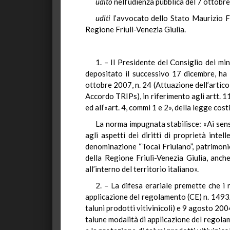
udito
nell’udienza pubblica del 7 ottobr
uditi
l’avvocato dello Stato Maurizio Fi
Regione Friuli-Venezia Giulia.
1. – Il Presidente del Consiglio dei mi
depositato il successivo 17 dicembre, ha p
ottobre 2007, n. 24 (Attuazione dell’articol
Accordo TRIPs), in riferimento agli artt. 1
ed all’«art. 4, commi 1 e 2», della legge co
La norma impugnata stabilisce: «Ai sensi
agli aspetti dei diritti di proprietà inte
denominazione “Tocai Friulano”, patrimonio 
della Regione Friuli-Venezia Giulia, anc
all’interno del territorio italiano».
2. – La difesa erariale premette che 
applicazione del regolamento (CE) n. 1493/
taluni prodotti vitivinicoli) e 9 agosto 
talune modalità di applicazione del regola