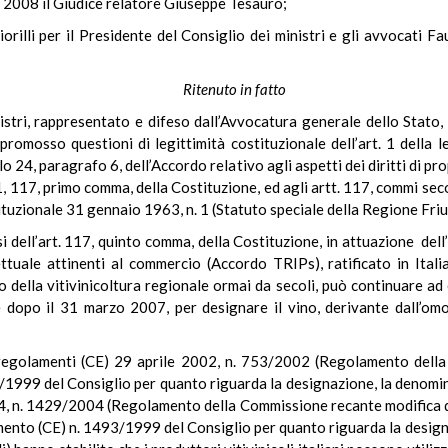
e 2008 il Giudice relatore Giuseppe Tesauro;
orilli per il Presidente del Consiglio dei ministri e gli avvocati 
Ritenuto in fatto
nistri, rappresentato e difeso dall’Avvocatura generale dello Stato,
romosso questioni di legittimità costituzionale dell’art. 1 della 
o 24, paragrafo 6, dell’Accordo relativo agli aspetti dei diritti di pr
1, 117, primo comma, della Costituzione, ed agli artt. 117, commi se
stituzionale 31 gennaio 1963, n. 1 (Statuto speciale della Regione Friu
 dell’art. 117, quinto comma, della Costituzione, in attuazione dell
llettuale attinenti al commercio (Accordo TRIPs), ratificato in It
della vitivinicoltura regionale ormai da secoli, può continuare ad e
he dopo il 31 marzo 2007, per designare il vino, derivante dall’om
i regolamenti (CE) 29 aprile 2002, n. 753/2002 (Regolamento della
1999 del Consiglio per quanto riguarda la designazione, la denomin
2004, n. 1429/2004 (Regolamento della Commissione recante modifica 
mento (CE) n. 1493/1999 del Consiglio per quanto riguarda la desig