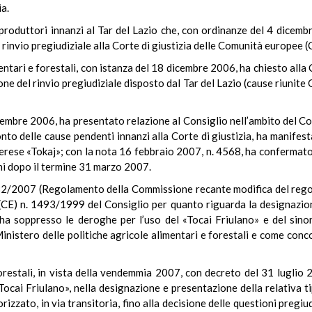
ia.
 produttori innanzi al Tar del Lazio che, con ordinanze del 4 dice
 rinvio pregiudiziale alla Corte di giustizia delle Comunità europee 
imentari e forestali, con istanza del 18 dicembre 2006, ha chiesto al
ne del rinvio pregiudiziale disposto dal Tar del Lazio (cause riunite
embre 2006, ha presentato relazione al Consiglio nell’ambito del Co
to delle cause pendenti innanzi alla Corte di giustizia, ha manifest
erese «Tokaj»; con la nota 16 febbraio 2007, n. 4568, ha confermato
iani dopo il termine 31 marzo 2007.
382/2007 (Regolamento della Commissione recante modifica del rego
(CE) n. 1493/1999 del Consiglio per quanto riguarda la designazion
) ha soppresso le deroghe per l’uso del «Tocai Friulano» e del sino
 Ministero delle politiche agricole alimentari e forestali e come con
forestali, in vista della vendemmia 2007, con decreto del 31 luglio 2
«Tocai Friulano», nella designazione e presentazione della relativa 
rizzato, in via transitoria, fino alla decisione delle questioni pregiudi