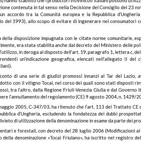
oli) hanno stabilito che i produttori vitivinicoli italiani possono util
ione contenuta in tal senso nella Decisione del Consiglio del 23 
un accordo tra la Comunità europea e la Repubblica d’Ungheria su
rdo del 1993), allo scopo di evitare di ingenerare nei consumatori 
à della disposizione impugnata con le citate norme comunitarie, espo
lmente, era stata stabilita anche dal decreto del Ministero delle poli
tilizzo, in deroga al disposto dell’art. 19, paragrafo 1, lettera
c
, de
rendenti un’indicazione geografica, elencati nell’allegato II del
iani).
onto di una serie di giudizi promossi innanzi al Tar del Lazio, a
to con il vitigno Tocai, nel corso dei quali sono stati disposti rinvi
si, tra l’altro, dalla Regione Friuli-Venezia Giulia e dal Governo i
enere l’annullamento del regolamento (CE) 9 agosto 2004, n. 1429/2
maggio 2005, C-347/03, ha ritenuto che l’art. 113 del Trattato CE c
blica d’Ungheria, escludendo la fondatezza dei dubbi prospettati, 
 divieto di utilizzazione della denominazione in esame da parte dei prod
mentari e forestali, con decreto del 28 luglio 2006 (Modificazioni al 
 della denominazione «Tocai Friulano», ha iscritto nel registro dell