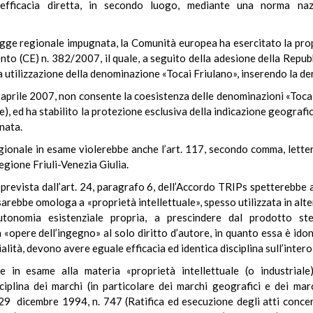
 efficacia diretta, in secondo luogo, mediante una norma naz
legge regionale impugnata, la Comunità europea ha esercitato la p
to (CE) n. 382/2007, il quale, a seguito della adesione della Repu
a utilizzazione della denominazione «Tocai Friulano», inserendo la de
 aprile 2007, non consente la coesistenza delle denominazioni «Tocai f
se), ed ha stabilito la protezione esclusiva della indicazione geograf
nata.
regionale in esame violerebbe anche l’art. 117, secondo comma, lett
egione Friuli-Venezia Giulia.
prevista dall’art. 24, paragrafo 6, dell’Accordo TRIPs spetterebbe 
 sarebbe omologa a «proprietà intellettuale», spesso utilizzata in alte
utonomia esistenziale propria, a prescindere dal prodotto ste
 «opere dell’ingegno» al solo diritto d’autore, in quanto essa è idon
orialità, devono avere eguale efficacia ed identica disciplina sull’inter
ne in esame alla materia «proprietà intellettuale (o industriale
iplina dei marchi (in particolare dei marchi geografici e dei march
9 dicembre 1994, n. 747 (Ratifica ed esecuzione degli atti concern