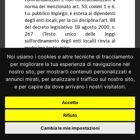
norma del menzionato art. 53, commi 1 e 6,
t.u. pubblico impiego, è estesa ai dipendenti
degli enti locali, per la cui disciplina l’art. 88
del decreto legislativo 18 agosto 2000, n.
267 (Testo unico delle leggi
sull’ordinamento degli enti locali) rinvia al
medesimo testo unico.
Noi usiamo i cookies e altre tecniche di tracciamento
Ad avviso della giurisprudenza di questa
per migliorare la tua esperienza di navigazione nel
Corte, l’obbligo di esclusività, che
caratterizza il rapporto di lavoro alle
nostro sito, per mostrarti contenuti personalizzati e
dipendenze delle pubbliche amministrazioni,
annunci mirati, per analizzare il traffico sul nostro sito,
«trova il suo fondamento costituzionale
e per capire da dove arrivano i nostri visitatori.
nell’art. 98 Cost.», che, «nel prevedere che “i
pubblici impiegati sono al servizio esclusivo
Accetto
della Nazione”, rafforza il principio di
imparzialità di cui all’art. 97 Cost.,
Rifiuto
sottraendo il dipendente pubblico ai
condizionamenti che potrebbero derivare
Cambia le mie impostazioni
dall’esercizio di altre attività» (
sentenza n.
241 del 2019
).