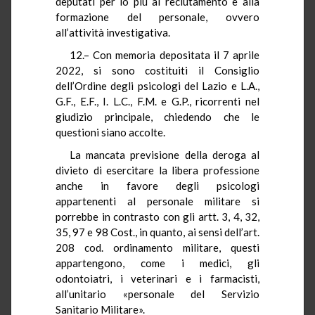
deputati per lo più al reclutamento e alla
formazione del personale, ovvero
all’attività investigativa.
12.– Con memoria depositata il 7 aprile
2022, si sono costituiti il Consiglio
dell’Ordine degli psicologi del Lazio e L.A.,
G.F., E.F., I. L.C., F.M. e G.P., ricorrenti nel
giudizio principale, chiedendo che le
questioni siano accolte.
La mancata previsione della deroga al
divieto di esercitare la libera professione
anche in favore degli psicologi
appartenenti al personale militare si
porrebbe in contrasto con gli artt. 3, 4, 32,
35, 97 e 98 Cost., in quanto, ai sensi dell’art.
208 cod. ordinamento militare, questi
appartengono, come i medici, gli
odontoiatri, i veterinari e i farmacisti,
all’unitario «personale del Servizio
Sanitario Militare».