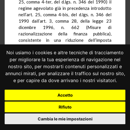
25, comma 4-ter, del d.lgs. n. 346 del 1990) il
regime agevolato già in precedenza introdotto
nell’art. 25, comma 4-bis, del d.lgs. n. 346 del
1990 dall’art. 3, comma 28, della legge 23
dicembre 1996, n. 662 (Misure di
razionalizzazione della finanza pubblica),
consistente in una riduzione dell’imposta
afferente alle aziende ubicate in territori
Noi usiamo i cookies e altre tecniche di tracciamento
montani. Tale disposizione prevede una
riduzione dell’imposta afferente alle aziende,
per migliorare la tua esperienza di navigazione nel
quote di società di persone o beni strumentali
nostro sito, per mostrarti contenuti personalizzati e
ubicati in Comuni montani con meno di
annunci mirati, per analizzare il traffico sul nostro sito,
cinquemila abitanti o nelle frazioni con meno di
e per capire da dove arrivano i nostri visitatori.
mille abitanti (anche se situate in comuni
montani di maggiori dimensioni), trasferiti al
Accetto
coniuge o al parente entro il terzo grado del
defunto, «a condizione che gli aventi causa
Rifiuto
proseguano effettivamente l’attività
imprenditoriale per un periodo non inferiore a
Cambia le mie impostazioni
cinque anni dalla data del trasferimento».